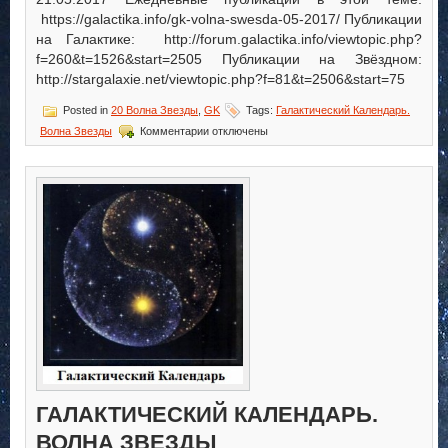
https://galactika.info/gk-volna-swesda-05-2017/ Публикации
на Галактике: http://forum.galactika.info/viewtopic.php?
f=260&t=1526&start=2505 Публикации на Звёздном:
http://stargalaxie.net/viewtopic.php?f=81&t=2506&start=75
Posted in
20 Волна Звезды
,
GK
Tags:
Галактический Календарь.
к
Волна Звезды
Комментарии
отключены
записи
Галактический
Календарь.
Волна
Звезды
ГАЛАКТИЧЕСКИЙ КАЛЕНДАРЬ.
ВОЛНА ЗВЕЗДЫ