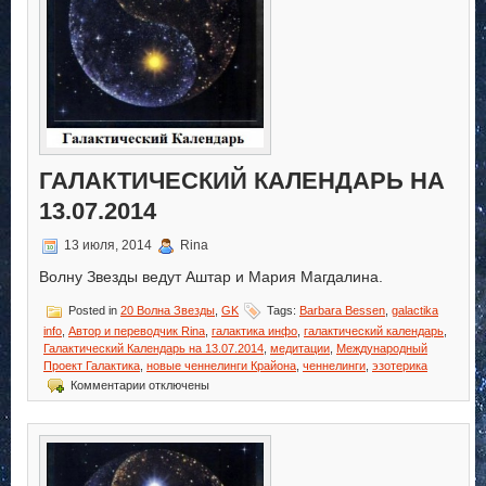
ГАЛАКТИЧЕСКИЙ КАЛЕНДАРЬ НА
13.07.2014
13 июля, 2014
Rina
Волну Звезды ведут Аштар и Мария Магдалина.
Posted in
20 Волна Звезды
,
GK
Tags:
Barbara Bessen
,
galactika
info
,
Автор и переводчик Rina
,
галактика инфо
,
галактический календарь
,
Галактический Календарь на 13.07.2014
,
медитации
,
Международный
Проект Галактика
,
новые ченнелинги Крайона
,
ченнелинги
,
эзотерика
к
Комментарии
отключены
записи
Галактический
Календарь
на
13.07.2014