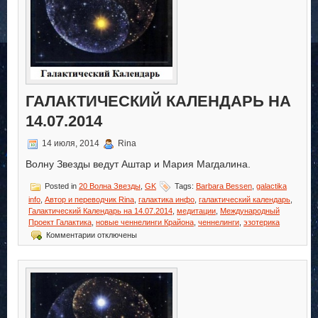
ГАЛАКТИЧЕСКИЙ КАЛЕНДАРЬ НА
14.07.2014
14 июля, 2014
Rina
Волну Звезды ведут Аштар и Мария Магдалина.
Posted in
20 Волна Звезды
,
GK
Tags:
Barbara Bessen
,
galactika
info
,
Автор и переводчик Rina
,
галактика инфо
,
галактический календарь
,
Галактический Календарь на 14.07.2014
,
медитации
,
Международный
Проект Галактика
,
новые ченнелинги Крайона
,
ченнелинги
,
эзотерика
к
Комментарии
отключены
записи
Галактический
Календарь
на
14.07.2014