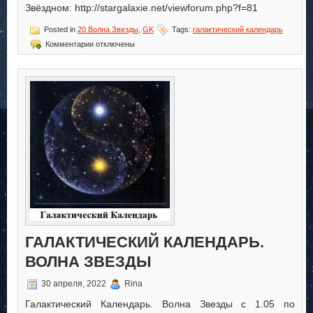
Звёздном: http://stargalaxie.net/viewforum.php?f=81
Posted in
20 Волна Звезды
,
GK
Tags:
галактический календарь
к
Комментарии
отключены
записи
Галактический
Календарь.
Волна
Звезды
ГАЛАКТИЧЕСКИЙ КАЛЕНДАРЬ.
ВОЛНА ЗВЕЗДЫ
30 апреля, 2022
Rina
Галактический Календарь. Волна Звезды с 1.05 по