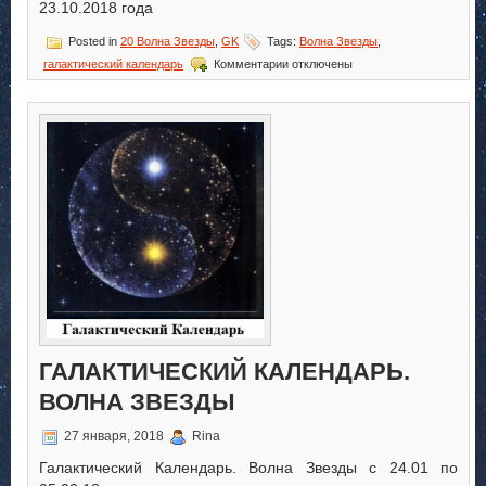
23.10.2018 года
Posted in
20 Волна Звезды
,
GK
Tags:
Волна Звезды
,
к
галактический календарь
Комментарии
отключены
записи
Галактический
Календарь.
Волна
Звезды
ГАЛАКТИЧЕСКИЙ КАЛЕНДАРЬ.
ВОЛНА ЗВЕЗДЫ
27 января, 2018
Rina
Галактический Календарь. Волна Звезды с 24.01 по