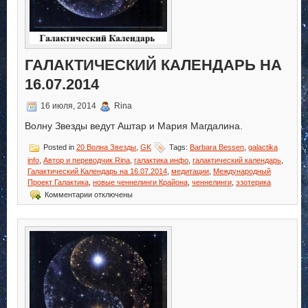
ГАЛАКТИЧЕСКИЙ КАЛЕНДАРЬ НА
16.07.2014
16 июля, 2014
Rina
Волну Звезды ведут Аштар и Мария Магдалина.
Posted in
20 Волна Звезды
,
GK
Tags:
Barbara Bessen
,
galactika
info
,
Автор и переводчик Rina
,
галактика инфо
,
галактический календарь
,
Галактический Календарь на 16.07.2014
,
медитации
,
Международный
Проект Галактика
,
новые ченнелинги Крайона
,
ченнелинги
,
эзотерика
к
Комментарии
отключены
записи
Галактический
Календарь
на
16.07.2014