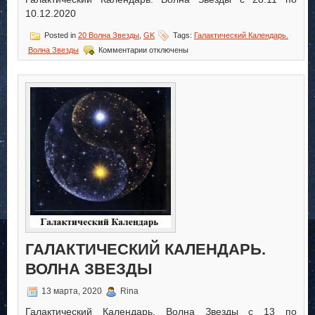
10.12.2020
Posted in
20 Волна Звезды
,
GK
Tags:
Галактический Календарь.
к
Волна Звезды
Комментарии
отключены
записи
Галактический
Календарь.
Волна
Звезды
ГАЛАКТИЧЕСКИЙ КАЛЕНДАРЬ.
ВОЛНА ЗВЕЗДЫ
13 марта, 2020
Rina
Галактический Календарь. Волна Звезды с 13 по