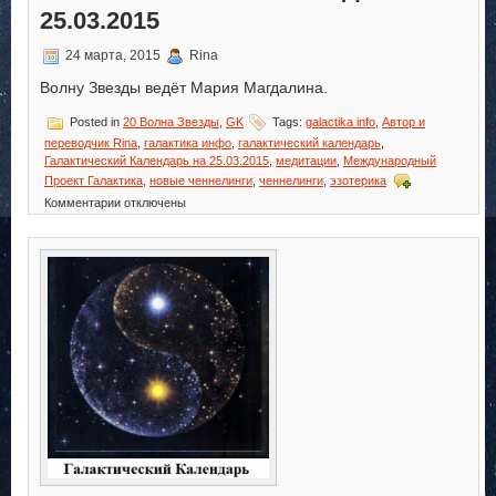
25.03.2015
24 марта, 2015
Rina
Волну Звезды ведёт Мария Магдалина.
Posted in
20 Волна Звезды
,
GK
Tags:
galactika info
,
Автор и
переводчик Rina
,
галактика инфо
,
галактический календарь
,
Галактический Календарь на 25.03.2015
,
медитации
,
Международный
Проект Галактика
,
новые ченнелинги
,
ченнелинги
,
эзотерика
к
Комментарии
отключены
записи
Галактический
Календарь
на
25.03.2015