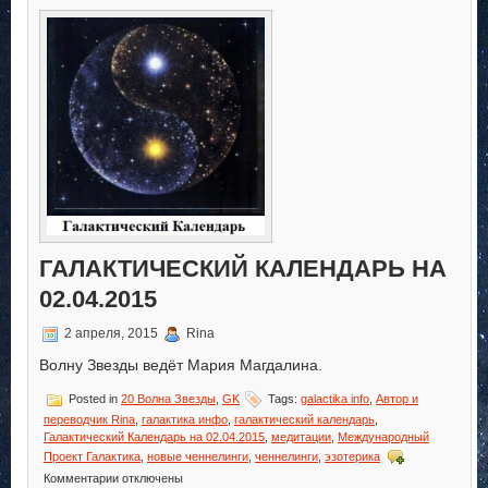
Календарь.
Волна
Звезды
ГАЛАКТИЧЕСКИЙ КАЛЕНДАРЬ НА
02.04.2015
2 апреля, 2015
Rina
Волну Звезды ведёт Мария Магдалина.
Posted in
20 Волна Звезды
,
GK
Tags:
galactika info
,
Автор и
переводчик Rina
,
галактика инфо
,
галактический календарь
,
Галактический Календарь на 02.04.2015
,
медитации
,
Международный
Проект Галактика
,
новые ченнелинги
,
ченнелинги
,
эзотерика
к
Комментарии
отключены