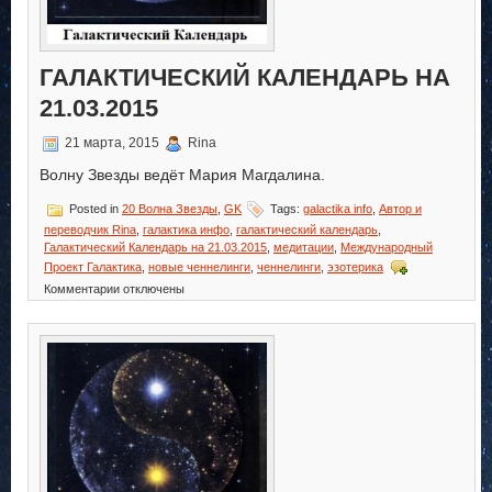
ГАЛАКТИЧЕСКИЙ КАЛЕНДАРЬ НА
21.03.2015
21 марта, 2015
Rina
Волну Звезды ведёт Мария Магдалина.
Posted in
20 Волна Звезды
,
GK
Tags:
galactika info
,
Автор и
переводчик Rina
,
галактика инфо
,
галактический календарь
,
Галактический Календарь на 21.03.2015
,
медитации
,
Международный
Проект Галактика
,
новые ченнелинги
,
ченнелинги
,
эзотерика
к
Комментарии
отключены
записи
Галактический
Календарь
на
21.03.2015