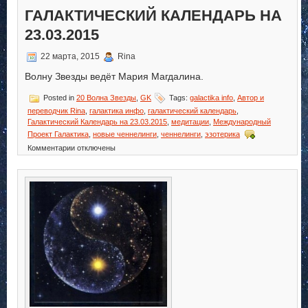
ГАЛАКТИЧЕСКИЙ КАЛЕНДАРЬ НА
23.03.2015
22 марта, 2015
Rina
Волну Звезды ведёт Мария Магдалина.
Posted in
20 Волна Звезды
,
GK
Tags:
galactika info
,
Автор и
переводчик Rina
,
галактика инфо
,
галактический календарь
,
Галактический Календарь на 23.03.2015
,
медитации
,
Международный
Проект Галактика
,
новые ченнелинги
,
ченнелинги
,
эзотерика
к
Комментарии
отключены
записи
Галактический
Календарь
на
23.03.2015