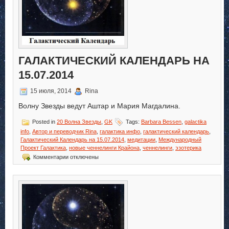
ГАЛАКТИЧЕСКИЙ КАЛЕНДАРЬ НА
15.07.2014
15 июля, 2014
Rina
Волну Звезды ведут Аштар и Мария Магдалина.
Posted in
20 Волна Звезды
,
GK
Tags:
Barbara Bessen
,
galactika
info
,
Автор и переводчик Rina
,
галактика инфо
,
галактический календарь
,
Галактический Календарь на 15.07.2014
,
медитации
,
Международный
Проект Галактика
,
новые ченнелинги Крайона
,
ченнелинги
,
эзотерика
к
Комментарии
отключены
записи
Галактический
Календарь
на
15.07.2014