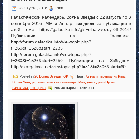
28 августа, 2016
Rina
Галактический Календарь. Волна Звезды с 22 августа по 3
сентября 2016. ММ и Аштар. Ежедневные публикации в
этой теме: https://galactika.info/gk-volna-zvezdy-08-2016/
Публикации на Галактике:
http://forum.galactika.info/viewtopic.php?
f=260&t=1526&start=2235
http://forum.galactika.info/viewtopic.php?
f=260&t=1526&start=2250 Публикации на Звёздном:
http://stargalaxie.net/viewtopic.php?f=81&t=2506&start=60
Posted in
20 Волна Звезды
,
GK
Tags:
Автор и переводчик Rina
,
Волна Звезды
,
галактический календарь
,
Международный Проект
к
Галактика
,
эзотерика
Комментарии
отключены
записи
Галактический
Календарь.
Волна
Звезды