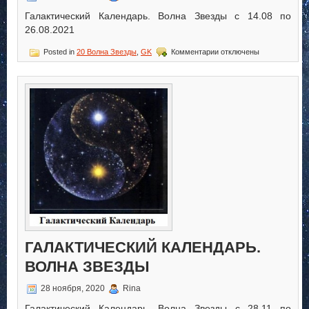
Галактический Календарь. Волна Звезды с 14.08 по
26.08.2021
к
Posted in
20 Волна Звезды
,
GK
Комментарии
отключены
записи
Галактический
Календарь.
Волна
Звезды
ГАЛАКТИЧЕСКИЙ КАЛЕНДАРЬ.
ВОЛНА ЗВЕЗДЫ
28 ноября, 2020
Rina
Галактический Календарь. Волна Звезды с 28.11 по