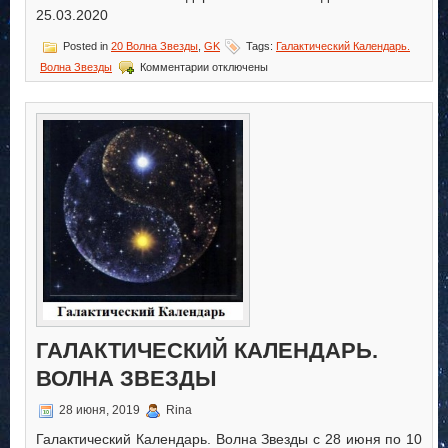
25.03.2020
Posted in
20 Волна Звезды
,
GK
Tags:
Галактический Календарь.
к
Волна Звезды
Комментарии
отключены
записи
Галактический
Календарь.
Волна
Звезды
ГАЛАКТИЧЕСКИЙ КАЛЕНДАРЬ.
ВОЛНА ЗВЕЗДЫ
28 июня, 2019
Rina
Галактический Календарь. Волна Звезды с 28 июня по 10