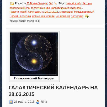
Posted in
20 Волна Звезды
,
GK
Tags:
galactika info
,
Автор и
переводчик Rina
,
галактика инфо
,
галактический календарь
,
Галактический Календарь на 29.03.2015
,
медитации
,
Международный
Проект Галактика
,
новые ченнелинги
,
ченнелинги
,
эзотерика
к
Комментарии
отключены
записи
Галактический
Календарь
на
29.03.2015
ГАЛАКТИЧЕСКИЙ КАЛЕНДАРЬ НА
28.03.2015
28 марта, 2015
Rina