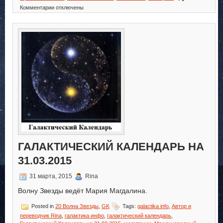
к
Комментарии
отключены
записи
Галактический
Календарь
на
01.04.2015
ГАЛАКТИЧЕСКИЙ КАЛЕНДАРЬ НА
31.03.2015
31 марта, 2015
Rina
Волну Звезды ведёт Мария Магдалина.
Posted in
20 Волна Звезды
,
GK
Tags:
galactika info
,
Автор и
переводчик Rina
,
галактика инфо
,
галактический календарь
,