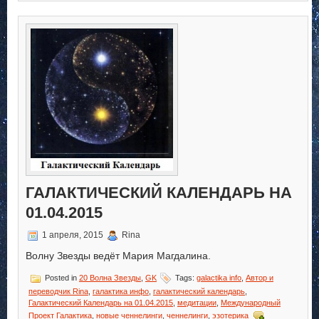
записи
Галактический
Календарь
на
02.04.2015
ГАЛАКТИЧЕСКИЙ КАЛЕНДАРЬ НА
01.04.2015
1 апреля, 2015
Rina
Волну Звезды ведёт Мария Магдалина.
Posted in
20 Волна Звезды
,
GK
Tags:
galactika info
,
Автор и
переводчик Rina
,
галактика инфо
,
галактический календарь
,
Галактический Календарь на 01.04.2015
,
медитации
,
Международный
Проект Галактика
,
новые ченнелинги
,
ченнелинги
,
эзотерика