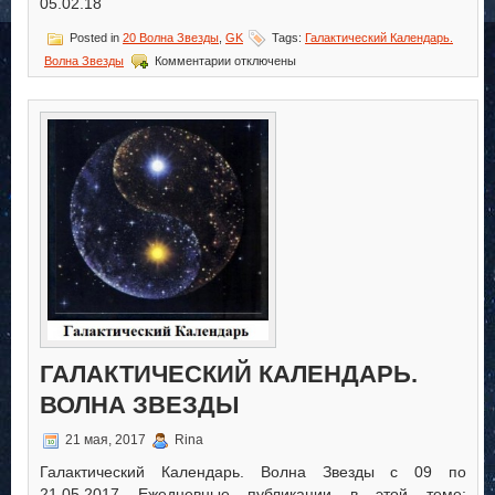
05.02.18
Posted in
20 Волна Звезды
,
GK
Tags:
Галактический Календарь.
к
Волна Звезды
Комментарии
отключены
записи
Галактический
Календарь.
Волна
Звезды
ГАЛАКТИЧЕСКИЙ КАЛЕНДАРЬ.
ВОЛНА ЗВЕЗДЫ
21 мая, 2017
Rina
Галактический Календарь. Волна Звезды с 09 по
21.05.2017 Ежедневные публикации в этой теме: