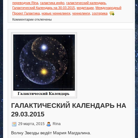
переводчик Rina
,
галактика инфо
,
галактический календарь
,
Галактический Календарь на 30.03.2015
,
медитации
,
Международный
Проект Галактика
,
новые ченнелинги
,
ченнелинги
,
эзотерика
к
Комментарии
отключены
записи
Галактический
Календарь
на
30.03.2015
ГАЛАКТИЧЕСКИЙ КАЛЕНДАРЬ НА
29.03.2015
29 марта, 2015
Rina
Волну Звезды ведёт Мария Магдалина.