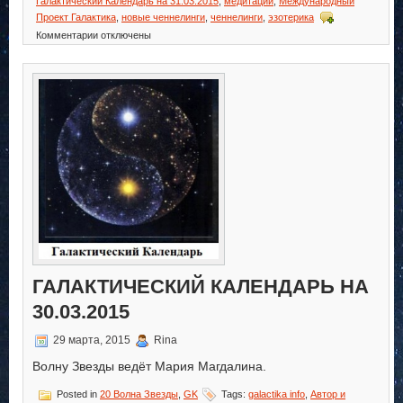
Галактический Календарь на 31.03.2015
,
медитации
,
Международный
Проект Галактика
,
новые ченнелинги
,
ченнелинги
,
эзотерика
к
Комментарии
отключены
записи
Галактический
Календарь
на
31.03.2015
ГАЛАКТИЧЕСКИЙ КАЛЕНДАРЬ НА
30.03.2015
29 марта, 2015
Rina
Волну Звезды ведёт Мария Магдалина.
Posted in
20 Волна Звезды
,
GK
Tags:
galactika info
,
Автор и