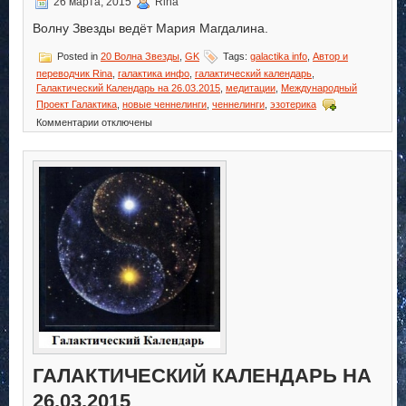
26 марта, 2015
Rina
Волну Звезды ведёт Мария Магдалина.
Posted in
20 Волна Звезды
,
GK
Tags:
galactika info
,
Автор и
переводчик Rina
,
галактика инфо
,
галактический календарь
,
Галактический Календарь на 26.03.2015
,
медитации
,
Международный
Проект Галактика
,
новые ченнелинги
,
ченнелинги
,
эзотерика
к
Комментарии
отключены
записи
Галактический
Календарь
на
27.03.2015
ГАЛАКТИЧЕСКИЙ КАЛЕНДАРЬ НА
26.03.2015