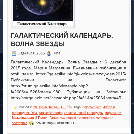
ГАЛАКТИЧЕСКИЙ КАЛЕНДАРЬ.
ВОЛНА ЗВЕЗДЫ
6 декабря, 2015
Rina
Галактический Календарь. Волна Звезды с 6 декабря
2015 года. Мария Магдалина. Ежедневные публикации в
этой теме: https://galactika.info/gk-volna-zvezdy-dez-2015/
Публикации на Галактике:
http://forum.galactika.info/viewtopic.php?
f=260&t=1526&start=1980 Публикации на Звёздном:
http://stargalaxie.net/viewtopic.php?f=81&t=2506&start=45
Posted in
20 Волна Звезды
,
GK
Tags:
galactika info
,
Автор и
переводчик Rina
,
галактика инфо
,
галактический календарь
,
медитации
,
Международный Проект Галактика
,
новые ченнелинги
,
ченнелинги
,
к
эзотерика
Комментарии
отключены
записи
Галактический