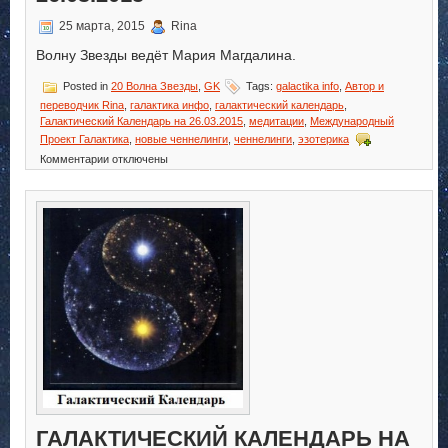
25 марта, 2015
Rina
Волну Звезды ведёт Мария Магдалина.
Posted in
20 Волна Звезды
,
GK
Tags:
galactika info
,
Автор и
переводчик Rina
,
галактика инфо
,
галактический календарь
,
Галактический Календарь на 26.03.2015
,
медитации
,
Международный
Проект Галактика
,
новые ченнелинги
,
ченнелинги
,
эзотерика
к
Комментарии
отключены
записи
Галактический
Календарь
на
26.03.2015
ГАЛАКТИЧЕСКИЙ КАЛЕНДАРЬ НА