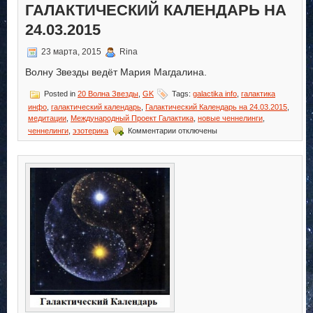
ГАЛАКТИЧЕСКИЙ КАЛЕНДАРЬ НА
24.03.2015
23 марта, 2015
Rina
Волну Звезды ведёт Мария Магдалина.
Posted in
20 Волна Звезды
,
GK
Tags:
galactika info
,
галактика
инфо
,
галактический календарь
,
Галактический Календарь на 24.03.2015
,
медитации
,
Международный Проект Галактика
,
новые ченнелинги
,
к
ченнелинги
,
эзотерика
Комментарии
отключены
записи
Галактический
Календарь
на
24.03.2015