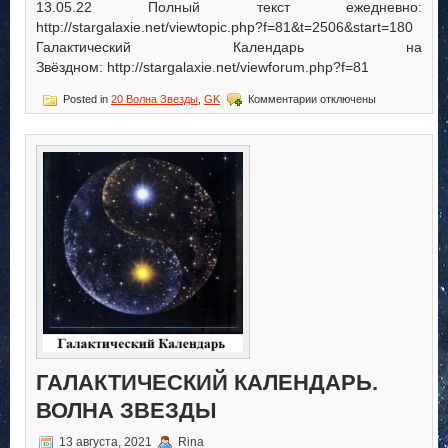
13.05.22 Полный текст ежедневно:
http://stargalaxie.net/viewtopic.php?f=81&t=2506&start=180
Галактический Календарь на
Звёздном: http://stargalaxie.net/viewforum.php?f=81
к
Posted in
20 Волна Звезды
,
GK
Комментарии
отключены
записи
Галактический
Календарь.
Волна
Звезды
ГАЛАКТИЧЕСКИЙ КАЛЕНДАРЬ.
ВОЛНА ЗВЕЗДЫ
13 августа, 2021
Rina