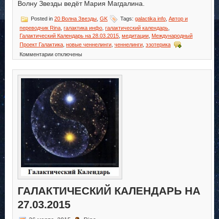
Волну Звезды ведёт Мария Магдалина.
Posted in
20 Волна Звезды
,
GK
Tags:
galactika info
,
Автор и
переводчик Rina
,
галактика инфо
,
галактический календарь
,
Галактический Календарь на 28.03.2015
,
медитации
,
Международный
Проект Галактика
,
новые ченнелинги
,
ченнелинги
,
эзотерика
к
Комментарии
отключены
записи
Галактический
Календарь
на
28.03.2015
ГАЛАКТИЧЕСКИЙ КАЛЕНДАРЬ НА
27.03.2015