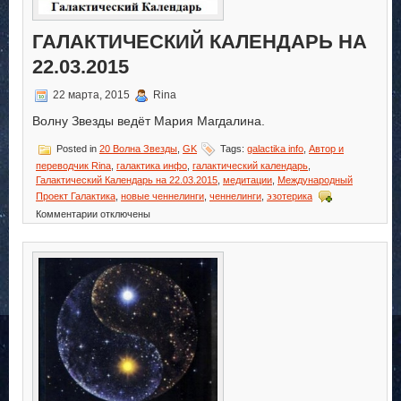
ГАЛАКТИЧЕСКИЙ КАЛЕНДАРЬ НА
22.03.2015
22 марта, 2015
Rina
Волну Звезды ведёт Мария Магдалина.
Posted in
20 Волна Звезды
,
GK
Tags:
galactika info
,
Автор и
переводчик Rina
,
галактика инфо
,
галактический календарь
,
Галактический Календарь на 22.03.2015
,
медитации
,
Международный
Проект Галактика
,
новые ченнелинги
,
ченнелинги
,
эзотерика
к
Комментарии
отключены
записи
Галактический
Календарь
на
22.03.2015