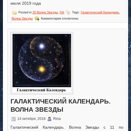
июля 2019 года
Posted in
20 Волна Звезды
,
GK
Tags:
Галактический Календарь.
к
Волна Звезды
Комментарии
отключены
записи
Галактический
Календарь.
Волна
Звезды
ГАЛАКТИЧЕСКИЙ КАЛЕНДАРЬ.
ВОЛНА ЗВЕЗДЫ
14 октября, 2018
Rina
Галактический Календарь. Волна Звезды с 11 по