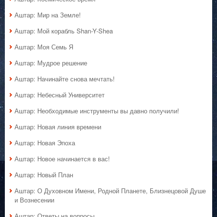
Аштар: Мир на Земле!
Аштар: Мой корабль Shan-Y-Shea
Аштар: Моя Семь Я
Аштар: Мудрое решение
Аштар: Начинайте снова мечтать!
Аштар: Небесный Университет
Аштар: Необходимые инструменты вы давно получили!
Аштар: Новая линия времени
Аштар: Новая Эпоха
Аштар: Новое начинается в вас!
Аштар: Новый План
Аштар: О Духовном Имени, Родной Планете, Близнецовой Душе
и Вознесении
Аштар: Ответы на вопросы