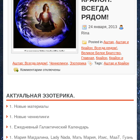
ВСЕГДА
РЯДОМ!
24 января, 2013
Rina
Posted in
Аштар
,
Аштар и
Крайон: Всегда рядом!
,
Великое Белое Братство
,
Главная
,
Крайон
,
Крайон и
Аштар: Всегда рядом!
,
Ченнелинги
,
Эзотерика
Tags:
Аштар и Крайон
к
Комментарии
отключены
записи
Аштар
и
Крайон:
Всегда
АКТУАЛЬНАЯ ЭЗОТЕРИКА.
рядом!
1. Hовые материалы
1. Hовые ченнелинги
1. Ежедневный Галактический Календарь
1. Мария Магдалина, Lady Nada, Мать Мария, Изис, МааТ, Гуань