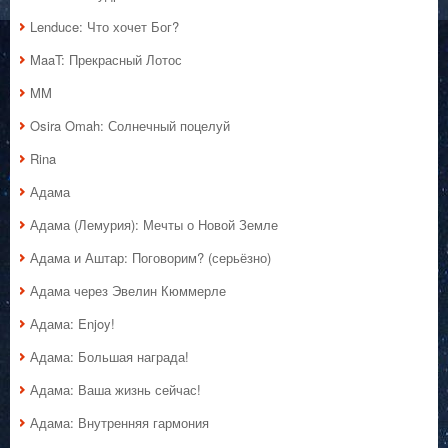
Lenduce: Что хочет Бог?
MaaT: Прекрасный Лотос
MM
Osira Omah: Солнечный поцелуй
Rina
Адама
Адама (Лемурия): Мечты о Новой Земле
Адама и Аштар: Поговорим? (серьёзно)
Адама через Эвелин Кюммерле
Адама: Enjoy!
Адама: Большая награда!
Адама: Ваша жизнь сейчас!
Адама: Внутренняя гармония