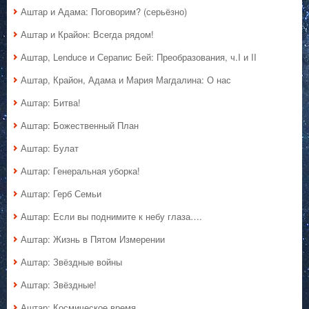
Аштар и Адама: Поговорим? (серьёзно)
Аштар и Крайон: Всегда рядом!
Аштар, Lenduce и Серапис Бей: Преобразования, ч.I и II
Аштар, Крайон, Адама и Мария Магдалина: О нас
Аштар: Битва!
Аштар: Божественный План
Аштар: Булат
Аштар: Генеральная уборка!
Аштар: Герб Семьи
Аштар: Если вы поднимите к небу глаза….
Аштар: Жизнь в Пятом Измерении
Аштар: Звёздные войны
Аштар: Звёздные!
Аштар: Космическое время