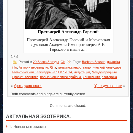
Протоиерей Александр Горский
Протоиерей Александр Горский и Московская
Духовная Академия Имя протоиерея А.В.
Горского в наши д...
173
Posted in
20 Волна Звезды
,
GK
Tags:
Barbara Bessen
,
galactika
info
,
Автор и переводчик Rina
,
галактика инфо
,
галактический календарь
,
Галактический Календарь на 11.07.2014
,
медитации
,
Международный
Проект Галактика
,
новые ченнелинги Крайона
,
ченнелинги
,
эзотерика
«
Урок духовности
Урок духовности
»
Both comments and pings are currently closed.
Comments are closed.
АКТУАЛЬНАЯ ЭЗОТЕРИКА.
1. Hовые материалы