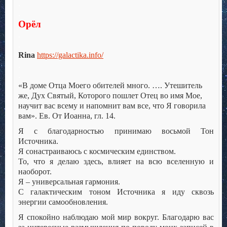
.
.
Орёл
.
.
Rina
https://galactika.info/
.
.
«В доме Отца Моего обителей много. …. Утешитель
же, Дух Святый, Которого пошлет Отец во имя Мое,
научит вас всему и напомнит вам все, что Я говорила
вам». Ев. От Иоанна, гл. 14.
Я с благодарностью принимаю восьмой Тон
Источника.
Я сонастраиваюсь с космическим единством.
То, что я делаю здесь, влияет на всю вселенную и
наоборот.
Я – универсальная гармония.
С галактическим тоном Источника я иду сквозь
энергии самообновления.
Я спокойно наблюдаю мой мир вокруг. Благодарю вас