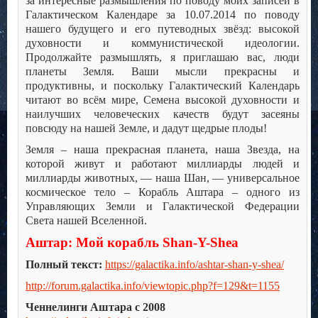
за интересные размышления по поводу моих записей в
Галактическом Календаре за 10.07.2014 по поводу
нашего будущего и его путеводных звёзд: высокой
духовности и коммунистической идеологии.
Продолжайте размышлять, я приглашаю вас, люди
планеты Земля. Ваши мысли прекрасны и
продуктивны, и поскольку Галактический Календарь
читают во всём мире, Семена высокой духовности и
наилучших человеческих качеств будут засеяны
повсюду на нашей Земле, и дадут щедрые плоды!
Земля – наша прекрасная планета, наша Звезда, на
которой живут и работают миллиарды людей и
миллиарды животных, — наша Шан, — универсальное
космическое тело – Корабль Аштара – одного из
Управляющих Земли и Галактической Федерации
Света нашей Вселенной.
Аштар: Мой корабль Shan-Y-Shea
Полный текст:
https://galactika.info/ashtar-shan-y-shea/
http://forum.galactika.info/viewtopic.php?f=129&t=1155
Ченнелинги Аштара с 2008