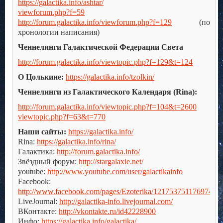
https://galactika.info/ashtar/
viewforum.php?f=59
http://forum.galactika.info/viewforum.php?f=129
(по
хронологии написания)
Ченнелинги Галактической Федерации Света
http://forum.galactika.info/viewtopic.php?f=129&t=124
О Цолькине:
https://galactika.info/tzolkin/
Ченнелинги из Галактического Календаря (Rina):
http://forum.galactika.info/viewtopic.php?f=104&t=2600
viewtopic.php?f=63&t=770
Наши сайты:
https://galactika.info/
Rina:
https://galactika.info/rina/
Галактика:
http://forum.galactika.info/
Звёздный форум:
http://stargalaxie.net/
youtube:
http://www.youtube.com/user/galactikainfo
Facebook:
http://www.facebook.com/pages/Ezoterika/121753751176974
LiveJournal:
http://galactika-info.livejournal.com/
ВКонтакте:
http://vkontakte.ru/id42228900
Инфо:
https://galactika.info/galactika/