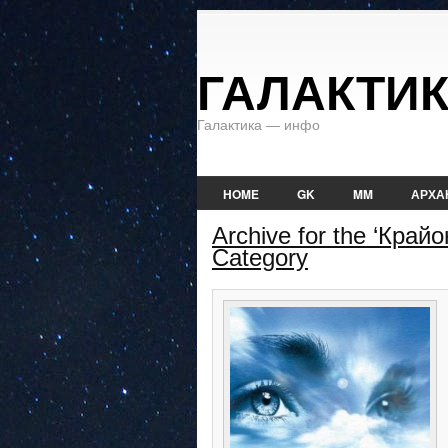
ГАЛАКТИ
Галактика — инфо
HOME
GK
MM
АРХА
Archive for the ‘Кра
Category