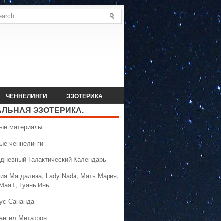
ЧЕННЕЛИНГИ
ЭЗОТЕРИКА
АЛЬНАЯ ЭЗОТЕРИКА.
вые материалы
вые ченнелинги
едневный Галактический Календарь
рия Магдалина, Lady Nada, Мать Мария,
 МааТ, Гуань Инь
сус Сананда
хангел Метатрон