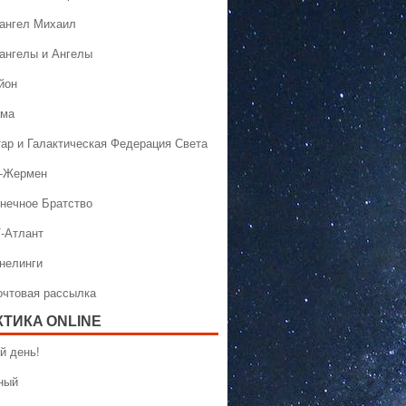
хангел Михаил
хангелы и Ангелы
йон
ама
тар и Галактическая Федерация Света
н-Жермен
лнечное Братство
Т-Атлант
ннелинги
Почтовая рассылка
КТИКA ONLINE
й день!
ный