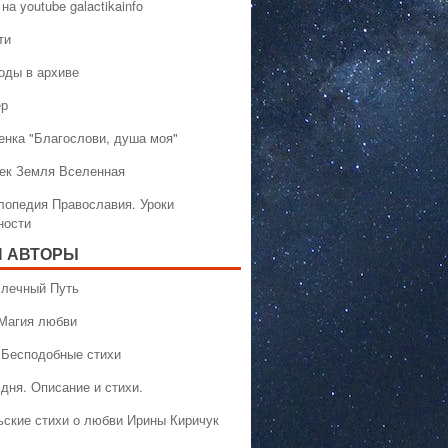
на youtube galactikainfo
ти
оды в архиве
ер
енка "Благослови, душа моя"
ек Земля Вселенная
лопедия Православия. Уроки
ности
 АВТОРЫ
 Млечный Путь
 Магия любви
 Бесподобные стихи
дня. Описание и стихи.
ьские стихи о любви Ирины Киричук