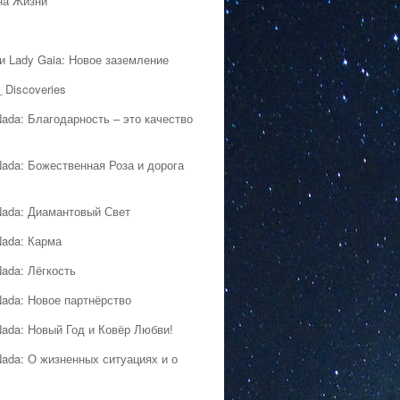
на Жизни
 и Lady Gaia: Новое заземление
 Discoveries
Nada: Благодарность – это качество
Nada: Божественная Роза и дорога
Nada: Диамантовый Свет
Nada: Карма
Nada: Лёгкость
Nada: Новое партнёрство
Nada: Новый Год и Ковёр Любви!
Nada: О жизненных ситуациях и о