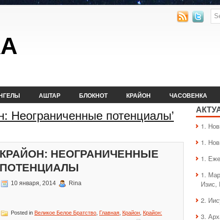
КА
НГЕЛЫ
АШТАР
БЛОКНОТ
КРАЙОН
ЧАСОВЕНКА
АКТУ
йон: Неограниченные потенциалы’
1. Hо
1. Hо
КРАЙОН: НЕОГРАНИЧЕННЫЕ
1. Еж
ПОТЕНЦИАЛЫ
1. Ма
Изис,
10 января, 2014
Rina
2. Ии
Posted in
Великое Белое Братство
,
Главная
,
Крайон
,
Крайон:
3. Ар