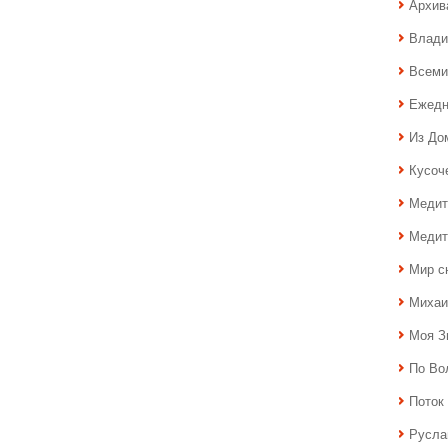
Архив
Влади
Всеми
Ежедн
Из До
Кусоч
Медит
Медит
Мир с
Михаи
Моя З
По Во
Поток 
Русла