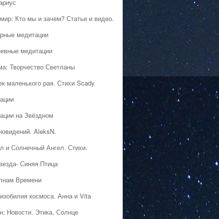
ариус
мир: Кто мы и зачем? Статьи и видео.
рные медитации
евные медитации
ма: Творчество Светланы
ек маленького рая. Стихи Scady
ации
ации на Звёздном
новидений. AleksN.
л и Солнечный Ангел. Стихи.
везда- Синяя Птица
лнам Времени
изобилия космоса. Анна и Vita
н: Новости. Этика, Солнце