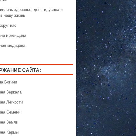
ивлечь здоровье, деньги, успех и
 в нашу жизнь
округ нас
на и женщина
ная медицина
РЖАНИЕ САЙТА:
на Богини
лна Зеркала
лна Лёгкости
лна Семени
лна Земли
лна Кармы