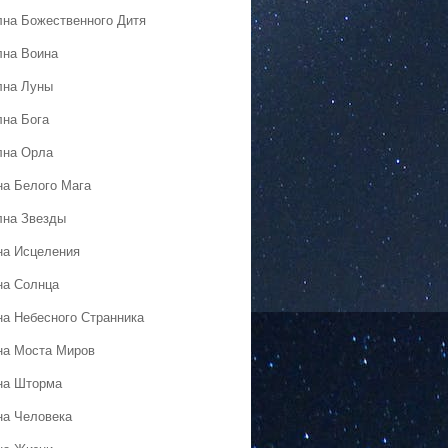
лна Божественного Дитя
лна Воина
лна Луны
лна Бога
лна Орла
на Белого Мага
лна Звезды
на Исцеления
на Солнца
на Небесного Странника
на Моста Миров
на Шторма
на Человека