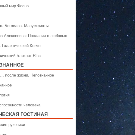
чный мир Феано
н. Богослов. Манускрипты
на Алексеевна: Послания с любовью
. Галактический Ковчег
рический Блокнот Rina
ЗНАННОЕ
… после жизни. Непознанное
нанное
логия
способности человека
ЧЕСКАЯ ГОСТИНАЯ
ские рукописи
ство