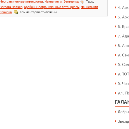
Неограниченные потенциалы
,
Ченнелинги
,
Эзотерика
Tags:
4. Ар
Barbara Bessen
,
Крайон: Неограниченные потенциалы
,
ченнелинги
к
Крайона
Комментарии
отключены
записи
5. Ар
Крайон:
Неограниченные
6. Кра
потенциалы
7. Ад
8. Аш
9. Се
9. Со
9. ТО
9. Че
9.1. 
ГАЛА
Добры
Звёзд