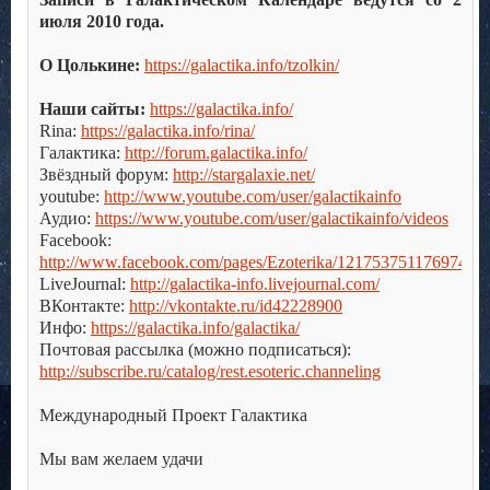
июля 2010 года.
.
О Цолькине:
https://galactika.info/tzolkin/
.
Наши сайты:
https://galactika.info/
Rina:
https://galactika.info/rina/
Галактика:
http://forum.galactika.info/
Звёздный форум:
http://stargalaxie.net/
youtube:
http://www.youtube.com/user/galactikainfo
Аудио:
https://www.youtube.com/user/galactikainfo/videos
Facebook:
http://www.facebook.com/pages/Ezoterika/121753751176974
LiveJournal:
http://galactika-info.livejournal.com/
ВКонтакте:
http://vkontakte.ru/id42228900
Инфо:
https://galactika.info/galactika/
Почтовая рассылка (можно подписаться):
http://subscribe.ru/catalog/rest.esoteric.channeling
.
Международный Проект Галактика
.
Мы вам желаем удачи
.