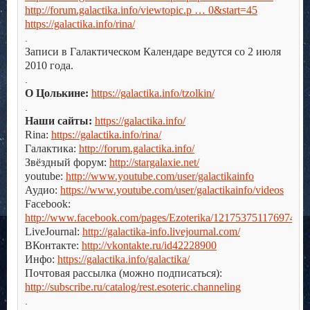
http://forum.galactika.info/viewtopic.p … 0&start=45
https://galactika.info/rina/
.
Записи в Галактическом Календаре ведутся со 2 июля
2010 года.
.
О Цолькине:
https://galactika.info/tzolkin/
.
Наши сайты:
https://galactika.info/
Rina:
https://galactika.info/rina/
Галактика:
http://forum.galactika.info/
Звёздный форум:
http://stargalaxie.net/
youtube:
http://www.youtube.com/user/galactikainfo
Аудио:
https://www.youtube.com/user/galactikainfo/videos
Facebook:
http://www.facebook.com/pages/Ezoterika/121753751176974
LiveJournal:
http://galactika-info.livejournal.com/
ВКонтакте:
http://vkontakte.ru/id42228900
Инфо:
https://galactika.info/galactika/
Почтовая рассылка (можно подписаться):
http://subscribe.ru/catalog/rest.esoteric.channeling
.