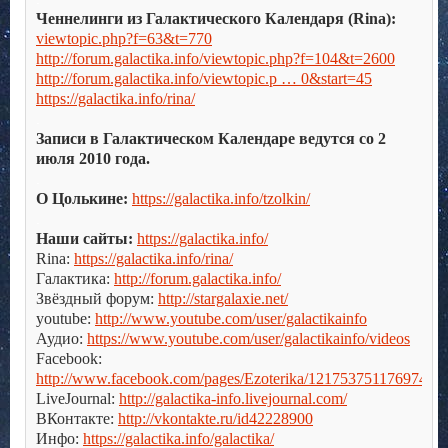
Ченнелинги из Галактического Календаря (Rina):
viewtopic.php?f=63&t=770
http://forum.galactika.info/viewtopic.php?f=104&t=2600
http://forum.galactika.info/viewtopic.p … 0&start=45
https://galactika.info/rina/
.
Записи в Галактическом Календаре ведутся со 2
июля 2010 года.
.
О Цолькине:
https://galactika.info/tzolkin/
.
Наши сайты:
https://galactika.info/
Rina:
https://galactika.info/rina/
Галактика:
http://forum.galactika.info/
Звёздный форум:
http://stargalaxie.net/
youtube:
http://www.youtube.com/user/galactikainfo
Аудио:
https://www.youtube.com/user/galactikainfo/videos
Facebook:
http://www.facebook.com/pages/Ezoterika/121753751176974
LiveJournal:
http://galactika-info.livejournal.com/
ВКонтакте:
http://vkontakte.ru/id42228900
Инфо:
https://galactika.info/galactika/