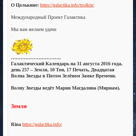
О Цолькине:
https://galactika.info/tzolkin/
.
Международный Проект Галактика
.
Мы вам желаем удачи
.
………………………….
Галактический Календарь на 31 августа 2016 года,
день 257 – Земля, 10 Тон, 17 Печать, Двадцатая
Волна Звезды в Пятом Зелёном Замке Времени.
.
Волну Звезды ведёт Мария Магдалина (Мириам).
.
.
Земля
.
.
Rina
https://galactika.info/
.