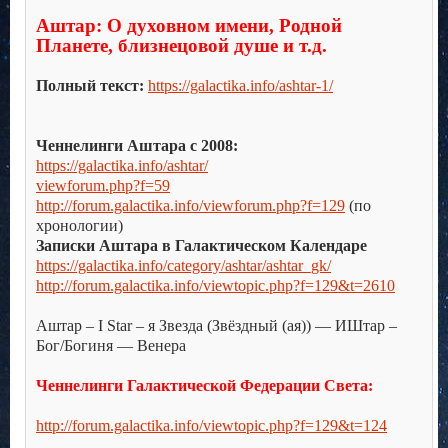
.
Аштар: О духовном имени, Родной
Планете, близнецовой душе и т.д.
.
Полный текст:
https://galactika.info/ashtar-1/
.
.
Ченнелинги Аштара с 2008:
https://galactika.info/ashtar/
viewforum.php?f=59
http://forum.galactika.info/viewforum.php?f=129
(по
хронологии)
Записки Аштара в Галактическом Календаре
https://galactika.info/category/ashtar/ashtar_gk/
http://forum.galactika.info/viewtopic.php?f=129&t=2610
.
Аштар – I Star – я Звезда (Звёздный (ая)) — ИШтар –
Бог/Богиня — Венера
.
Ченнелинги Галактической Федерации Света:
.
http://forum.galactika.info/viewtopic.php?f=129&t=124
.