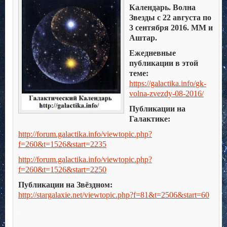
Календарь. Волна
Звезды с 22 августа по
3 сентября 2016. ММ и
Аштар.
Ежедневные
публикации в этой
теме:
https://galactika.info/
gk-
volna-zvezdy-08-2016
/
Публикации на
Галактике:
http://forum.galactika.info/viewtopic.php?
f=260&t=1526&start=2235
http://forum.galactika.info/viewtopic.php?
f=260&t=1526&start=2250
Публикации на Звёздном:
http://stargalaxie.net/viewtopic.php?f=81&t=2506&start=60
.
.