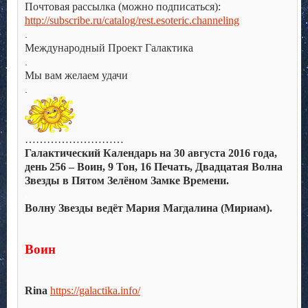
Почтовая рассылка (можно подписаться):
http://subscribe.ru/catalog/rest.esoteric.channeling
.
Международный Проект Галактика
.
Мы вам желаем удачи
.
………………………
Галактический Календарь на 30 августа 2016 года,
день 256 – Воин, 9 Тон, 16 Печать, Двадцатая Волна
Звезды в Пятом Зелёном Замке Времени.
.
Волну Звезды ведёт Мария Магдалина (Мириам).
.
.
Воин
.
.
Rina
https://galactika.info/
.