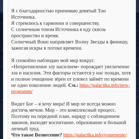
.
Я с благодарностью принимаю девятый Тон
Источника.
Я стремлюсь к гармонии и совершенству.
С солнечным тоном Источника я иду сквозь
пространство и время.
Солнечный Воин направляет Волну Звезды к финишу,
зажигая искры в потоке времени.
.
Я спокойно наблюдаю мой мир вокруг.
«Непротивление злу насилием» порождает увеличение
зла и насилия. Эти факторы остаются у нас позади, хотя
и полное очищение зёрен от плевел займёт по времени
не одно поколение людей.
См.:
https://galactika.info/new-
programm/
.
Видит Бог – я хочу мира! И мир не всегда можно
достичь мечом. Мир – это комплексный процесс.
Поэтому на передний план, наряду с соблюдением
законов, выходят воспитание, образование и большой
личный труд.
Что такое Вознесение?
https://galactika.info/vosnesenie/