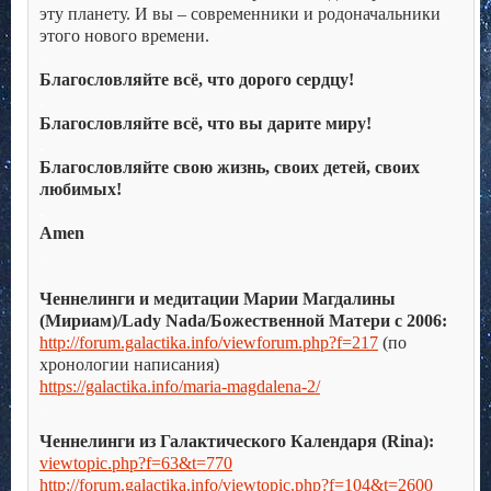
эту планету. И вы – современники и родоначальники
этого нового времени.
.
Благословляйте всё, что дорого сердцу!
.
Благословляйте всё, что вы дарите миру!
.
Благословляйте свою жизнь, своих детей, своих
любимых!
.
Amen
.
.
Ченнелинги и медитации Марии Магдалины
(Мириам)/Lady Nada/Божественной Матери с 2006:
http://forum.galactika.info/viewforum.php?f=217
(по
хронологии написания)
https://galactika.info/maria-magdalena-2/
.
Ченнелинги из Галактического Календаря (Rina):
viewtopic.php?f=63&t=770
http://forum.galactika.info/viewtopic.php?f=104&t=2600