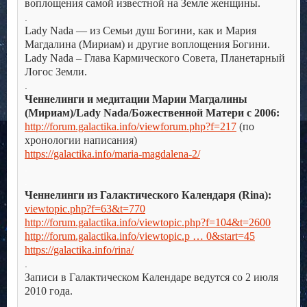
воплощения самой известной на Земле женщины.
.
Lady Nada — из Семьи душ Богини, как и Мария
Магдалина (Мириам) и другие воплощения Богини.
Lady Nada – Глава Кармического Совета, Планетарный
Логос Земли.
.
Ченнелинги и медитации Марии Магдалины
(Мириам)/Lady Nada/Божественной Матери с 2006:
http://forum.galactika.info/viewforum.php?f=217
(по
хронологии написания)
https://galactika.info/maria-magdalena-2/
.
.
Ченнелинги из Галактического Календаря (Rina):
viewtopic.php?f=63&t=770
http://forum.galactika.info/viewtopic.php?f=104&t=2600
http://forum.galactika.info/viewtopic.p … 0&start=45
https://galactika.info/rina/
.
Записи в Галактическом Календаре ведутся со 2 июля
2010 года.
.