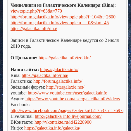
Ченнелинги из Галактического Календаря (Rina):
viewtopic.php?f=63&t=770
http://forum.galactika.info/viewtopic.php?f=104&t=2600
http://forum.galactika.info/viewtopic.p … 0&start=45
https://galactika.info/rina/
.
Записи в Галактическом Календаре ведутся со 2 июля
2010 года.
.
О Цолькине:
https://galactika.info/tzolkin/
.
Наши сайты:
https://galactika.info/
Rina:
https://galactika.info/rina/
Галактика:
http://forum.galactika.info/
Звёздный форум:
http://stargalaxie.net/
youtube:
http://www.youtube.com/user/galactikainfo
Аудио:
https://www.youtube.com/user/galactikainfo/videos
Facebook:
http://www.facebook.com/pages/Ezoterika/121753751176974
LiveJournal:
http://galactika-info.livejournal.com/
ВКонтакте:
http://vkontakte.ru/id42228900
Инфо:
https://galactika.info/galactika/