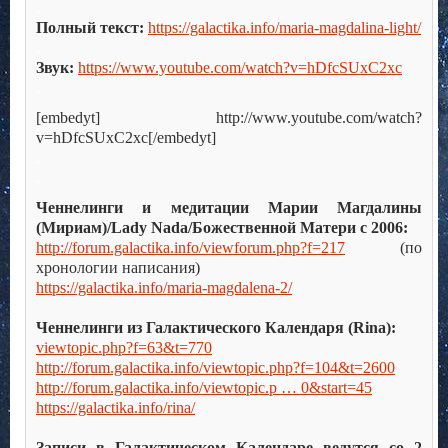
.
Полный текст:
https://galactika.info/maria-magdalina-light/
.
Звук:
https://www.youtube.com/watch?v=hDfcSUxC2xc
.
[embedyt] http://www.youtube.com/watch?
v=hDfcSUxC2xc[/embedyt]
.
.
Ченнелинги и медитации Марии Магдалины
(Мириам)/Lady Nada/Божественной Матери с 2006:
http://forum.galactika.info/viewforum.php?f=217
(по
хронологии написания)
https://galactika.info/maria-magdalena-2/
.
Ченнелинги из Галактического Календаря (Rina):
viewtopic.php?f=63&t=770
http://forum.galactika.info/viewtopic.php?f=104&t=2600
http://forum.galactika.info/viewtopic.p … 0&start=45
https://galactika.info/rina/
.
Записи в Галактическом Календаре ведутся со 2