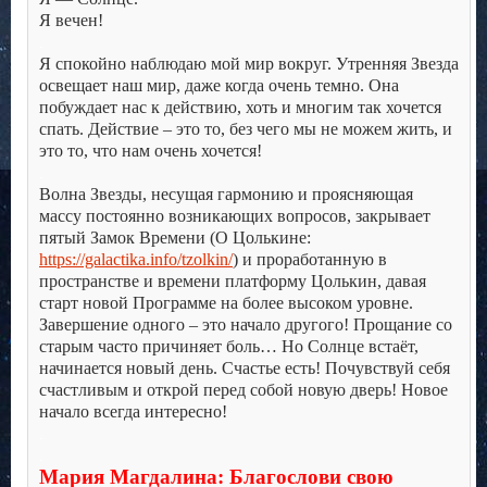
Я вечен!
.
Я спокойно наблюдаю мой мир вокруг. Утренняя Звезда
освещает наш мир, даже когда очень темно. Она
побуждает нас к действию, хоть и многим так хочется
спать. Действие – это то, без чего мы не можем жить, и
это то, что нам очень хочется!
.
Волна Звезды, несущая гармонию и проясняющая
массу постоянно возникающих вопросов, закрывает
пятый Замок Времени (О Цолькине:
https://galactika.info/tzolkin/
) и проработанную в
пространстве и времени платформу Цолькин, давая
старт новой Программе на более высоком уровне.
Завершение одного – это начало другого! Прощание со
старым часто причиняет боль… Но Солнце встаёт,
начинается новый день. Счастье есть! Почувствуй себя
счастливым и открой перед собой новую дверь! Новое
начало всегда интересно!
.
.
Мария Магдалина: Благослови свою