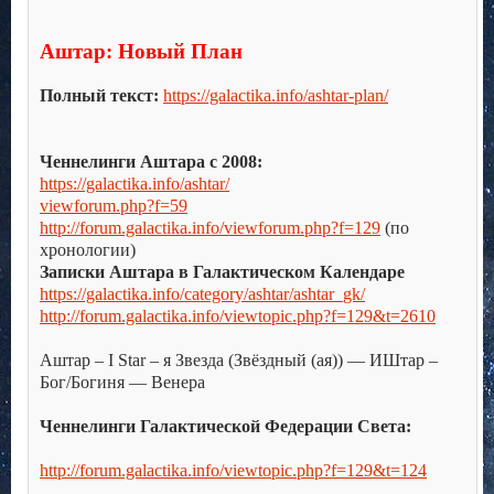
.
.
Аштар: Новый План
.
Полный текст:
https://galactika.info/ashtar-plan/
.
.
Ченнелинги Аштара с 2008:
https://galactika.info/ashtar/
viewforum.php?f=59
http://forum.galactika.info/viewforum.php?f=129
(по
хронологии)
Записки Аштара в Галактическом Календаре
https://galactika.info/category/ashtar/ashtar_gk/
http://forum.galactika.info/viewtopic.php?f=129&t=2610
.
Аштар – I Star – я Звезда (Звёздный (ая)) — ИШтар –
Бог/Богиня — Венера
.
Ченнелинги Галактической Федерации Света:
.
http://forum.galactika.info/viewtopic.php?f=129&t=124
.