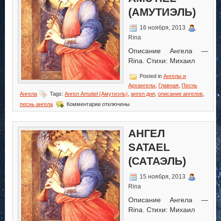
(АМУТИЭЛЬ)
16 ноября, 2013
Rina
Описание Ангела —
Rina. Стихи: Михаил
Posted in
Ангелы и
Архангелы
,
Главная
,
Песнь
Ангела
Tags:
Ангел Amutiel (Амутиэль)
,
ангел дня
,
описание ангелов
,
к
песнь ангела
Комментарии
отключены
записи
Ангел
Amutiel
АНГЕЛ
(Амутиэль)
SATAEL
(САТАЭЛЬ)
15 ноября, 2013
Rina
Описание Ангела —
Rina. Стихи: Михаил