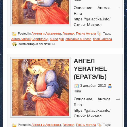
Rina
Описание Ангела —
Rina
https://galactika.info/
Стихи: Михаил
Posted in
Ангелы и Архангелы
,
Главная
,
Песнь Ангела
Tags:
Ангел Saritiel (Саритиэль)
,
ангел дня
,
описание ангелов
,
песнь ангела
к
Комментарии
отключены
записи
Ангел
Saritiel
АНГЕЛ
(Саритиэль)
YERATHEL
(ЕРАТЭЛЬ)
3 декабря, 2013
Rina
Описание Ангела —
Rina
https://galactika.info/
Стихи: Михаил
Posted in
Ангелы и Архангелы
,
Главная
,
Песнь Ангела
Tags: