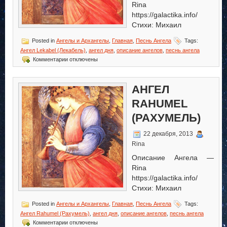
Rina
https://galactika.info/
Стихи: Михаил
Posted in
Ангелы и Архангелы
,
Главная
,
Песнь Ангела
Tags:
Ангел Lekabel (Лекабель)
,
ангел дня
,
описание ангелов
,
песнь ангела
к
Комментарии
отключены
записи
Ангел
Lekabel
АНГЕЛ
(Лекабель)
RAHUMEL
(РАХУМЕЛЬ)
22 декабря, 2013
Rina
Описание Ангела —
Rina
https://galactika.info/
Стихи: Михаил
Posted in
Ангелы и Архангелы
,
Главная
,
Песнь Ангела
Tags:
Ангел Rahumel (Рахумель)
,
ангел дня
,
описание ангелов
,
песнь ангела
к
Комментарии
отключены