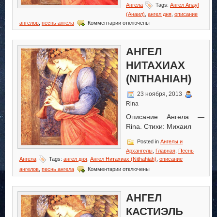
Ангела
Tags:
Ангел Anayl
(Анаил)
,
ангел дня
,
описание
к
ангелов
,
песнь ангела
Комментарии
отключены
записи
Ангел
Anayl
АНГЕЛ
(Анаил)
НИТАХИАХ
(NITHAHIAH)
23 ноября, 2013
Rina
Описание Ангела —
Rina. Стихи: Михаил
Posted in
Ангелы и
Архангелы
,
Главная
,
Песнь
Ангела
Tags:
ангел дня
,
Ангел Нитахиах (Nithahiah)
,
описание
к
ангелов
,
песнь ангела
Комментарии
отключены
записи
Ангел
Нитахиах
АНГЕЛ
(Nithahiah)
КАСТИЭЛЬ