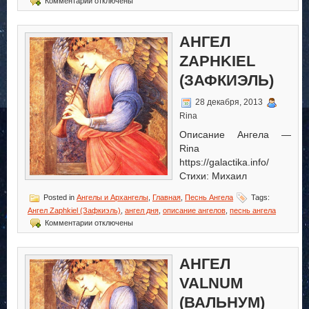
Комментарии
отключены
записи
Ангел
Veshiriah
АНГЕЛ
(Вешириах)
ZAPHKIEL
(ЗАФКИЭЛЬ)
28 декабря, 2013
Rina
Описание Ангела —
Rina
https://galactika.info/
Стихи: Михаил
Posted in
Ангелы и Архангелы
,
Главная
,
Песнь Ангела
Tags:
Ангел Zaphkiel (Зафкиэль)
,
ангел дня
,
описание ангелов
,
песнь ангела
к
Комментарии
отключены
записи
Ангел
Zaphkiel
АНГЕЛ
(Зафкиэль)
VALNUM
(ВАЛЬНУМ)