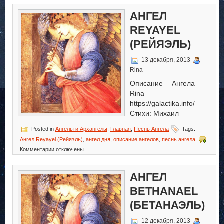
Ангел
Suth
АНГЕЛ
(Сутх)
REYAYEL
(РЕЙЯЭЛЬ)
13 декабря, 2013
Rina
Описание Ангела —
Rina
https://galactika.info/
Стихи: Михаил
Posted in
Ангелы и Архангелы
,
Главная
,
Песнь Ангела
Tags:
Ангел Reyayel (Рейяэль)
,
ангел дня
,
описание ангелов
,
песнь ангела
к
Комментарии
отключены
записи
Ангел
Reyayel
АНГЕЛ
(Рейяэль)
BETHANAEL
(БЕТАНАЭЛЬ)
12 декабря, 2013