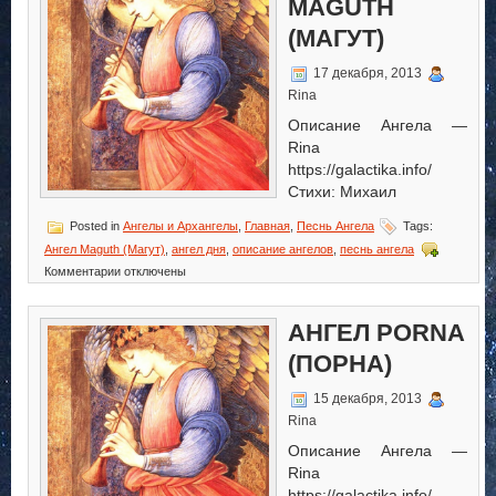
MAGUTH
(МАГУТ)
17 декабря, 2013
Rina
Описание Ангела —
Rina
https://galactika.info/
Стихи: Михаил
Posted in
Ангелы и Архангелы
,
Главная
,
Песнь Ангела
Tags:
Ангел Maguth (Магут)
,
ангел дня
,
описание ангелов
,
песнь ангела
к
Комментарии
отключены
записи
Ангел
Maguth
АНГЕЛ PORNA
(Магут)
(ПОРНА)
15 декабря, 2013
Rina
Описание Ангела —
Rina
https://galactika.info/