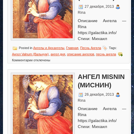
27 декабря, 2013
Rina
Описание Ангела —
Rina
https://galactika.info/
Стихи: Михаил
Posted in
Ангелы и Архангелы
,
Главная
,
Песнь Ангела
Tags:
Ангел Valnum (Вальнум)
,
ангел дня
,
описание ангелов
,
песнь ангела
к
Комментарии
отключены
записи
Ангел
Valnum
АНГЕЛ MISNIN
(Вальнум)
(МИСНИН)
26 декабря, 2013
Rina
Описание Ангела —
Rina
https://galactika.info/
Стихи: Михаил