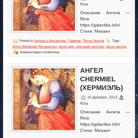
Rina
Описание Ангела —
Rina
https://galactika.info/
Стихи: Михаил
Posted in
Ангелы и Архангелы
,
Главная
,
Песнь Ангела
Tags:
Ангел Bethanael (Бетанаэль)
,
ангел дня
,
описание ангелов
,
песнь ангела
к
Комментарии
отключены
записи
Ангел
Bethanael
АНГЕЛ
(Бетанаэль)
CHERMIEL
(ХЕРМИЭЛЬ)
10 декабря, 2013
Rina
Описание Ангела —
Rina
https://galactika.info/
Стихи: Михаил