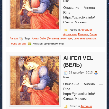
Rina
Описание Ангела —
Rina
https://galactika.info/
Стихи: Михаил
Posted in
Ангелы и
Архангелы
,
Главная
,
Песнь
Ангела
Tags:
Ангел Geliel (Гелиэль)
,
ангел дня
,
описание ангелов
,
к
песнь ангела
Комментарии
отключены
записи
Ангел
Geliel
АНГЕЛ VEL
(Гелиэль)
(ВЕЛЬ)
18 декабря, 2013
Rina
Описание Ангела —
Rina
https://galactika.info/
Стихи: Михаил
Posted in
Ангелы и