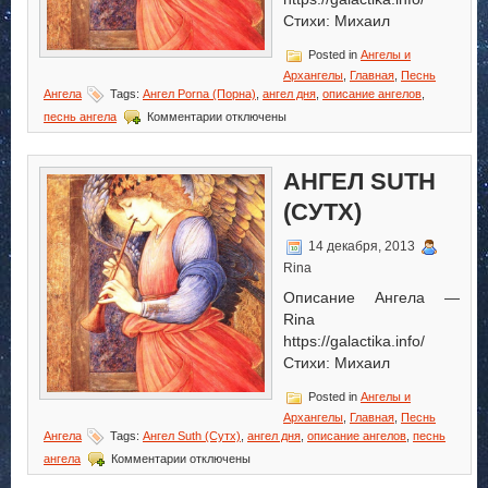
Стихи: Михаил
Posted in
Ангелы и
Архангелы
,
Главная
,
Песнь
Ангела
Tags:
Ангел Porna (Порна)
,
ангел дня
,
описание ангелов
,
к
песнь ангела
Комментарии
отключены
записи
Ангел
Porna
АНГЕЛ SUTH
(Порна)
(СУТХ)
14 декабря, 2013
Rina
Описание Ангела —
Rina
https://galactika.info/
Стихи: Михаил
Posted in
Ангелы и
Архангелы
,
Главная
,
Песнь
Ангела
Tags:
Ангел Suth (Сутх)
,
ангел дня
,
описание ангелов
,
песнь
к
ангела
Комментарии
отключены
записи