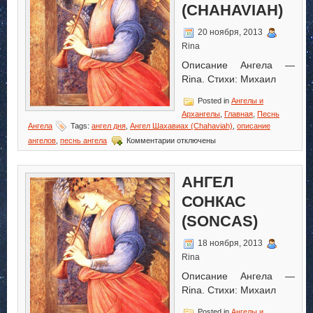
(CHAHAVIAH)
20 ноября, 2013
Rina
Описание Ангела —
Rina. Стихи: Михаил
Posted in
Ангелы и
Архангелы
,
Главная
,
Песнь
Ангела
Tags:
ангел дня
,
Ангел Шахавиах (Chahaviah)
,
описание
к
ангелов
,
песнь ангела
Комментарии
отключены
записи
Ангел
Шахавиах
АНГЕЛ
(Chahaviah)
СОНКАС
(SONCAS)
18 ноября, 2013
Rina
Описание Ангела —
Rina. Стихи: Михаил
Posted in
Ангелы и