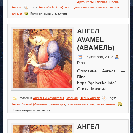
Архангелы
,
Главная
,
Песнь
Ангела
Tags:
Ангел Vel (Вель)
,
ангел дня
,
описание ангелов
,
песнь
к
ангела
Комментарии
отключены
записи
Ангел
Vel
АНГЕЛ
(Вель)
AVAMEL
(АВАМЕЛЬ)
17 декабря, 2013
Rina
Описание Ангела —
Rina
https://galactika.info/
Стихи: Михаил
Posted in
Ангелы и Архангелы
,
Главная
,
Песнь Ангела
Tags:
Ангел Avamel (Авамель)
,
ангел дня
,
описание ангелов
,
песнь ангела
к
Комментарии
отключены
записи
Ангел
Avamel
АНГЕЛ
(Авамель)