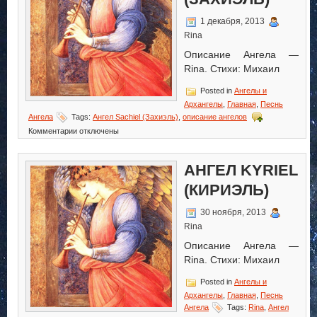
1 декабря, 2013
Rina
Описание Ангела —
Rina. Стихи: Михаил
Posted in
Ангелы и
Архангелы
,
Главная
,
Песнь
Ангела
Tags:
Ангел Sachiel (Захиэль)
,
описание ангелов
к
Комментарии
отключены
записи
Ангел
Sachiel
АНГЕЛ KYRIEL
(Захиэль)
(КИРИЭЛЬ)
30 ноября, 2013
Rina
Описание Ангела —
Rina. Стихи: Михаил
Posted in
Ангелы и
Архангелы
,
Главная
,
Песнь
Ангела
Tags:
Rina
,
Ангел