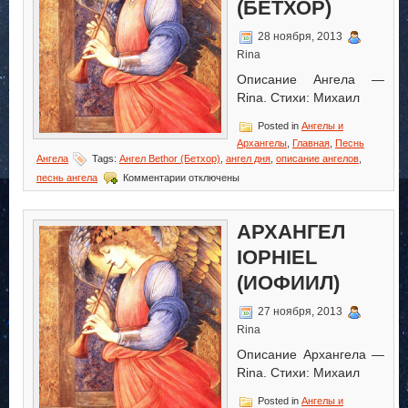
(БЕТХОР)
28 ноября, 2013
Rina
Описание Ангела —
Rina. Стихи: Михаил
Posted in
Ангелы и
Архангелы
,
Главная
,
Песнь
Ангела
Tags:
Ангел Bethor (Бетхор)
,
ангел дня
,
описание ангелов
,
к
песнь ангела
Комментарии
отключены
записи
Ангел
Bethor
АРХАНГЕЛ
(Бетхор)
IOPHIEL
(ИОФИИЛ)
27 ноября, 2013
Rina
Описание Архангела —
Rina. Стихи: Михаил
Posted in
Ангелы и