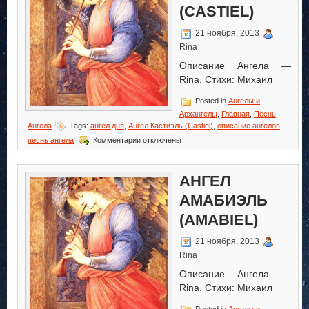
(CASTIEL)
21 ноября, 2013
Rina
Описание Ангела —
Rina. Стихи: Михаил
Posted in
Ангелы и
Архангелы
,
Главная
,
Песнь
Ангела
Tags:
ангел дня
,
Ангел Кастиэль (Castiel)
,
описание ангелов
,
к
песнь ангела
Комментарии
отключены
записи
Ангел
Кастиэль
АНГЕЛ
(Castiel)
АМАБИЭЛЬ
(AMABIEL)
21 ноября, 2013
Rina
Описание Ангела —
Rina. Стихи: Михаил