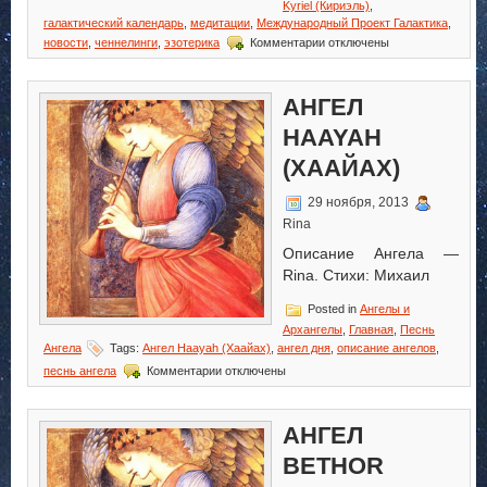
Kyriel (Кириэль)
,
галактический календарь
,
медитации
,
Международный Проект Галактика
,
к
новости
,
ченнелинги
,
эзотерика
Комментарии
отключены
записи
Ангел
Kyriel
АНГЕЛ
(Кириэль)
HAAYAH
(ХААЙАХ)
29 ноября, 2013
Rina
Описание Ангела —
Rina. Стихи: Михаил
Posted in
Ангелы и
Архангелы
,
Главная
,
Песнь
Ангела
Tags:
Ангел Haayah (Хаайах)
,
ангел дня
,
описание ангелов
,
к
песнь ангела
Комментарии
отключены
записи
Ангел
Haayah
АНГЕЛ
(Хаайах)
BETHOR