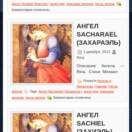
Ангел Yerathel (Ератэль)
,
ангел дня
,
описание ангелов
,
песнь ангела
к
Комментарии
отключены
записи
Ангел
Yerathel
АНГЕЛ
(Ератэль)
SACHARAEL
(ЗАХАРАЭЛЬ)
1 декабря, 2013
Rina
Описание Ангела —
Rina. Стихи: Михаил
Posted in
Ангелы и
Архангелы
,
Главная
,
Песнь
Ангела
Tags:
Ангел Sacharael (Захараэль)
,
ангел дня
,
описание
к
ангелов
,
песнь ангела
Комментарии
отключены
записи
Ангел
Sacharael
АНГЕЛ
(Захараэль)
SACHIEL
(ЗАХИЭЛЬ)