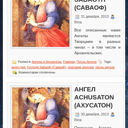
(САВАОФ)
31 декабря, 2013
Rina
Все описанные нами
Ангелы являются
Творцами в разных
чинах – в том числе и
Архангельских.
Posted in
Ангелы и Архангелы
,
Главная
,
Песнь Ангела
Tags:
ангел дня
,
Господь Sabaoth (Саваоф)
,
описание ангелов
,
песнь ангела
к
Комментарии
отключены
записи
Господь
Sabaoth
АНГЕЛ
(Саваоф)
ACHUSATON
(АХУСАТОН)
30 декабря, 2013
Rina
Описание Ангела —