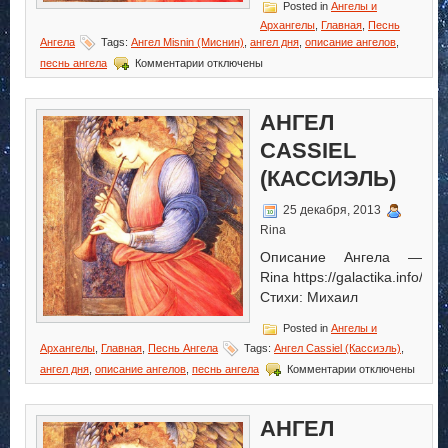
Posted in
Ангелы и
Архангелы
,
Главная
,
Песнь
Ангела
Tags:
Ангел Misnin (Миснин)
,
ангел дня
,
описание ангелов
,
к
песнь ангела
Комментарии
отключены
записи
Ангел
Misnin
АНГЕЛ
(Миснин)
CASSIEL
(КАССИЭЛЬ)
25 декабря, 2013
Rina
Описание Ангела —
Rina https://galactika.info/
Стихи: Михаил
Posted in
Ангелы и
Архангелы
,
Главная
,
Песнь Ангела
Tags:
Ангел Cassiel (Кассиэль)
,
к
ангел дня
,
описание ангелов
,
песнь ангела
Комментарии
отключены
записи
Ангел
Cassiel
АНГЕЛ
(Кассиэль)