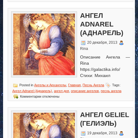
записи
Ангел
Rahumel
АНГЕЛ
(Рахумель)
ADNAREL
(АДНАРЕЛЬ)
20 декабря, 2013
Rina
Описание Ангела —
Rina
https://galactika.info/
Стихи: Михаил
Posted in
Ангелы и Архангелы
,
Главная
,
Песнь Ангела
Tags:
Ангел Adnarel (Аднарель)
,
ангел дня
,
описание ангелов
,
песнь ангела
к
Комментарии
отключены
записи
Ангел
Adnarel
АНГЕЛ GELIEL
(Аднарель)
(ГЕЛИЭЛЬ)
19 декабря, 2013