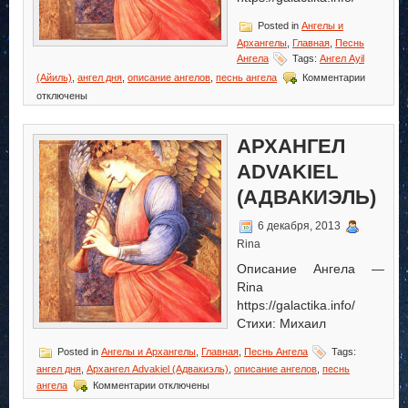
Posted in
Ангелы и
Архангелы
,
Главная
,
Песнь
Ангела
Tags:
Ангел Ayil
к
(Айиль)
,
ангел дня
,
описание ангелов
,
песнь ангела
Комментарии
записи
отключены
Ангел
Ayil
(Айиль)
АРХАНГЕЛ
ADVAKIEL
(АДВАКИЭЛЬ)
6 декабря, 2013
Rina
Описание Ангела —
Rina
https://galactika.info/
Стихи: Михаил
Posted in
Ангелы и Архангелы
,
Главная
,
Песнь Ангела
Tags:
ангел дня
,
Архангел Advakiel (Адвакиэль)
,
описание ангелов
,
песнь
к
ангела
Комментарии
отключены
записи