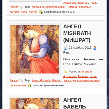
Архангелы
,
Главная
,
Песнь
Ангела
Tags:
ангел дня
,
Архангел Iophiel (Иофиил)
,
описание
к
ангелов
,
песнь ангела
Комментарии
отключены
записи
Архангел
Iophiel
АНГЕЛ
(Иофиил)
MISHRATH
(МИШРАТ)
25 ноября, 2013
Rina
Описание Ангела —
Rina. Стихи: Михаил
Posted in
Ангелы и
Архангелы
,
Главная
,
Песнь
Ангела
Tags:
Ангел Mishrath (Мишрат)
,
ангел дня
,
описание ангелов
,
к
песнь ангела
Комментарии
отключены
записи
Ангел
Mishrath
АНГЕЛ
(Мишрат)
БАБЕЛЬ