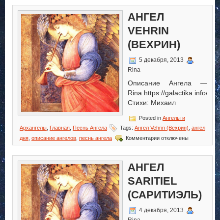
Архангел
Advakiel
АНГЕЛ
(Адвакиэль)
VEHRIN
(ВЕХРИН)
5 декабря, 2013
Rina
Описание Ангела —
Rina https://galactika.info/
Стихи: Михаил
Posted in
Ангелы и
Архангелы
,
Главная
,
Песнь Ангела
Tags:
Ангел Vehrin (Вехрин)
,
ангел
к
дня
,
описание ангелов
,
песнь ангела
Комментарии
отключены
записи
Ангел
Vehrin
АНГЕЛ
(Вехрин)
SARITIEL
(САРИТИЭЛЬ)
4 декабря, 2013