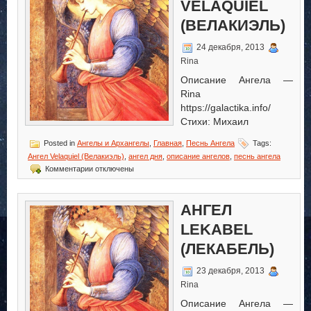
VELAQUIEL
(ВЕЛАКИЭЛЬ)
24 декабря, 2013
Rina
Описание Ангела —
Rina
https://galactika.info/
Стихи: Михаил
Posted in
Ангелы и Архангелы
,
Главная
,
Песнь Ангела
Tags:
Ангел Velaquiel (Велакиэль)
,
ангел дня
,
описание ангелов
,
песнь ангела
к
Комментарии
отключены
записи
Ангел
Velaquiel
АНГЕЛ
(Велакиэль)
LEKABEL
(ЛЕКАБЕЛЬ)
23 декабря, 2013
Rina
Описание Ангела —