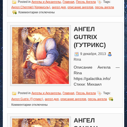
Posted in
Ангелы и Архангелы
,
Главная
,
Песнь Ангела
Tags:
Ангел Chermiel (Хермиэль)
,
ангел дня
,
описание ангелов
,
песнь ангела
к
Комментарии
отключены
записи
Ангел
Chermiel
АНГЕЛ
(Хермиэль)
GUTRIX
(ГУТРИКС)
9 декабря, 2013
Rina
Описание Ангела —
Rina
https://galactika.info/
Стихи: Михаил
Posted in
Ангелы и Архангелы
,
Главная
,
Песнь Ангела
Tags:
Ангел Gutrix (Гутрикс)
,
ангел дня
,
описание ангелов
,
песнь ангела
к
Комментарии
отключены
записи
Ангел
Gutrix
АНГЕЛ
(Гутрикс)