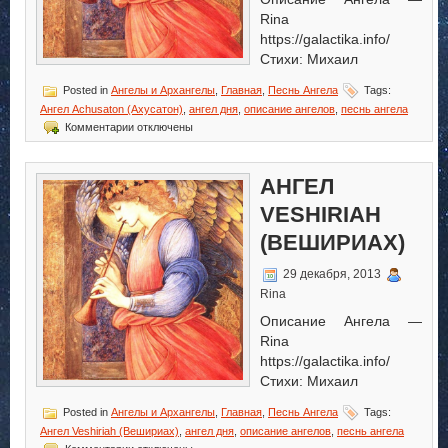
Rina
https://galactika.info/
Стихи: Михаил
Posted in
Ангелы и Архангелы
,
Главная
,
Песнь Ангела
Tags:
Ангел Achusaton (Ахусатон)
,
ангел дня
,
описание ангелов
,
песнь ангела
к
Комментарии
отключены
записи
Ангел
Achusaton
АНГЕЛ
(Ахусатон)
VESHIRIAH
(ВЕШИРИАХ)
29 декабря, 2013
Rina
Описание Ангела —
Rina
https://galactika.info/
Стихи: Михаил
Posted in
Ангелы и Архангелы
,
Главная
,
Песнь Ангела
Tags:
Ангел Veshiriah (Вешириах)
,
ангел дня
,
описание ангелов
,
песнь ангела
к