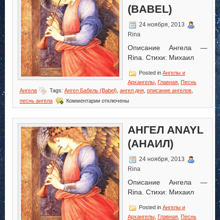
(BABEL)
24 ноября, 2013
Rina
Описание Ангела —
Rina. Стихи: Михаил
Posted in
Ангелы и
Архангелы
,
Главная
,
Песнь
Ангела
Tags:
Ангел Бабель (Babel)
,
ангел дня
,
описание ангелов
,
к
песнь ангела
Комментарии
отключены
записи
Ангел
Бабель
АНГЕЛ ANAYL
(Babel)
(АНАИЛ)
24 ноября, 2013
Rina
Описание Ангела —
Rina. Стихи: Михаил
Posted in
Ангелы и
Архангелы
,
Главная
,
Песнь