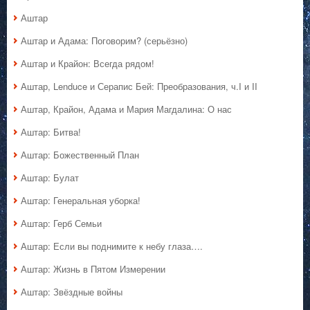
Аштар
Аштар и Адама: Поговорим? (серьёзно)
Аштар и Крайон: Всегда рядом!
Аштар, Lenduce и Серапис Бей: Преобразования, ч.I и II
Аштар, Крайон, Адама и Мария Магдалина: О нас
Аштар: Битва!
Аштар: Божественный План
Аштар: Булат
Аштар: Генеральная уборка!
Аштар: Герб Семьи
Аштар: Если вы поднимите к небу глаза….
Аштар: Жизнь в Пятом Измерении
Аштар: Звёздные войны