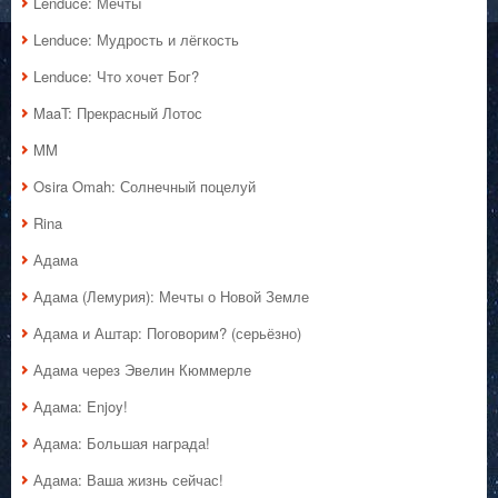
Lenduce: Мечты
Lenduce: Мудрость и лёгкость
Lenduce: Что хочет Бог?
MaaT: Прекрасный Лотос
MM
Osira Omah: Солнечный поцелуй
Rina
Адама
Адама (Лемурия): Мечты о Новой Земле
Адама и Аштар: Поговорим? (серьёзно)
Адама через Эвелин Кюммерле
Адама: Enjoy!
Адама: Большая награда!
Адама: Ваша жизнь сейчас!