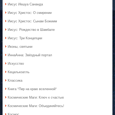
Иисус Иешуа Сананда
Иисус Христос: О смирении
Иисус Христос: Сынам Божиим
Иисус: Рождество в Шамбале
Иисус: Три Концепции
Иконы, святыни
ИннаАнна: Звёздный портал
Искусство
Кецалькоатль
Классика
Книга "Пир на краю вселенной"
Космические Маги: Ключ к счастью
Космические Маги: Объединяйтесь!
Космос