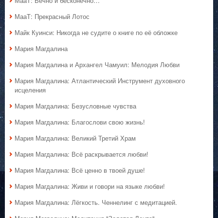
МааТ: Вечно и бесконечно…
МааТ: Прекрасный Лотос
Майк Куинси: Никогда не судите о книге по её обложке
Мария Магдалина
Мария Магдалина и Архангел Чамуил: Мелодия Любви
Мария Магдалина: Атлантический Инструмент духовного
исцеления
Мария Магдалина: Безусловные чувства
Мария Магдалина: Благослови свою жизнь!
Мария Магдалина: Великий Третий Храм
Мария Магдалина: Всё раскрывается любви!
Мария Магдалина: Всё ценно в твоей душе!
Мария Магдалина: Живи и говори на языке любви!
Мария Магдалина: Лёгкость. Ченнелинг с медитацией.