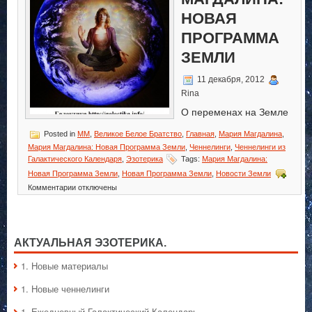
НОВАЯ
ПРОГРАММА
ЗЕМЛИ
11 декабря, 2012
Rina
О переменах на Земле
Posted in
MM
,
Великое Белое Братство
,
Главная
,
Мария Магдалина
,
Мария Магдалина: Новая Программа Земли
,
Ченнелинги
,
Ченнелинги из
Галактического Календаря
,
Эзотерика
Tags:
Мария Магдалина:
Новая Программа Земли
,
Новая Программа Земли
,
Новости Земли
к
Комментарии
отключены
записи
Мария
Магдалина:
Новая
АКТУАЛЬНАЯ ЭЗОТЕРИКА.
Программа
Земли
1. Hовые материалы
1. Hовые ченнелинги
1. Ежедневный Галактический Календарь