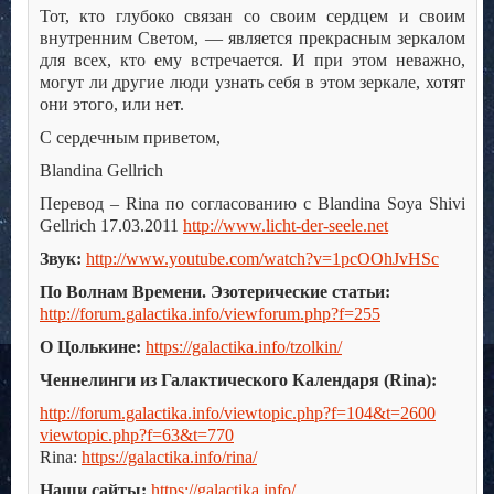
Тот, кто глубоко связан со своим сердцем и своим
внутренним Светом, — является прекрасным зеркалом
для всех, кто ему встречается. И при этом неважно,
могут ли другие люди узнать себя в этом зеркале, хотят
они этого, или нет.
С сердечным приветом,
Blandina Gellrich
Перевод – Rina по согласованию с Blandina Soya Shivi
Gellrich 17.03.2011
http://www.licht-der-seele.net
Звук:
http://www.youtube.com/watch?v=1pcOOhJvHSc
По Волнам Времени. Эзотерические статьи:
http://forum.galactika.info/viewforum.php?f=255
О Цолькине:
https://galactika.info/tzolkin/
Ченнелинги из Галактического Календаря (Rina):
http://forum.galactika.info/viewtopic.php?f=104&t=2600
viewtopic.php?f=63&t=770
Rina:
https://galactika.info/rina/
Наши сайты:
https://galactika.info/