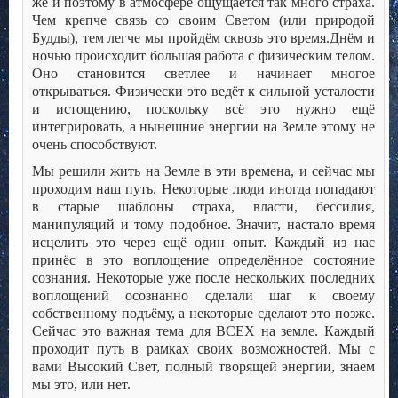
же и поэтому в атмосфере ощущается так много страха.
Чем крепче связь со своим Светом (или природой
Будды), тем легче мы пройдём сквозь это время.
Днём и
ночью происходит большая работа с физическим телом.
Оно становится светлее и начинает многое
открываться. Физически это ведёт к сильной усталости
и истощению, поскольку всё это нужно ещё
интегрировать, а нынешние энергии на Земле этому не
очень способствуют.
Мы решили жить на Земле в эти времена, и сейчас мы
проходим наш путь. Некоторые люди иногда попадают
в старые шаблоны страха, власти, бессилия,
манипуляций и тому подобное. Значит, настало время
исцелить это через ещё один опыт. Каждый из нас
принёс в это воплощение определённое состояние
сознания. Некоторые уже после нескольких последних
воплощений осознанно сделали шаг к своему
собственному подъёму, а некоторые сделают это позже.
Сейчас это важная тема для ВСЕХ на земле. Каждый
проходит путь в рамках своих возможностей. Мы с
вами Высокий Свет, полный творящей энергии, знаем
мы это, или нет.