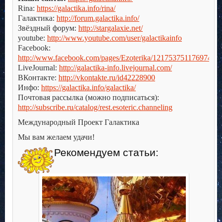
Rina:
https://galactika.info/rina/
Галактика:
http://forum.galactika.info/
Звёздный форум:
http://stargalaxie.net/
youtube:
http://www.youtube.com/user/galactikainfo
Facebook:
http://www.facebook.com/pages/Ezoterika/121753751176974
LiveJournal:
http://galactika-info.livejournal.com/
ВКонтакте:
http://vkontakte.ru/id42228900
Инфо:
https://galactika.info/galactika/
Почтовая рассылка (можно подписаться):
http://subscribe.ru/catalog/rest.esoteric.channeling
Международный Проект Галактика
Мы вам желаем удачи!
Рекомендуем статьи: