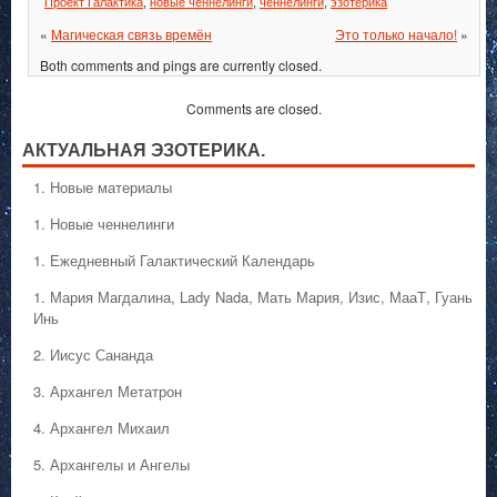
Проект Галактика
,
новые ченнелинги
,
ченнелинги
,
эзотерика
«
Магическая связь времён
Это только начало!
»
Both comments and pings are currently closed.
Comments are closed.
АКТУАЛЬНАЯ ЭЗОТЕРИКА.
1. Hовые материалы
1. Hовые ченнелинги
1. Ежедневный Галактический Календарь
1. Мария Магдалина, Lady Nada, Мать Мария, Изис, МааТ, Гуань
Инь
2. Иисус Сананда
3. Архангел Метатрон
4. Архангел Михаил
5. Архангелы и Ангелы