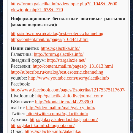
http://forum.galactika.info/viewtopic.php?f=104&t=2600
viewtopic.php?f=63&t=770
Информационные бесплатные почтовые рассылки
(можно подписаться):
http://subscribe.ru/catalog/rest.esoteric.channeling
http://content.mail.ru/pages/p_64441.html
Наши сайты:
https://galactika.info/
Галактика:
http://forum.galactika.info/
Звёздный форум:
http://stargalaxie.net/
Рассылки:
http://content.mail.ru/pages/p_131813.html
http://subscribe.ru/catalog/rest.esoteric.channeling
youtube:
http://www.youtube.com/user/galactikainfo
Facebook:
http://www.facebook.com/pages/Ezoterika/121753751176974
LiveJournal:
http://galactika-info.livejournal.com/
ВКонтакте:
http://vkontakte.ru/id42228900
mail.ru:
http://video.mail.ru/mail/galaxy_info/
Twitter:
http://twitter.com/#!/galactikainfo
Архивы:
http://galaxy-kalendar.blogspot.com/
http://galactika-info.blogspot.com/
О нас:
https://galactika.info/galactika/