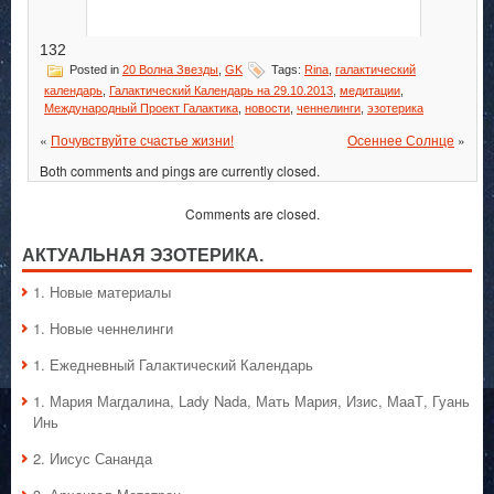
132
Posted in
20 Волна Звезды
,
GK
Tags:
Rina
,
галактический
календарь
,
Галактический Календарь на 29.10.2013
,
медитации
,
Международный Проект Галактика
,
новости
,
ченнелинги
,
эзотерика
«
Почувствуйте счастье жизни!
Осеннее Солнце
»
Both comments and pings are currently closed.
Comments are closed.
АКТУАЛЬНАЯ ЭЗОТЕРИКА.
1. Hовые материалы
1. Hовые ченнелинги
1. Ежедневный Галактический Календарь
1. Мария Магдалина, Lady Nada, Мать Мария, Изис, МааТ, Гуань
Инь
2. Иисус Сананда