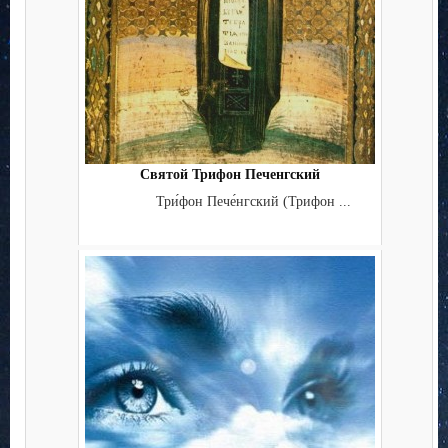
Святой Трифон Печенгский
Три́фон Пече́нгский (Трифон ...