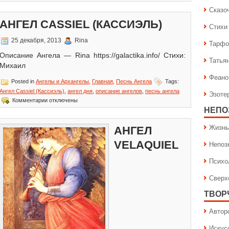
писи
Сказо
гел
snin
АНГЕЛ CASSIEL (КАССИЭЛЬ)
Стихи
иснин)
25 декабря, 2013
Rina
Тарфо
Описание Ангела — Rina https://galactika.info/ Стихи:
Татья
Михаил
Феано
Posted in
Ангелы и Архангелы
,
Главная
,
Песнь Ангела
Tags:
Ангел Cassiel (Кассиэль)
,
ангел дня
,
описание ангелов
,
песнь ангела
Эзоте
к
Комментарии
отключены
записи
НЕПО
Ангел
Cassiel
Жизнь
АНГЕЛ
(Кассиэль)
VELAQUIEL
Непоз
Психо
Сверх
ТВОР
Автор
Искус