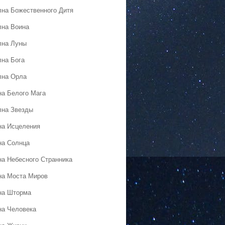
лна Божественного Дитя
лна Воина
лна Луны
лна Бога
лна Орла
на Белого Мага
лна Звезды
на Исцеления
на Солнца
на Небесного Странника
на Моста Миров
на Шторма
на Человека