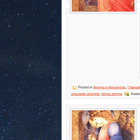
Posted in
Ангелы и Архангелы
,
Главна
описание ангелов
,
песнь ангела
Комм