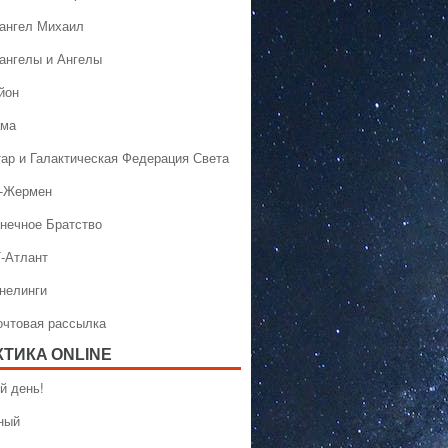
хангел Михаил
хангелы и Ангелы
йон
ама
тар и Галактическая Федерация Света
н-Жермен
лнечное Братство
Т-Атлант
ннелинги
Почтовая рассылка
КТИКA ONLINE
й день!
ный