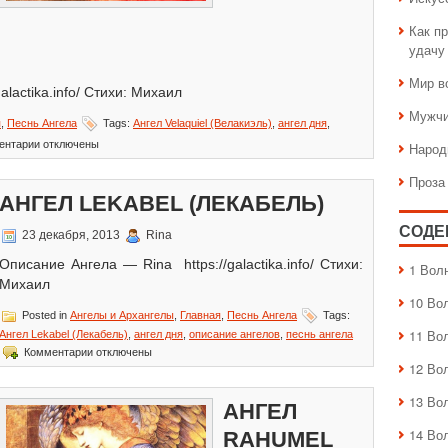
Как пр
удачу
Мир в
lactika.info/ Стихи: Михаил
Мужчи
я
,
Песнь Ангела
Tags:
Ангел Velaquiel (Велакиэль)
,
ангел дня
,
к
ентарии
отключены
Народ
записи
Ангел
Проза
Velaquiel
АНГЕЛ LEKABEL (ЛЕКАБЕЛЬ)
(Велакиэль)
СОДЕ
23 декабря, 2013
Rina
Описание Ангела — Rina https://galactika.info/ Стихи:
1 Вол
Михаил
10 Во
Posted in
Ангелы и Архангелы
,
Главная
,
Песнь Ангела
Tags:
11 Во
Ангел Lekabel (Лекабель)
,
ангел дня
,
описание ангелов
,
песнь ангела
к
Комментарии
отключены
записи
12 Во
Ангел
Lekabel
13 Во
АНГЕЛ
(Лекабель)
14 Во
RAHUMEL