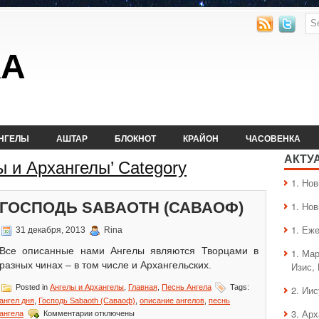
КА
НГЕЛЫ
АШТАР
БЛОКНОТ
КРАЙОН
ЧАСОВЕНКА
АКТУ
лы и Архангелы’ Category
1. Hо
ГОСПОДЬ SABAOTH (САВАОФ)
1. Hо
1. Еж
31 декабря, 2013
Rina
Все описанные нами Ангелы являются Творцами в
1. Ма
разных чинах – в том числе и Архангельских.
Изис,
Posted in
Ангелы и Архангелы
,
Главная
,
Песнь Ангела
Tags:
2. Ии
ангел дня
,
Господь Sabaoth (Саваоф)
,
описание ангелов
,
песнь
к
3. Ар
ангела
Комментарии
отключены