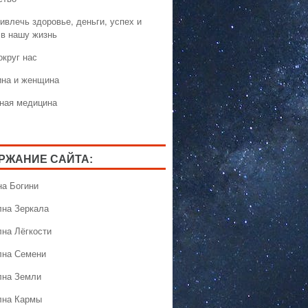
ивлечь здоровье, деньги, успех и
 в нашу жизнь
округ нас
на и женщина
ная медицина
РЖАНИЕ САЙТА:
на Богини
лна Зеркала
лна Лёгкости
лна Семени
лна Земли
лна Кармы