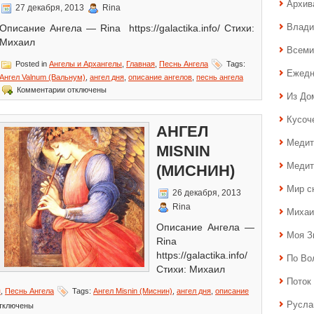
Архив
27 декабря, 2013
Rina
Влади
Описание Ангела — Rina https://galactika.info/ Стихи:
Михаил
Всеми
Posted in
Ангелы и Архангелы
,
Главная
,
Песнь Ангела
Tags:
Ежедн
Ангел Valnum (Вальнум)
,
ангел дня
,
описание ангелов
,
песнь ангела
к
Комментарии
отключены
Из До
записи
Ангел
Кусоч
Valnum
АНГЕЛ
(Вальнум)
Медит
MISNIN
Медит
(МИСНИН)
Мир с
26 декабря, 2013
Rina
Михаи
Описание Ангела —
Моя З
Rina
https://galactika.info/
По Во
Стихи: Михаил
Поток 
я
,
Песнь Ангела
Tags:
Ангел Misnin (Миснин)
,
ангел дня
,
описание
Русла
тключены