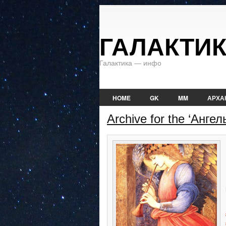
ГАЛАКТИ
Галактика — инфо
HOME
GK
MM
АРХА
Archive for the ‘Анге