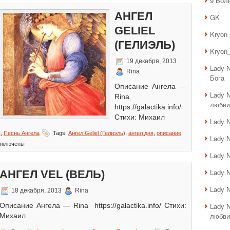
9 Вол
Ангел
Adnarel
АНГЕЛ
GK
(Аднарель)
GELIEL
Kryon
(ГЕЛИЭЛЬ)
Kryon_
19 декабря, 2013
Lady 
Rina
Бога
Описание Ангела —
Lady 
Rina
любви
https://galactika.info/
Стихи: Михаил
Lady 
я
,
Песнь Ангела
Tags:
Ангел Geliel (Гелиэль)
,
ангел дня
,
описание
Lady 
тключены
писи
Lady 
гел
liel
Lady 
АНГЕЛ VEL (ВЕЛЬ)
елиэль)
Lady 
18 декабря, 2013
Rina
Описание Ангела — Rina https://galactika.info/ Стихи:
Lady 
любви
Михаил