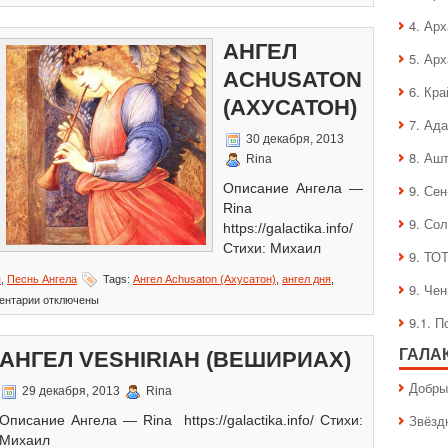
записи
Господь
4. Ар
Sabaoth
АНГЕЛ
(Саваоф)
5. Ар
ACHUSATON
6. Кра
(АХУСАТОН)
7. Ад
30 декабря, 2013
8. Аш
Rina
Описание Ангела —
9. Се
Rina
9. Со
https://galactika.info/
Стихи: Михаил
9. ТО
я
,
Песнь Ангела
Tags:
Ангел Achusaton (Ахусатон)
,
ангел дня
,
9. Че
к
ентарии
отключены
записи
9.1. 
Ангел
Achusaton
ГАЛА
АНГЕЛ VESHIRIAH (ВЕШИРИАХ)
(Ахусатон)
Добры
29 декабря, 2013
Rina
Звёзд
Описание Ангела — Rina https://galactika.info/ Стихи:
Михаил