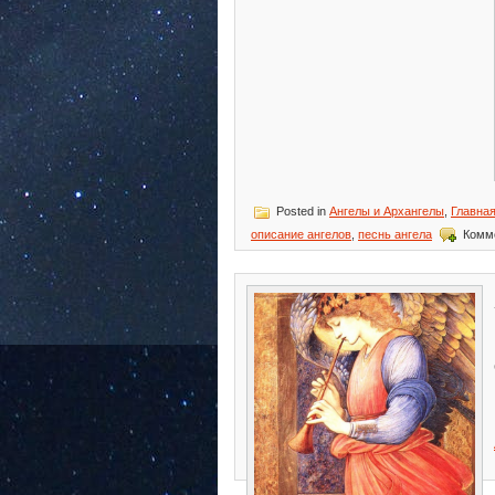
Posted in
Ангелы и Архангелы
,
Главна
описание ангелов
,
песнь ангела
Комм