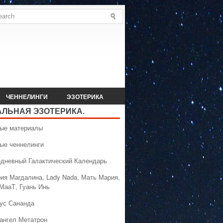
ЧЕННЕЛИНГИ
ЭЗОТЕРИКА
АЛЬНАЯ ЭЗОТЕРИКА.
вые материалы
вые ченнелинги
едневный Галактический Календарь
рия Магдалина, Lady Nada, Мать Мария,
 МааТ, Гуань Инь
сус Сананда
хангел Метатрон