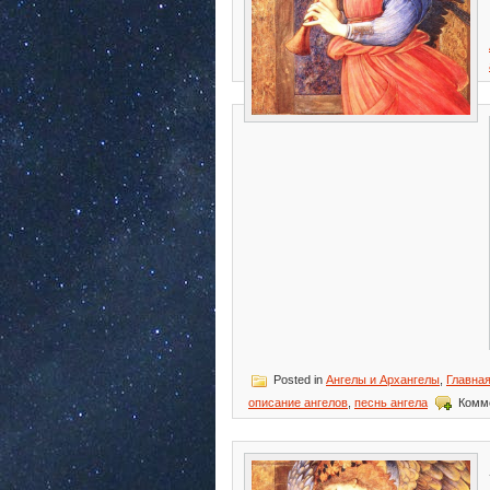
Posted in
Ангелы и Архангелы
,
Главна
описание ангелов
,
песнь ангела
Комм