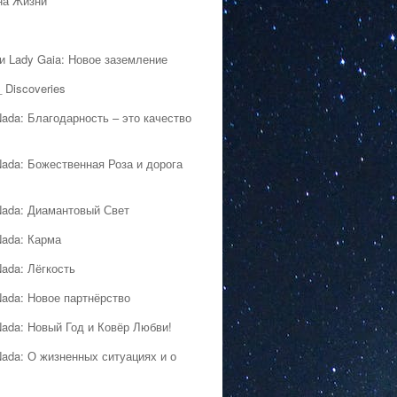
на Жизни
 и Lady Gaia: Новое заземление
 Discoveries
Nada: Благодарность – это качество
Nada: Божественная Роза и дорога
Nada: Диамантовый Свет
Nada: Карма
Nada: Лёгкость
Nada: Новое партнёрство
Nada: Новый Год и Ковёр Любви!
Nada: О жизненных ситуациях и о