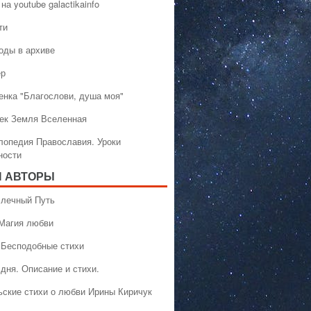
на youtube galactikainfo
ти
оды в архиве
ер
енка "Благослови, душа моя"
ек Земля Вселенная
лопедия Православия. Уроки
ности
 АВТОРЫ
 Млечный Путь
 Магия любви
 Бесподобные стихи
дня. Описание и стихи.
ьские стихи о любви Ирины Киричук