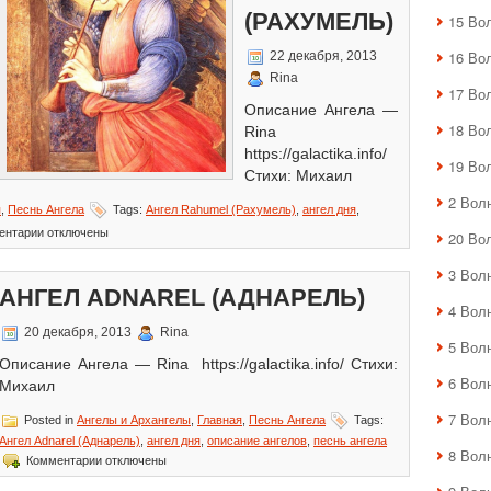
(РАХУМЕЛЬ)
15 Во
16 Во
22 декабря, 2013
Rina
17 Во
Описание Ангела —
18 Во
Rina
https://galactika.info/
19 Во
Стихи: Михаил
2 Вол
я
,
Песнь Ангела
Tags:
Ангел Rahumel (Рахумель)
,
ангел дня
,
к
ентарии
отключены
20 Во
записи
Ангел
3 Вол
Rahumel
АНГЕЛ ADNAREL (АДНАРЕЛЬ)
(Рахумель)
4 Вол
20 декабря, 2013
Rina
5 Вол
Описание Ангела — Rina https://galactika.info/ Стихи:
6 Вол
Михаил
7 Вол
Posted in
Ангелы и Архангелы
,
Главная
,
Песнь Ангела
Tags:
Ангел Adnarel (Аднарель)
,
ангел дня
,
описание ангелов
,
песнь ангела
8 Вол
к
Комментарии
отключены
записи