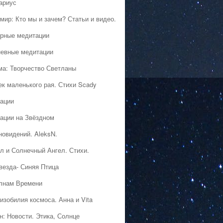
ариус
мир: Кто мы и зачем? Статьи и видео.
рные медитации
евные медитации
ма: Творчество Светланы
ек маленького рая. Стихи Scady
ации
ации на Звёздном
новидений. AleksN.
л и Солнечный Ангел. Стихи.
везда- Синяя Птица
лнам Времени
изобилия космоса. Анна и Vita
н: Новости. Этика, Солнце