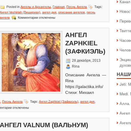
Канал 
Posted in
Ангелы и Архангелы
,
Главная
,
Песнь Ангела
Tags:
Новос
Ангел Veshiriah (Вешириах)
,
ангел дня
,
описание ангелов
,
песнь
к
ангела
Комментарии
отключены
Перев
записи
Ангел
Твитт
Veshiriah
АНГЕЛ
(Вешириах)
Часов
ZAPHKIEL
Челов
(ЗАФКИЭЛЬ)
Энцик
28 декабря, 2013
духов
Rina
НАШИ
Описание Ангела —
Rina
Jeti:
https://galactika.info/
Стихи: Михаил
Medi.
я
,
Песнь Ангела
Tags:
Ангел Zaphkiel (Зафкиэль)
,
ангел дня
,
Алла.
к
ентарии
отключены
записи
Ангел 
Ангел
Zaphkiel
Ангел
АНГЕЛ VALNUM (ВАЛЬНУМ)
(Зафкиэль)