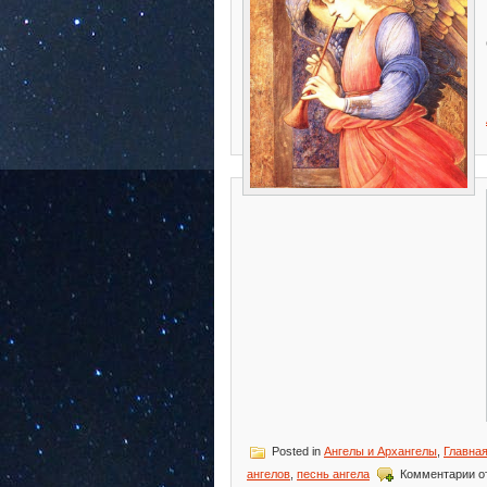
Posted in
Ангелы и Архангелы
,
Главна
к
ангелов
,
песнь ангела
Комментарии
о