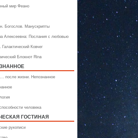
чный мир Феано
н. Богослов. Манускрипты
на Алексеевна: Послания с любовью
. Галактический Ковчег
рический Блокнот Rina
ЗНАННОЕ
… после жизни. Непознанное
нанное
логия
способности человека
ЧЕСКАЯ ГОСТИНАЯ
ские рукописи
ство