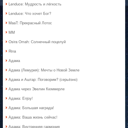
Lenduce: Мудрость и лёгкость
Lenduce: Что хочет Бог?
MaaT: Прекрасный Лотос
MM
Osira Omah: Солнечный поцелуй
Rina
Адама
Адама (Лемурия): Мечты о Новой Земле
Адама и Аштар: Поговорим? (серьёзно)
Адама через Эвелин Кюммерле
Адама: Enjoy!
Адама: Большая награда!
Адама: Ваша жизнь сейчас!
Адама: Внутренняя гармония