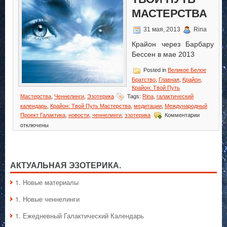
МАСТЕРСТВА
31 мая, 2013
Rina
Крайон через Барбару
Бессен в мае 2013
Posted in
Великое Белое
Братство
,
Главная
,
Крайон
,
Крайон: Твой Путь
Мастерства
,
Ченнелинги
,
Эзотерика
Tags:
Rina
,
галактический
календарь
,
Крайон: Твой Путь Мастерства
,
медитации
,
Международный
к
Проект Галактика
,
новости
,
ченнелинги
,
эзотерика
Комментарии
записи
отключены
Крайон:
Твой
Путь
Мастерств
АКТУАЛЬНАЯ ЭЗОТЕРИКА.
1. Hовые материалы
1. Hовые ченнелинги
1. Ежедневный Галактический Календарь