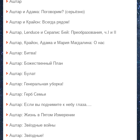
Аштар
Аштар и Адама: Поговорим? (серьёзно)
Аштар и Крайон: Всегда рядом!
Аштар, Lenduce и Серапис Бей: Преобразования, ч.I и II
Аштар, Крайон, Адама и Мария Магдалина: О нас
Аштар: Битва!
Аштар: Божественный План
Аштар: Булат
Аштар: Генеральная уборка!
Аштар: Герб Семьи
Аштар: Если вы поднимите к небу глаза….
Аштар: Жизнь в Пятом Измерении
Аштар: Звёздные войны
Аштар: Звёздные!