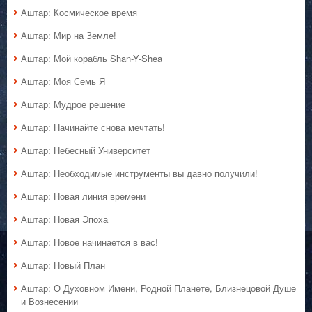
Аштар: Космическое время
Аштар: Мир на Земле!
Аштар: Мой корабль Shan-Y-Shea
Аштар: Моя Семь Я
Аштар: Мудрое решение
Аштар: Начинайте снова мечтать!
Аштар: Небесный Университет
Аштар: Необходимые инструменты вы давно получили!
Аштар: Новая линия времени
Аштар: Новая Эпоха
Аштар: Новое начинается в вас!
Аштар: Новый План
Аштар: О Духовном Имени, Родной Планете, Близнецовой Душе
и Вознесении