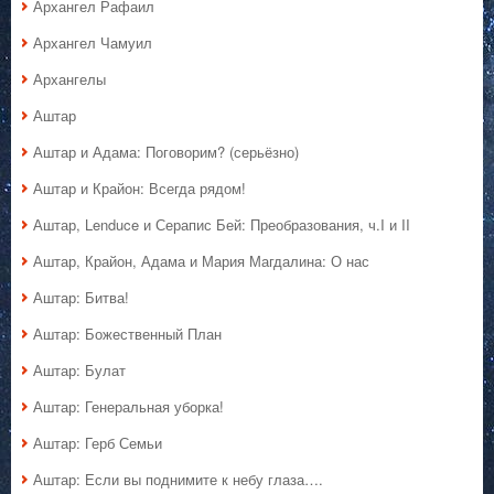
Архангел Рафаил
Архангел Чамуил
Архангелы
Аштар
Аштар и Адама: Поговорим? (серьёзно)
Аштар и Крайон: Всегда рядом!
Аштар, Lenduce и Серапис Бей: Преобразования, ч.I и II
Аштар, Крайон, Адама и Мария Магдалина: О нас
Аштар: Битва!
Аштар: Божественный План
Аштар: Булат
Аштар: Генеральная уборка!
Аштар: Герб Семьи
Аштар: Если вы поднимите к небу глаза….