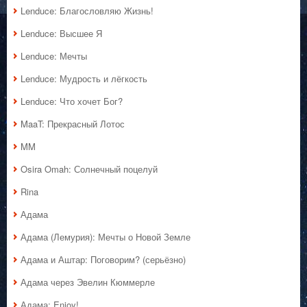
Lenduce: Благословляю Жизнь!
Lenduce: Высшее Я
Lenduce: Мечты
Lenduce: Мудрость и лёгкость
Lenduce: Что хочет Бог?
MaaT: Прекрасный Лотос
MM
Osira Omah: Солнечный поцелуй
Rina
Адама
Адама (Лемурия): Мечты о Новой Земле
Адама и Аштар: Поговорим? (серьёзно)
Адама через Эвелин Кюммерле
Адама: Enjoy!