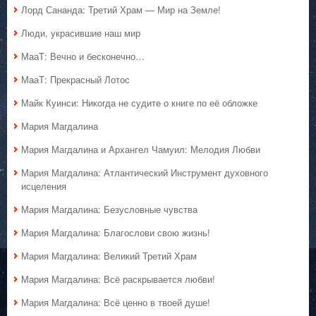
Лорд Сананда: Третий Храм — Мир на Земле!
Люди, украсившие наш мир
МааТ: Вечно и бесконечно…
МааТ: Прекрасный Лотос
Майк Куинси: Никогда не судите о книге по её обложке
Мария Магдалина
Мария Магдалина и Архангел Чамуил: Мелодия Любви
Мария Магдалина: Атлантический Инструмент духовного
исцеления
Мария Магдалина: Безусловные чувства
Мария Магдалина: Благослови свою жизнь!
Мария Магдалина: Великий Третий Храм
Мария Магдалина: Всё раскрывается любви!
Мария Магдалина: Всё ценно в твоей душе!