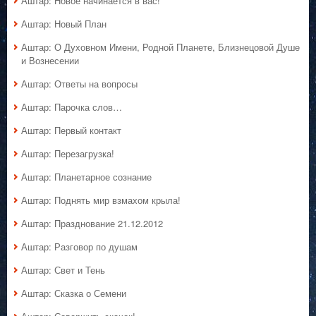
Аштар: Новое начинается в вас!
Аштар: Новый План
Аштар: О Духовном Имени, Родной Планете, Близнецовой Душе
и Вознесении
Аштар: Ответы на вопросы
Аштар: Парочка слов…
Аштар: Первый контакт
Аштар: Перезагрузка!
Аштар: Планетарное сознание
Аштар: Поднять мир взмахом крыла!
Аштар: Празднование 21.12.2012
Аштар: Разговор по душам
Аштар: Свет и Тень
Аштар: Сказка о Семени