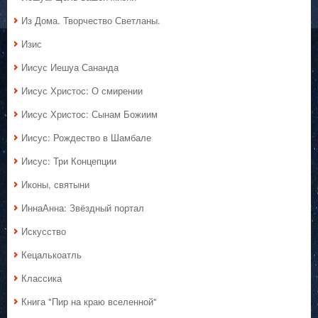
Из Дома. Творчество Светланы.
Изис
Иисус Иешуа Сананда
Иисус Христос: О смирении
Иисус Христос: Сынам Божиим
Иисус: Рождество в Шамбале
Иисус: Три Концепции
Иконы, святыни
ИннаАнна: Звёздный портал
Искусство
Кецалькоатль
Классика
Книга "Пир на краю вселенной"