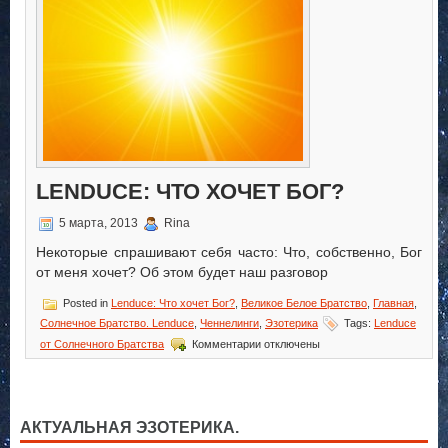
LENDUCE: ЧТО ХОЧЕТ БОГ?
5 марта, 2013
Rina
Некоторые спрашивают себя часто: Что, собственно, Бог
от меня хочет? Об этом будет наш разговор
Posted in
Lenduce: Что хочет Бог?
,
Великое Белое Братство
,
Главная
,
Солнечное Братство. Lenduce
,
Ченнелинги
,
Эзотерика
Tags:
Lenduce
к
от Солнечного Братства
Комментарии
отключены
записи
Lenduce:
Что
хочет
Бог?
АКТУАЛЬНАЯ ЭЗОТЕРИКА.