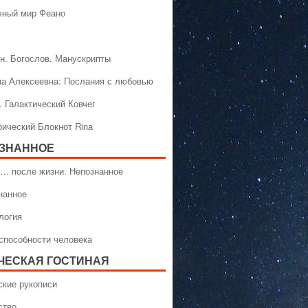
чный мир Феано
н. Богослов. Манускрипты
на Алексеевна: Послания с любовью
. Галактический Ковчег
рический Блокнот Rina
ЗНАННОЕ
… после жизни. Непознанное
нанное
логия
способности человека
ЧЕСКАЯ ГОСТИНАЯ
ские рукописи
ство