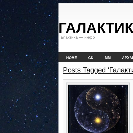
ГАЛАКТИ
Галактика — инфо
HOME
GK
MM
АРХА
Posts Tagged ‘Галакт