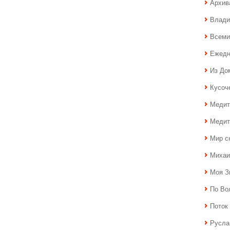
Архив
Влади
Всеми
Ежедн
Из До
Кусоч
Медит
Медит
Мир с
Михаи
Моя З
По Во
Поток 
Русла