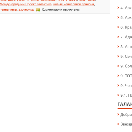
Международный Проект Галактика
,
новые ченнелинги Крайона
,
4. Ар
к
ченнелинги
,
эзотерика
Комментарии
отключены
записи
5. Ар
Галактический
Календарь
6. Кра
на
09.07.2014
7. Ад
8. Аш
9. Се
9. Со
9. ТО
9. Че
9.1. 
ГАЛА
Добры
Звёзд