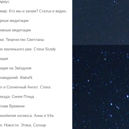
ариус
мир: Кто мы и зачем? Статьи и видео.
рные медитации
евные медитации
ма: Творчество Светланы
ек маленького рая. Стихи Scady
ации
ации на Звёздном
новидений. AleksN.
л и Солнечный Ангел. Стихи.
везда- Синяя Птица
лнам Времени
изобилия космоса. Анна и Vita
н: Новости. Этика, Солнце