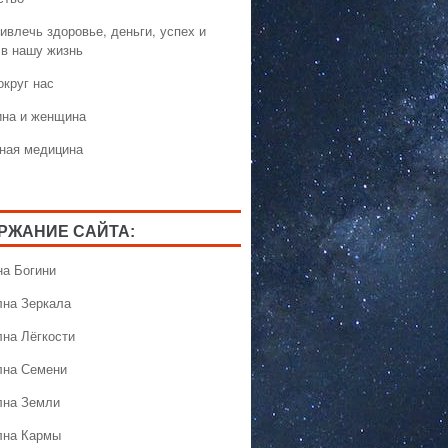
ивлечь здоровье, деньги, успех и
 в нашу жизнь
округ нас
на и женщина
ная медицина
РЖАНИЕ САЙТА:
на Богини
лна Зеркала
лна Лёгкости
лна Семени
лна Земли
лна Кармы