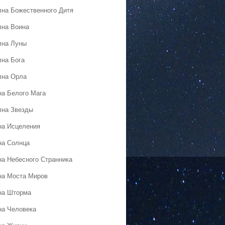
лна Божественного Дитя
лна Воина
лна Луны
лна Бога
лна Орла
на Белого Мага
лна Звезды
на Исцеления
на Солнца
на Небесного Странника
на Моста Миров
на Шторма
на Человека