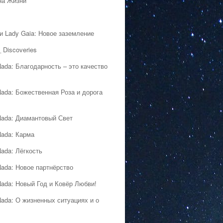
на Жизни
 и Lady Gaia: Новое заземление
 Discoveries
Nada: Благодарность – это качество
Nada: Божественная Роза и дорога
Nada: Диамантовый Свет
Nada: Карма
Nada: Лёгкость
Nada: Новое партнёрство
Nada: Новый Год и Ковёр Любви!
Nada: О жизненных ситуациях и о