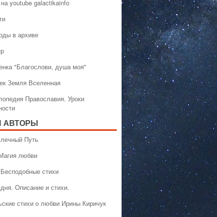
на youtube galactikainfo
ти
оды в архиве
ер
енка "Благослови, душа моя"
ек Земля Вселенная
лопедия Православия. Уроки
ности
 АВТОРЫ
 Млечный Путь
 Магия любви
 Бесподобные стихи
дня. Описание и стихи.
ьские стихи о любви Ирины Киричук