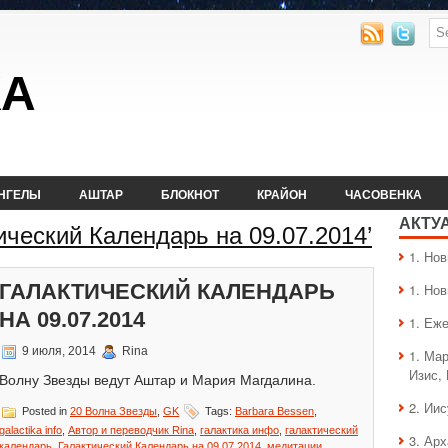
КА
НГЕЛЫ
АШТАР
БЛОКНОТ
КРАЙОН
ЧАСОВЕНКА
АКТУ
ический Календарь на 09.07.2014’
1. Hо
ГАЛАКТИЧЕСКИЙ КАЛЕНДАРЬ
1. Hо
НА 09.07.2014
1. Еж
9 июля, 2014
Rina
1. Ма
Изис,
Волну Звезды ведут Аштар и Мария Магдалина.
2. Ии
Posted in
20 Волна Звезды
,
GK
Tags:
Barbara Bessen
,
galactika info
,
Автор и переводчик Rina
,
галактика инфо
,
галактический
3. Ар
календарь
,
Галактический Календарь на 09.07.2014
,
медитации
,