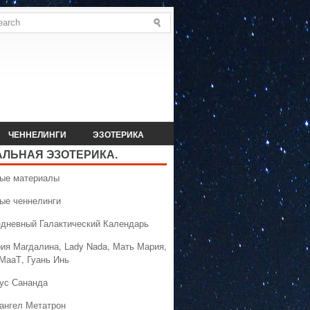
ЧЕННЕЛИНГИ
ЭЗОТЕРИКА
АЛЬНАЯ ЭЗОТЕРИКА.
вые материалы
вые ченнелинги
едневный Галактический Календарь
рия Магдалина, Lady Nada, Мать Мария,
 МааТ, Гуань Инь
сус Сананда
хангел Метатрон