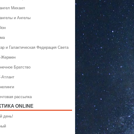
хангел Михаил
хангелы и Ангелы
йон
ама
тар и Галактическая Федерация Света
н-Жермен
лнечное Братство
Т-Атлант
ннелинги
Почтовая рассылка
КТИКA ONLINE
й день!
ный