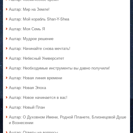
Аштар: Мир на Земле!
Аштар: Мой корабль Shan-Y-Shea
Аштар: Моя Семь Я
Аштар: Мудрое решение
Аштар: Начинайте снова мечтать!
Аштар: Небесный Университет
Аштар: Необходимые инструменты вы давно получили!
Аштар: Новая линия времени
Аштар: Новая Эпоха
Аштар: Новое начинается в вас!
Аштар: Новый План
Аштар: О Духовном Имени, Родной Планете, Близнецовой Душе
и Вознесении
Аштар: Ответы на вопросы