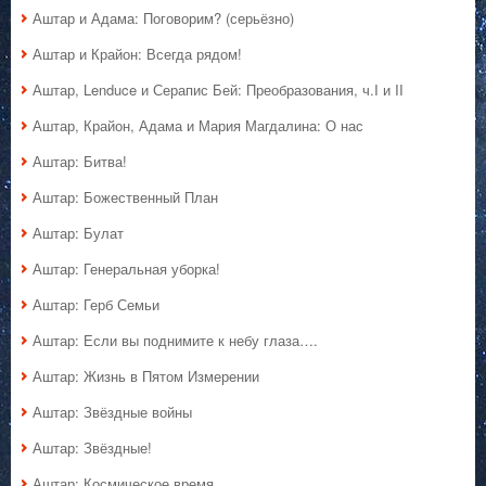
Аштар и Адама: Поговорим? (серьёзно)
Аштар и Крайон: Всегда рядом!
Аштар, Lenduce и Серапис Бей: Преобразования, ч.I и II
Аштар, Крайон, Адама и Мария Магдалина: О нас
Аштар: Битва!
Аштар: Божественный План
Аштар: Булат
Аштар: Генеральная уборка!
Аштар: Герб Семьи
Аштар: Если вы поднимите к небу глаза….
Аштар: Жизнь в Пятом Измерении
Аштар: Звёздные войны
Аштар: Звёздные!
Аштар: Космическое время