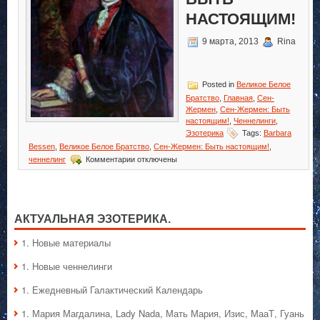
НАСТОЯЩИМ!
9 марта, 2013
Rina
Posted in
Великое Белое
Братство
,
Главная
,
Сен-
Жермен
,
Сен-Жермен: Быть
настоящим!
,
Ченнелинги
,
Эзотерика
Tags:
Barbara
Bessen
,
Великое Белое Братство
,
Сен-Жермен: Быть настоящим!
,
к
ченнелинг
Комментарии
отключены
записи
Сен-
Жермен:
Быть
настоящим!
АКТУАЛЬНАЯ ЭЗОТЕРИКА.
1. Hовые материалы
1. Hовые ченнелинги
1. Ежедневный Галактический Календарь
1. Мария Магдалина, Lady Nada, Мать Мария, Изис, МааТ, Гуань