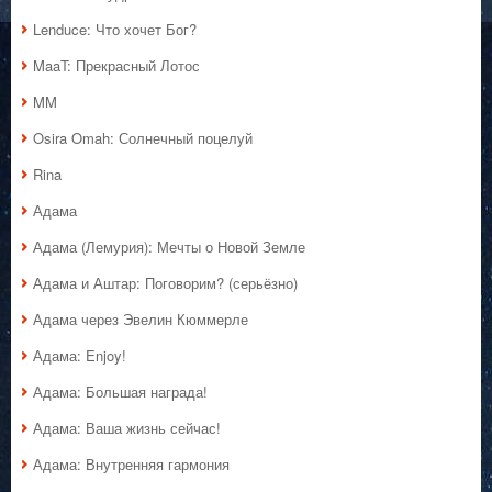
Lenduce: Что хочет Бог?
MaaT: Прекрасный Лотос
MM
Osira Omah: Солнечный поцелуй
Rina
Адама
Адама (Лемурия): Мечты о Новой Земле
Адама и Аштар: Поговорим? (серьёзно)
Адама через Эвелин Кюммерле
Адама: Enjoy!
Адама: Большая награда!
Адама: Ваша жизнь сейчас!
Адама: Внутренняя гармония