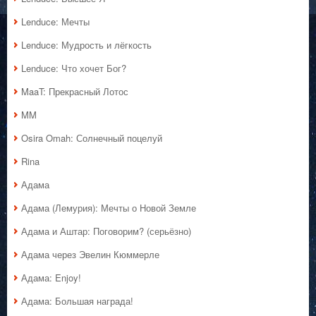
Lenduce: Мечты
Lenduce: Мудрость и лёгкость
Lenduce: Что хочет Бог?
MaaT: Прекрасный Лотос
MM
Osira Omah: Солнечный поцелуй
Rina
Адама
Адама (Лемурия): Мечты о Новой Земле
Адама и Аштар: Поговорим? (серьёзно)
Адама через Эвелин Кюммерле
Адама: Enjoy!
Адама: Большая награда!