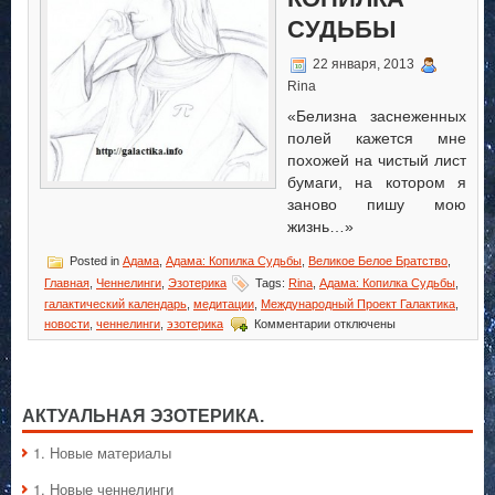
СУДЬБЫ
22 января, 2013
Rina
«Белизна заснеженных
полей кажется мне
похожей на чистый лист
бумаги, на котором я
заново пишу мою
жизнь…»
Posted in
Адама
,
Адама: Копилка Судьбы
,
Великое Белое Братство
,
Главная
,
Ченнелинги
,
Эзотерика
Tags:
Rina
,
Адама: Копилка Судьбы
,
галактический календарь
,
медитации
,
Международный Проект Галактика
,
к
новости
,
ченнелинги
,
эзотерика
Комментарии
отключены
записи
Адама:
Копилка
Судьбы
АКТУАЛЬНАЯ ЭЗОТЕРИКА.
1. Hовые материалы
1. Hовые ченнелинги