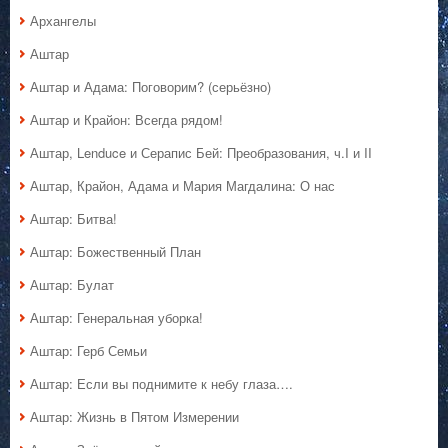
Архангелы
Аштар
Аштар и Адама: Поговорим? (серьёзно)
Аштар и Крайон: Всегда рядом!
Аштар, Lenduce и Серапис Бей: Преобразования, ч.I и II
Аштар, Крайон, Адама и Мария Магдалина: О нас
Аштар: Битва!
Аштар: Божественный План
Аштар: Булат
Аштар: Генеральная уборка!
Аштар: Герб Семьи
Аштар: Если вы поднимите к небу глаза….
Аштар: Жизнь в Пятом Измерении