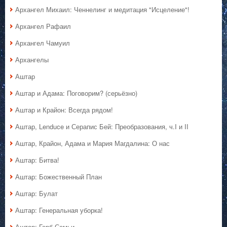
Архангел Михаил: Ченнелинг и медитация "Исцеление"!
Архангел Рафаил
Архангел Чамуил
Архангелы
Аштар
Аштар и Адама: Поговорим? (серьёзно)
Аштар и Крайон: Всегда рядом!
Аштар, Lenduce и Серапис Бей: Преобразования, ч.I и II
Аштар, Крайон, Адама и Мария Магдалина: О нас
Аштар: Битва!
Аштар: Божественный План
Аштар: Булат
Аштар: Генеральная уборка!
Аштар: Герб Семьи