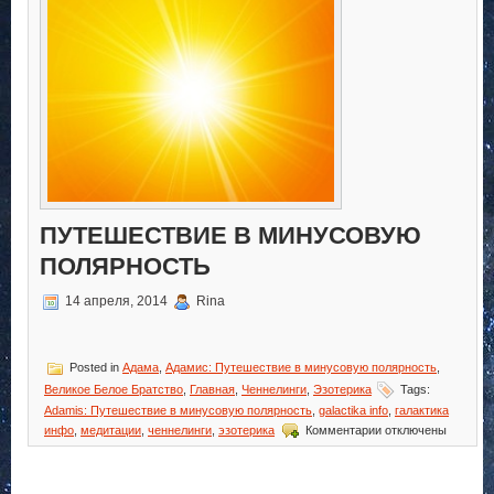
ПУТЕШЕСТВИЕ В МИНУСОВУЮ
ПОЛЯРНОСТЬ
14 апреля, 2014
Rina
Posted in
Адама
,
Адамис: Путешествие в минусовую полярность
,
Великое Белое Братство
,
Главная
,
Ченнелинги
,
Эзотерика
Tags:
Adamis: Путешествие в минусовую полярность
,
galactika info
,
галактика
к
инфо
,
медитации
,
ченнелинги
,
эзотерика
Комментарии
отключены
записи
Adamis:
Путешествие