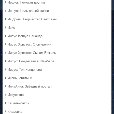
Иешуа: Помогая другим
Иешуа: Цель вашей жизни
Из Дома. Творчество Светланы.
Изис
Иисус Иешуа Сананда
Иисус Христос: О смирении
Иисус Христос: Сынам Божиим
Иисус: Рождество в Шамбале
Иисус: Три Концепции
Иконы, святыни
ИннаАнна: Звёздный портал
Искусство
Кецалькоатль
Классика