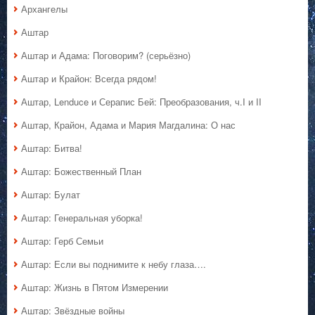
Архангелы
Аштар
Аштар и Адама: Поговорим? (серьёзно)
Аштар и Крайон: Всегда рядом!
Аштар, Lenduce и Серапис Бей: Преобразования, ч.I и II
Аштар, Крайон, Адама и Мария Магдалина: О нас
Аштар: Битва!
Аштар: Божественный План
Аштар: Булат
Аштар: Генеральная уборка!
Аштар: Герб Семьи
Аштар: Если вы поднимите к небу глаза….
Аштар: Жизнь в Пятом Измерении
Аштар: Звёздные войны