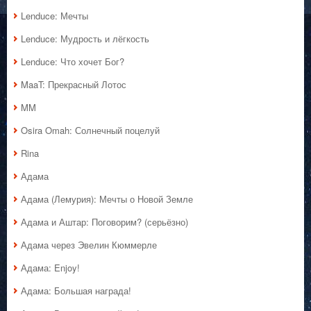
Lenduce: Мечты
Lenduce: Мудрость и лёгкость
Lenduce: Что хочет Бог?
MaaT: Прекрасный Лотос
MM
Osira Omah: Солнечный поцелуй
Rina
Адама
Адама (Лемурия): Мечты о Новой Земле
Адама и Аштар: Поговорим? (серьёзно)
Адама через Эвелин Кюммерле
Адама: Enjoy!
Адама: Большая награда!