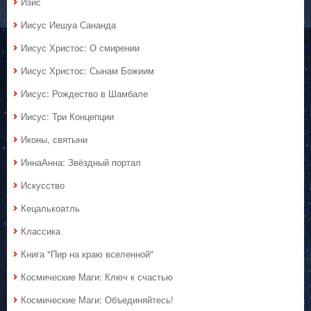
Изис
Иисус Иешуа Сананда
Иисус Христос: О смирении
Иисус Христос: Сынам Божиим
Иисус: Рождество в Шамбале
Иисус: Три Концепции
Иконы, святыни
ИннаАнна: Звёздный портал
Искусство
Кецалькоатль
Классика
Книга "Пир на краю вселенной"
Космические Маги: Ключ к счастью
Космические Маги: Объединяйтесь!