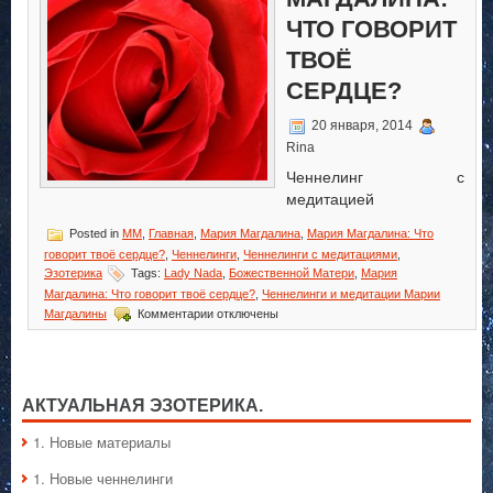
ЧТО ГОВОРИТ
ТВОЁ
СЕРДЦЕ?
20 января, 2014
Rina
Ченнелинг с
медитацией
Posted in
MM
,
Главная
,
Мария Магдалина
,
Мария Магдалина: Что
говорит твоё сердце?
,
Ченнелинги
,
Ченнелинги с медитациями
,
Эзотерика
Tags:
Lady Nada
,
Божественной Матери
,
Мария
Магдалина: Что говорит твоё сердце?
,
Ченнелинги и медитации Марии
к
Магдалины
Комментарии
отключены
записи
Мария
Магдалина:
Что
говорит
АКТУАЛЬНАЯ ЭЗОТЕРИКА.
твоё
сердце?
1. Hовые материалы
1. Hовые ченнелинги