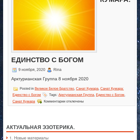
ЕДИНСТВО С БОГОМ
9 ноября, 2020
Rina
Арктурианская Группа 8 ноября 2020
Posted in
Великое Белое Братство
,
Санат Кумара
,
Санат Кумара:
Единство с Богом
Tags:
Арктурианская Группа
,
Единство с Богом
,
к
Санат Кумара
Комментарии
отключены
записи
Санат
Кумара:
Единство
с
АКТУАЛЬНАЯ ЭЗОТЕРИКА.
Богом
1. Hовые материалы