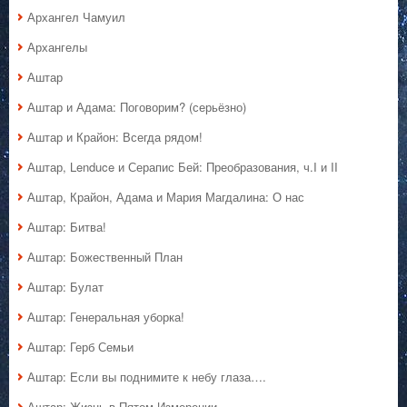
Архангел Чамуил
Архангелы
Аштар
Аштар и Адама: Поговорим? (серьёзно)
Аштар и Крайон: Всегда рядом!
Аштар, Lenduce и Серапис Бей: Преобразования, ч.I и II
Аштар, Крайон, Адама и Мария Магдалина: О нас
Аштар: Битва!
Аштар: Божественный План
Аштар: Булат
Аштар: Генеральная уборка!
Аштар: Герб Семьи
Аштар: Если вы поднимите к небу глаза….
Аштар: Жизнь в Пятом Измерении