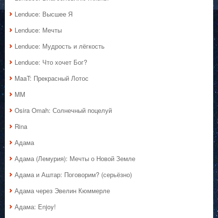
Lenduce: Высшее Я
Lenduce: Мечты
Lenduce: Мудрость и лёгкость
Lenduce: Что хочет Бог?
MaaT: Прекрасный Лотос
MM
Osira Omah: Солнечный поцелуй
Rina
Адама
Адама (Лемурия): Мечты о Новой Земле
Адама и Аштар: Поговорим? (серьёзно)
Адама через Эвелин Кюммерле
Адама: Enjoy!