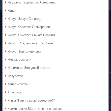
Из Дома. Творчество Светланы.
Изис
Иисус Иешуа Сананда
Иисус Христос: О смирении
Иисус Христос: Сынам Божиим
Иисус: Рождество в Шамбале
Иисус: Три Концепции
Иконы, святыни
ИннаАнна: Звёздный портал
Искусство
Кецалькоатль
Классика
Книга "Пир на краю вселенной"
Космические Маги: Ключ к счастью