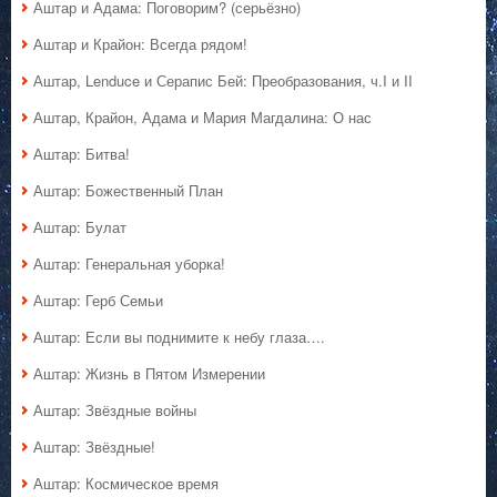
Аштар и Адама: Поговорим? (серьёзно)
Аштар и Крайон: Всегда рядом!
Аштар, Lenduce и Серапис Бей: Преобразования, ч.I и II
Аштар, Крайон, Адама и Мария Магдалина: О нас
Аштар: Битва!
Аштар: Божественный План
Аштар: Булат
Аштар: Генеральная уборка!
Аштар: Герб Семьи
Аштар: Если вы поднимите к небу глаза….
Аштар: Жизнь в Пятом Измерении
Аштар: Звёздные войны
Аштар: Звёздные!
Аштар: Космическое время