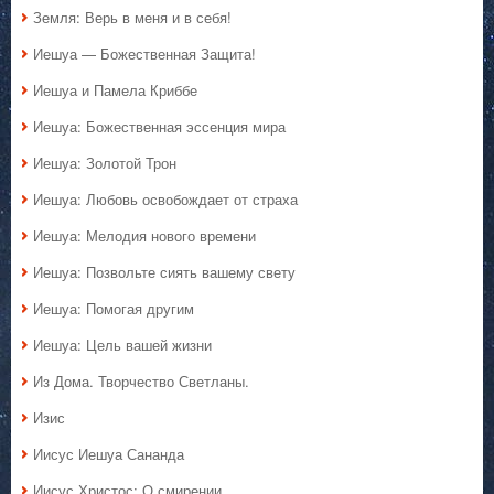
Земля: Верь в меня и в себя!
Иешуа — Божественная Защита!
Иешуа и Памела Криббе
Иешуа: Божественная эссенция мира
Иешуа: Золотой Трон
Иешуа: Любовь освобождает от страха
Иешуа: Мелодия нового времени
Иешуа: Позвольте сиять вашему свету
Иешуа: Помогая другим
Иешуа: Цель вашей жизни
Из Дома. Творчество Светланы.
Изис
Иисус Иешуа Сананда
Иисус Христос: О смирении