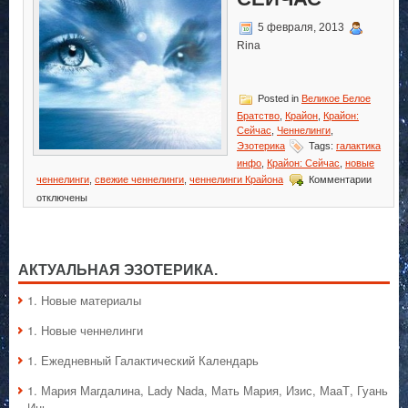
5 февраля, 2013
Rina
Posted in
Великое Белое
Братство
,
Крайон
,
Крайон:
Сейчас
,
Ченнелинги
,
Эзотерика
Tags:
галактика
инфо
,
Крайон: Сейчас
,
новые
к
ченнелинги
,
свежие ченнелинги
,
ченнелинги Крайона
Комментарии
записи
отключены
Крайон:
Сейчас
АКТУАЛЬНАЯ ЭЗОТЕРИКА.
1. Hовые материалы
1. Hовые ченнелинги
1. Ежедневный Галактический Календарь
1. Мария Магдалина, Lady Nada, Мать Мария, Изис, МааТ, Гуань
Инь