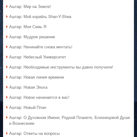
Аштар: Мир на Земле!
Аштар: Мой корабль Shan-Y-Shea
Аштар: Моя Семь Я
Аштар: Мудрое решение
Аштар: Начинайте снова мечтать!
Аштар: Небесный Университет
Аштар: Необходимые инструменты вы давно получили!
Аштар: Новая линия времени
Аштар: Новая Эпоха
Аштар: Новое начинается в вас!
Аштар: Новый План
Аштар: О Духовном Имени, Родной Планете, Близнецовой Душе
и Вознесении
Аштар: Ответы на вопросы