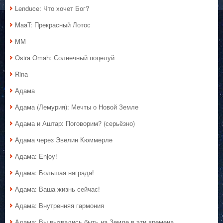
Lenduce: Что хочет Бог?
MaaT: Прекрасный Лотос
MM
Osira Omah: Солнечный поцелуй
Rina
Адама
Адама (Лемурия): Мечты о Новой Земле
Адама и Аштар: Поговорим? (серьёзно)
Адама через Эвелин Кюммерле
Адама: Enjoy!
Адама: Большая награда!
Адама: Ваша жизнь сейчас!
Адама: Внутренняя гармония
Адама: Вы вызвались быть на Земле в эти времена