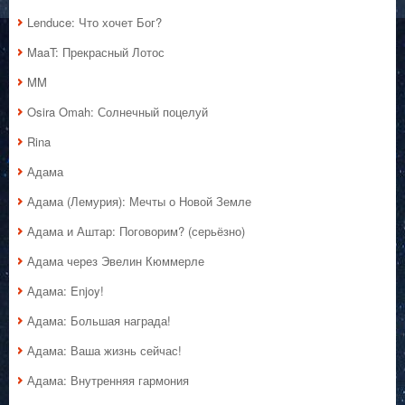
Lenduce: Что хочет Бог?
MaaT: Прекрасный Лотос
MM
Osira Omah: Солнечный поцелуй
Rina
Адама
Адама (Лемурия): Мечты о Новой Земле
Адама и Аштар: Поговорим? (серьёзно)
Адама через Эвелин Кюммерле
Адама: Enjoy!
Адама: Большая награда!
Адама: Ваша жизнь сейчас!
Адама: Внутренняя гармония