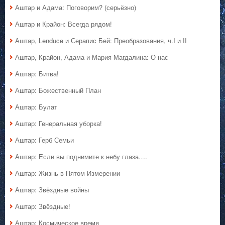
Аштар и Адама: Поговорим? (серьёзно)
Аштар и Крайон: Всегда рядом!
Аштар, Lenduce и Серапис Бей: Преобразования, ч.I и II
Аштар, Крайон, Адама и Мария Магдалина: О нас
Аштар: Битва!
Аштар: Божественный План
Аштар: Булат
Аштар: Генеральная уборка!
Аштар: Герб Семьи
Аштар: Если вы поднимите к небу глаза….
Аштар: Жизнь в Пятом Измерении
Аштар: Звёздные войны
Аштар: Звёздные!
Аштар: Космическое время