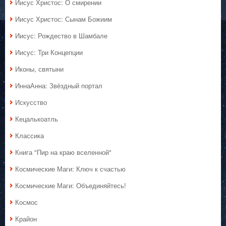
Иисус Христос: О смирении
Иисус Христос: Сынам Божиим
Иисус: Рождество в Шамбале
Иисус: Три Концепции
Иконы, святыни
ИннаАнна: Звёздный портал
Искусство
Кецалькоатль
Классика
Книга "Пир на краю вселенной"
Космические Маги: Ключ к счастью
Космические Маги: Объединяйтесь!
Космос
Крайон