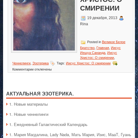
СМИРЕНИИ
19 декабря, 2013
Rina
Posted in
Великое Белое
Братство
,
Главная
,
Иисус
Иешуа Сананда
,
Иисус
Христос: О смирении
,
Ченнелинги
,
Эзотерика
Tags:
Иисус Христос: О смирении
к
Комментарии
отключены
записи
Иисус
Христос:
О
АКТУАЛЬНАЯ ЭЗОТЕРИКА.
смирении
1. Hовые материалы
1. Hовые ченнелинги
1. Ежедневный Галактический Календарь
1. Мария Магдалина, Lady Nada, Мать Мария, Изис, МааТ, Гуань