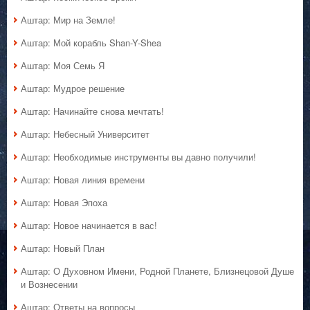
Аштар: Мир на Земле!
Аштар: Мой корабль Shan-Y-Shea
Аштар: Моя Семь Я
Аштар: Мудрое решение
Аштар: Начинайте снова мечтать!
Аштар: Небесный Университет
Аштар: Необходимые инструменты вы давно получили!
Аштар: Новая линия времени
Аштар: Новая Эпоха
Аштар: Новое начинается в вас!
Аштар: Новый План
Аштар: О Духовном Имени, Родной Планете, Близнецовой Душе
и Вознесении
Аштар: Ответы на вопросы