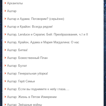
Архангелы
Аштар
Аштар и Адама: Поговорим? (серьёзно)
Аштар и Крайон: Всегда рядом!
Аштар, Lenduce и Серапис Бей: Преобразования, ч.I и II
Аштар, Крайон, Адама и Мария Магдалина: О нас
Аштар: Битва!
Аштар: Божественный План
Аштар: Булат
Аштар: Генеральная уборка!
Аштар: Герб Семьи
Аштар: Если вы поднимите к небу глаза….
Аштар: Жизнь в Пятом Измерении
Аштар: Звёздные войны