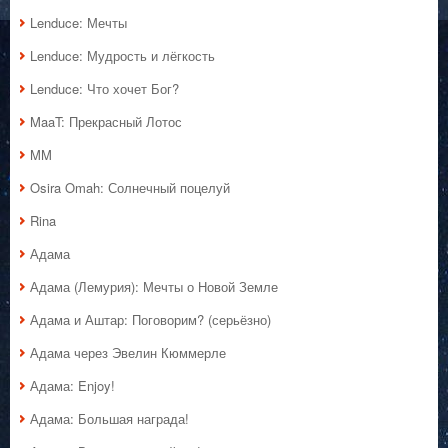
Lenduce: Мечты
Lenduce: Мудрость и лёгкость
Lenduce: Что хочет Бог?
MaaT: Прекрасный Лотос
MM
Osira Omah: Солнечный поцелуй
Rina
Адама
Адама (Лемурия): Мечты о Новой Земле
Адама и Аштар: Поговорим? (серьёзно)
Адама через Эвелин Кюммерле
Адама: Enjoy!
Адама: Большая награда!