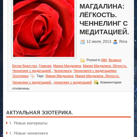
МАГДАЛИНА:
ЛЁГКОСТЬ.
ЧЕННЕЛИНГ С
МЕДИТАЦИЕЙ.
12 июля, 2013
Rina
Posted in
MM
,
Великое
Белое Братство
,
Главная
,
Мария Магдалина
,
Мария Магдалина: Лёгкость.
Ченнелинг с медитацией.
,
Ченнелинги
,
Ченнелинги с медитациями
,
Эзотерика
Tags:
Мария Магдалина
,
Мария Магдалина: Лёгкость.
к
Ченнелинг с медитацией.
,
ченнелинг с медитацией
Комментарии
записи
отключены
Мария
Магдалин
Лёгкость.
Ченнелин
с
АКТУАЛЬНАЯ ЭЗОТЕРИКА.
медитаци
1. Hовые материалы
1. Hовые ченнелинги