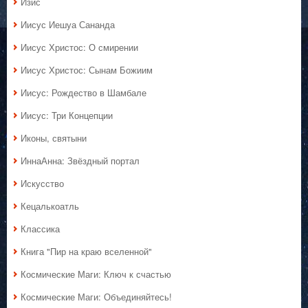
Изис
Иисус Иешуа Сананда
Иисус Христос: О смирении
Иисус Христос: Сынам Божиим
Иисус: Рождество в Шамбале
Иисус: Три Концепции
Иконы, святыни
ИннаАнна: Звёздный портал
Искусство
Кецалькоатль
Классика
Книга "Пир на краю вселенной"
Космические Маги: Ключ к счастью
Космические Маги: Объединяйтесь!