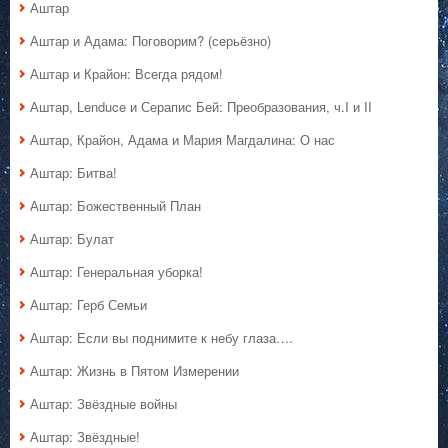
Аштар
Аштар и Адама: Поговорим? (серьёзно)
Аштар и Крайон: Всегда рядом!
Аштар, Lenduce и Серапис Бей: Преобразования, ч.I и II
Аштар, Крайон, Адама и Мария Магдалина: О нас
Аштар: Битва!
Аштар: Божественный План
Аштар: Булат
Аштар: Генеральная уборка!
Аштар: Герб Семьи
Аштар: Если вы поднимите к небу глаза….
Аштар: Жизнь в Пятом Измерении
Аштар: Звёздные войны
Аштар: Звёздные!