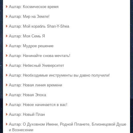
Аштар: Космическое время
Аштар: Мир на Земле!
Аштар: Мой корабль Shan-Y-Shea
Аштар: Моя Семь Я
Аштар: Мудрое решение
Аштар: Начинайте снова мечтать!
Аштар: Небесный Университет
Аштар: Необходимые инструменты вы давно получили!
Аштар: Новая линия времени
Аштар: Новая Эпоха
Аштар: Новое начинается в вас!
Аштар: Новый План
Аштар: О Духовном Имени, Родной Планете, Близнецовой Душе
и Вознесении