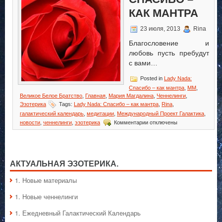
КАК МАНТРА
23 июля, 2013
Rina
Благословение и
любовь пусть пребудут
с вами…
Posted in
Lady Nada:
Спасибо – как мантра
,
MM
,
Великое Белое Братство
,
Главная
,
Мария Магдалина
,
Ченнелинги
,
Эзотерика
Tags:
Lady Nada: Спасибо – как мантра
,
Rina
,
галактический календарь
,
медитации
,
Международный Проект Галактика
,
к
новости
,
ченнелинги
,
эзотерика
Комментарии
отключены
записи
Lady
Nada:
Спасибо
–
АКТУАЛЬНАЯ ЭЗОТЕРИКА.
как
мантра
1. Hовые материалы
1. Hовые ченнелинги
1. Ежедневный Галактический Календарь