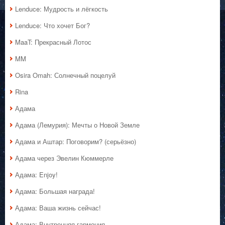
Lenduce: Мудрость и лёгкость
Lenduce: Что хочет Бог?
MaaT: Прекрасный Лотос
MM
Osira Omah: Солнечный поцелуй
Rina
Адама
Адама (Лемурия): Мечты о Новой Земле
Адама и Аштар: Поговорим? (серьёзно)
Адама через Эвелин Кюммерле
Адама: Enjoy!
Адама: Большая награда!
Адама: Ваша жизнь сейчас!
Адама: Внутренняя гармония