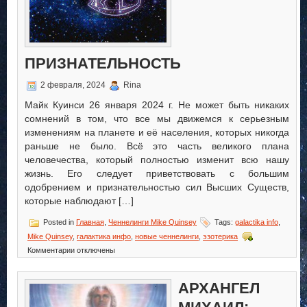
ПРИЗНАТЕЛЬНОСТЬ
2 февраля, 2024
Rina
Майк Куинси 26 января 2024 г. Не может быть никаких
сомнений в том, что все мы движемся к серьезным
изменениям на планете и её населения, которых никогда
раньше не было. Всё это часть великого плана
человечества, который полностью изменит всю нашу
жизнь. Его следует приветствовать с большим
одобрением и признательностью сил Высших Существ,
которые наблюдают […]
Posted in
Главная
,
Ченнелинги Mike Quinsey
Tags:
galactika info
,
Mike Quinsey
,
галактика инфо
,
новые ченнелинги
,
эзотерика
к
Комментарии
отключены
записи
Признательность
АРХАНГЕЛ