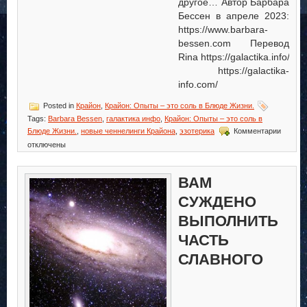
другое… Автор Барбара
Бессен в апреле 2023:
https://www.barbara-
bessen.com Перевод
Rina https://galactika.info/
https://galactika-
info.com/
Posted in
Крайон
,
Крайон: Опыты – это соль в Блюде Жизни.
Tags:
Barbara Bessen
,
галактика инфо
,
Крайон: Опыты – это соль в
к
Блюде Жизни.
,
новые ченнелинги Крайона
,
эзотерика
Комментарии
записи
отключены
Крайон:
Опыты
–
ВАМ
это
соль
СУЖДЕНО
в
ВЫПОЛНИТЬ
Блюде
Жизни.
ЧАСТЬ
СЛАВНОГО