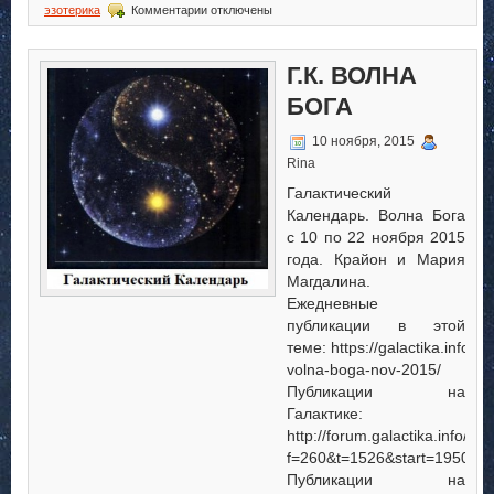
к
эзотерика
Комментарии
отключены
записи
ГК.
Волна
Г.К. ВОЛНА
Орла
БОГА
10 ноября, 2015
Rina
Галактический
Календарь. Волна Бога
с 10 по 22 ноября 2015
года. Крайон и Мария
Магдалина.
Ежедневные
публикации в этой
теме: https://galactika.info/gk
volna-boga-nov-2015/
Публикации на
Галактике:
http://forum.galactika.info/vi
f=260&t=1526&start=1950
Публикации на