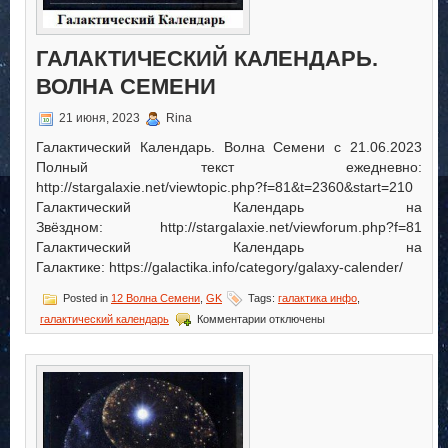
ГАЛАКТИЧЕСКИЙ КАЛЕНДАРЬ.
ВОЛНА СЕМЕНИ
21 июня, 2023
Rina
Галактический Календарь. Волна Семени с 21.06.2023
Полный текст ежедневно:
http://stargalaxie.net/viewtopic.php?f=81&t=2360&start=210
Галактический Календарь на
Звёздном: http://stargalaxie.net/viewforum.php?f=81
Галактический Календарь на
Галактике: https://galactika.info/category/galaxy-calender/
Posted in
12 Волна Семени
,
GK
Tags:
галактика инфо
,
к
галактический календарь
Комментарии
отключены
записи
Галактический
Календарь.
Волна
Семени