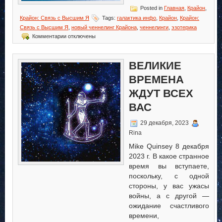
Posted in
Главная
,
Крайон
,
Крайон: Связь с Высшим Я
Tags:
галактика инфо
,
Крайон
,
Крайон:
Связь с Высшим Я
,
новый ченнелинг Крайона
,
ченнелинги
,
эзотерика
к
Комментарии
отключены
записи
Крайон:
Связь
ВЕЛИКИЕ
с
Высшим
ВРЕМЕНА
Я
ЖДУТ ВСЕХ
ВАС
29 декабря, 2023
Rina
Mike Quinsey 8 декабря
2023 г. В какое странное
время вы вступаете,
поскольку, с одной
стороны, у вас ужасы
войны, а с другой —
ожидание счастливого
времени,