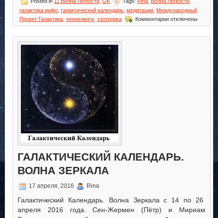
Posted in
11 Волна Лёгкости
,
GK
Tags:
Rina
,
Волна Лёгкости
,
галактика инфо
,
галактический календарь
,
медитации
,
Международный
к
Проект Галактика
,
ченнелинги
,
эзотерика
Комментарии
отключены
записи
Галактический
Календарь.
Волна
Лёгкости
ГАЛАКТИЧЕСКИЙ КАЛЕНДАРЬ.
ВОЛНА ЗЕРКАЛА
17 апреля, 2016
Rina
Галактический Календарь. Волна Зеркала с 14 по 26
апреля 2016 года. Сен-Жермен (Пётр) и Мириам