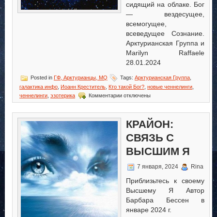
сидящий на облаке. Бог
— вездесущее,
всемогущее,
всеведущее Сознание.
Арктурианская Группа и
Marilyn Raffaele
28.01.2024
Posted in
ГФ, Арктурианцы, MQ
Tags:
Арктурианская Группа
,
галактика инфо
,
Иоанн Креститель
,
Кто такой Бог?
,
новые ченнелинги
,
к
ченнелинги
,
эзотерика
Комментарии
отключены
записи
Иоанн
Креститель:
КРАЙОН:
Кто
такой
СВЯЗЬ С
Бог?
ВЫСШИМ Я
7 января, 2024
Rina
Приблизьтесь к своему
Высшему Я Автор
Барбара Бессен в
январе 2024 г.