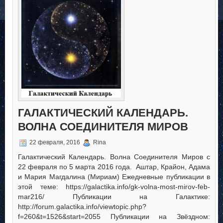
Волна
Шторма
ГАЛАКТИЧЕСКИЙ КАЛЕНДАРЬ.
ВОЛНА СОЕДИНИТЕЛЯ МИРОВ
22 февраля, 2016
Rina
Галактический Календарь. Волна Соединителя Миров с
22 февраля по 5 марта 2016 года. Аштар, Крайон, Адама
и Мария Магдалина (Мириам) Ежедневные публикации в
этой теме: https://galactika.info/gk-volna-most-mirov-feb-
mar216/ Публикации на Галактике:
http://forum.galactika.info/viewtopic.php?
f=260&t=1526&start=2055 Публикации на Звёздном: