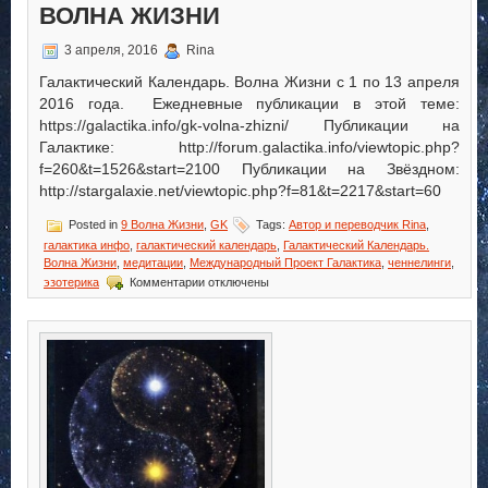
ВОЛНА ЖИЗНИ
3 апреля, 2016
Rina
Галактический Календарь. Волна Жизни с 1 по 13 апреля
2016 года. Ежедневные публикации в этой теме:
https://galactika.info/gk-volna-zhizni/ Публикации на
Галактике: http://forum.galactika.info/viewtopic.php?
f=260&t=1526&start=2100 Публикации на Звёздном:
http://stargalaxie.net/viewtopic.php?f=81&t=2217&start=60
Posted in
9 Волна Жизни
,
GK
Tags:
Автор и переводчик Rina
,
галактика инфо
,
галактический календарь
,
Галактический Календарь.
Волна Жизни
,
медитации
,
Международный Проект Галактика
,
ченнелинги
,
к
эзотерика
Комментарии
отключены
записи
Галактический
Календарь.
Волна
Жизни