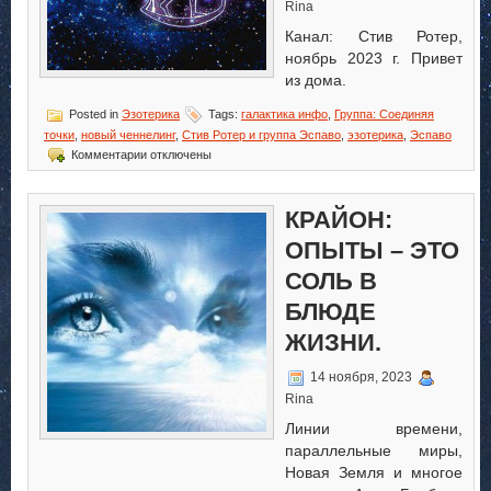
Rina
Канал: Стив Ротер,
ноябрь 2023 г. Привет
из дома.
Posted in
Эзотерика
Tags:
галактика инфо
,
Группа: Соединяя
точки
,
новый ченнелинг
,
Стив Ротер и группа Эспаво
,
эзотерика
,
Эспаво
к
Комментарии
отключены
записи
Эспаво.
Группа:
КРАЙОН:
Соединяя
точки
ОПЫТЫ – ЭТО
СОЛЬ В
БЛЮДЕ
ЖИЗНИ.
14 ноября, 2023
Rina
Линии времени,
параллельные миры,
Новая Земля и многое