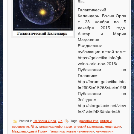
Rina
Галактический
Календарь. Волна Орла
с 23 ноября по 5
декабря 2015 года.
Аштар и Мария
Магдалина.
Ежедневные
публикации в этой теме:
https://galactika.info/gk-
volna-orla-nov-2015/
Публикации на
Галактике:
http://forum.galactika.info/vi
f=260&t=1526&start=1965
Публикации на
Звёздном:
http://stargalaxie.net/viewtop
f=81&t=2483&start=45
Posted in
19 Волна Орла
,
GK
Tags:
galactika info
,
Автор и
переводчик Rina
,
галактика инфо
,
галактический календарь
,
медитации
,
Международный Проект Галактика
,
новые ченнелинги
,
ченнелинги
,