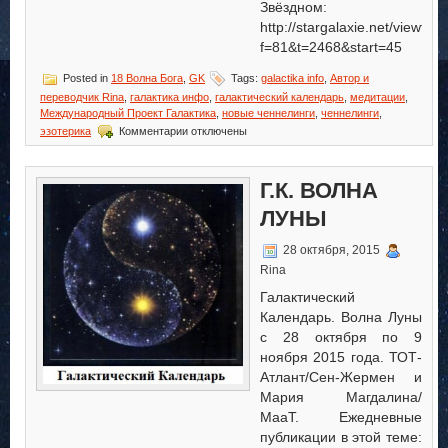
Звёздном:
http://stargalaxie.net/viewtop
f=81&t=2468&start=45
Posted in
18 Волна Бога
,
GK
Tags:
galactika info
,
Автор и
переводчик Rina
,
галактика инфо
,
галактический календарь
,
медитации
,
Международный Проект Галактика
,
новые ченнелинги
,
ченнелинги
,
к
эзотерика
Комментарии
отключены
записи
Г.К.
Волна
Г.К. ВОЛНА
Бога
ЛУНЫ
28 октября, 2015
Rina
Галактический
Календарь. Волна Луны
с 28 октября по 9
ноября 2015 года. ТОТ-
Атлант/Сен-Жермен и
Мария Магдалина/
МааТ. Ежедневные
публикации в этой теме: