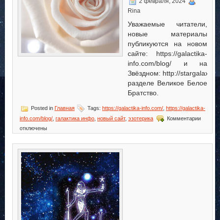
2 февраля, 2024
Rina
Уважаемые читатели,
новые материалы
публикуются на новом
сайте: https://galactika-
info.com/blog/ и на
Звёздном: http://stargalaxie.n
разделе Великое Белое
Братство.
Posted in
Главная
Tags:
https://galactika-info.com/
,
https://galactika-
к
info.com/blog/
,
галактика инфо
,
новый сайт
,
эзотерика
Комментарии
записи
отключены
Новый
сайт
galactik
info.co