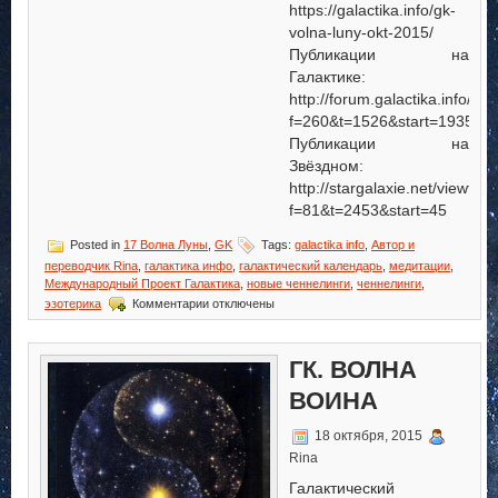
https://galactika.info/gk-
volna-luny-okt-2015/
Публикации на
Галактике:
http://forum.galactika.info/vi
f=260&t=1526&start=1935
Публикации на
Звёздном:
http://stargalaxie.net/viewtop
f=81&t=2453&start=45
Posted in
17 Волна Луны
,
GK
Tags:
galactika info
,
Автор и
переводчик Rina
,
галактика инфо
,
галактический календарь
,
медитации
,
Международный Проект Галактика
,
новые ченнелинги
,
ченнелинги
,
к
эзотерика
Комментарии
отключены
записи
Г.К.
Волна
ГК. ВОЛНА
Луны
ВОИНА
18 октября, 2015
Rina
Галактический