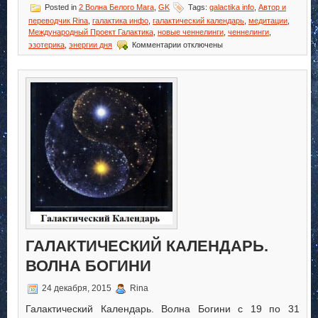
Posted in
2 Волна Белого Мага
,
GK
Tags:
galactika info
,
Автор и
переводчик Rina
,
галактика инфо
,
галактический календарь
,
медитации
,
Международный Проект Галактика
,
новые ченнелинги
,
ченнелинги
,
к
эзотерика
,
энергии дня
Комментарии
отключены
записи
Галактический
Календарь.
Волна
Мага
ГАЛАКТИЧЕСКИЙ КАЛЕНДАРЬ.
ВОЛНА БОГИНИ
24 декабря, 2015
Rina
Галактический Календарь. Волна Богини с 19 по 31