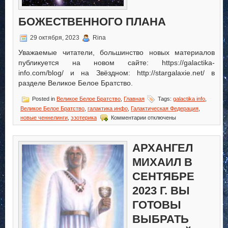
БОЖЕСТВЕННОГО ПЛАНА
29 октября, 2023
Rina
Уважаемые читатели, большинство новых материалов
публикуется на новом сайте: https://galactika-
info.com/blog/ и на Звёздном: http://stargalaxie.net/ в
разделе Великое Белое Братство.
Posted in
Великое Белое Братство
,
Главная
Tags:
galactika info
,
Великое Белое Братство
,
галактика инфо
,
Галактическая Федерация
,
к
новые ченнелинги
,
эзотерика
Комментарии
отключены
записи
Вам
суждено
АРХАНГЕЛ
выполнить
часть
МИХАИЛ В
славного
СЕНТЯБРЕ
Божественного
Плана
2023 Г. ВЫ
ГОТОВЫ
ВЫБРАТЬ