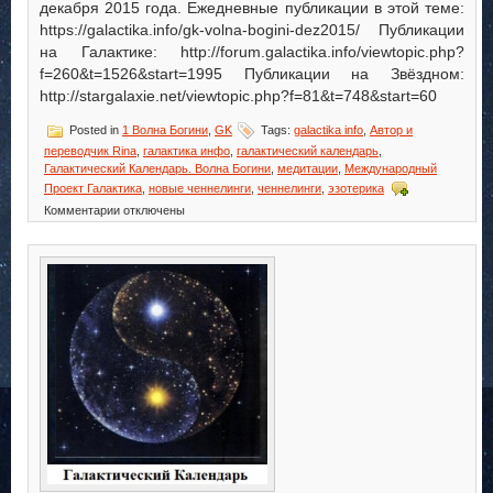
декабря 2015 года. Ежедневные публикации в этой теме:
https://galactika.info/gk-volna-bogini-dez2015/ Публикации
на Галактике: http://forum.galactika.info/viewtopic.php?
f=260&t=1526&start=1995 Публикации на Звёздном:
http://stargalaxie.net/viewtopic.php?f=81&t=748&start=60
Posted in
1 Волна Богини
,
GK
Tags:
galactika info
,
Автор и
переводчик Rina
,
галактика инфо
,
галактический календарь
,
Галактический Календарь. Волна Богини
,
медитации
,
Международный
Проект Галактика
,
новые ченнелинги
,
ченнелинги
,
эзотерика
к
Комментарии
отключены
записи
Галактический
Календарь.
Волна
Богини