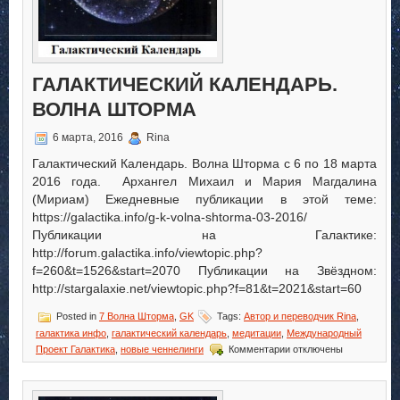
ГАЛАКТИЧЕСКИЙ КАЛЕНДАРЬ.
ВОЛНА ШТОРМА
6 марта, 2016
Rina
Галактический Календарь. Волна Шторма с 6 по 18 марта
2016 года. Архангел Михаил и Мария Магдалина
(Мириам) Ежедневные публикации в этой теме:
https://galactika.info/g-k-volna-shtorma-03-2016/
Публикации на Галактике:
http://forum.galactika.info/viewtopic.php?
f=260&t=1526&start=2070 Публикации на Звёздном:
http://stargalaxie.net/viewtopic.php?f=81&t=2021&start=60
Posted in
7 Волна Шторма
,
GK
Tags:
Автор и переводчик Rina
,
галактика инфо
,
галактический календарь
,
медитации
,
Международный
к
Проект Галактика
,
новые ченнелинги
Комментарии
отключены
записи
Галактический
Календарь.