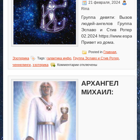
21 февраля, 2024
Rina
Группа девяти: Вызов
людей-ангелов Группа
Эспаво и Стив Ротер
02.2024 https://www.espavo.o
Привет из дома.
Posted in
Главная
,
Эзотерика
Tags:
галактика инфо
,
Группа Эспаво и Стив Ротер
,
к
ченнелинги
,
эзотерика
Комментарии
отключены
записи
В
Зеркале
АРХАНГЕЛ
Дома
МИХАИЛ: