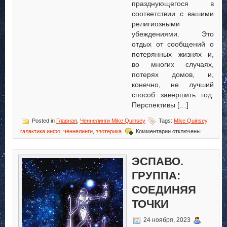
празднующегося в
соответствии с вашими
религиозными
убеждениями. Это
отдых от сообщений о
потерянных жизнях и,
во многих случаях,
потерях домов, и,
конечно, не лучший
способ завершить год.
Перспективы […]
Posted in
Главная
,
Ченнелинги Mike Quinsey
Tags:
Mike Quinsey
,
к
галактика инфо
,
ченнелинги
,
эзотерика
Комментарии
отключены
записи
Великие
времена
ЭСПАВО.
ждут
всех
ГРУППА:
вас
СОЕДИНЯЯ
ТОЧКИ
24 ноября, 2023