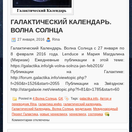
ГАЛАКТИЧЕСКИЙ КАЛЕНДАРЬ.
ВОЛНА СОЛНЦА
27 января, 2016
Rina
Галактический Календарь. Волна Солнца с 27 января по
8 февраля 2016 года. Lenduce и Мария Магдалина
(Мириам) Ежедневные публикации в этой теме:
https://galactika.info/gk-volna-solnza-jan-feb2016/
Публикации на Галактике:
http://forum.galactika.info/viewtopic.php?
f=260&t=1526&start=2055 Публикации на Звёздном:
http://stargalaxie.net/viewtopic.php?f=81&t=1785&start=60
Posted in
4 Волна Солнца
,
GK
Tags:
galactika info
,
Автор и
переводчик Rina
,
галактика инфо
,
галактический календарь
,
Галактический Календарь. Волна Солнца
,
медитации
,
Международный
Проект Галактика
,
новые ченнелинги
,
ченнелинги
,
эзотерика
к
Комментарии
отключены
записи
Галактический