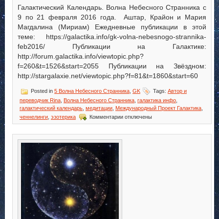
Галактический Календарь. Волна Небесного Странника с
9 по 21 февраля 2016 года. Аштар, Крайон и Мария
Магдалина (Мириам) Ежедневные публикации в этой
теме: https://galactika.info/gk-volna-nebesnogo-strannika-
feb2016/ Публикации на Галактике:
http://forum.galactika.info/viewtopic.php?
f=260&t=1526&start=2055 Публикации на Звёздном:
http://stargalaxie.net/viewtopic.php?f=81&t=1860&start=60
Posted in
5 Волна Небесного Странника
,
GK
Tags:
Автор и
переводчик Rina
,
Волна Небесного Странника
,
галактика инфо
,
галактический календарь
,
медитации
,
Международный Проект Галактика
,
к
ченнелинги
,
эзотерика
Комментарии
отключены
записи
Галактический
Календарь.
Волна
Небесного
Странника