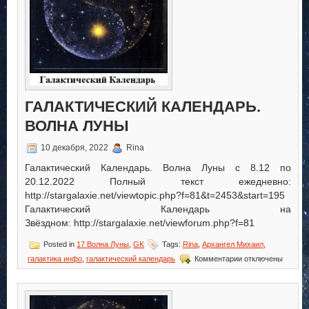
ГАЛАКТИЧЕСКИЙ КАЛЕНДАРЬ.
ВОЛНА ЛУНЫ
10 декабря, 2022
Rina
Галактический Календарь. Волна Луны с 8.12 по
20.12.2022 Полный текст ежедневно:
http://stargalaxie.net/viewtopic.php?f=81&t=2453&start=195
Галактический Календарь на
Звёздном: http://stargalaxie.net/viewforum.php?f=81
Posted in
17 Волна Луны
,
GK
Tags:
Rina
,
Архангел Михаил
,
к
галактика инфо
,
галактический календарь
Комментарии
отключены
записи
Галактический
Календарь.
Волна