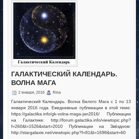
Календарь.
Волна
Солнца
ГАЛАКТИЧЕСКИЙ КАЛЕНДАРЬ.
ВОЛНА МАГА
2 января, 2016
Rina
Галактический Календарь. Волна Белого Мага с 1 по 13
января 2016 года. Ежедневные публикации в этой теме:
https://galactika.info/gk-volna-maga-jan2016/ Публикации
на Галактике: http://forum.galactika.info/viewtopic.php?
f=260&t=1526&start=2010 Публикации на Звёздном:
http://stargalaxie.net/viewtopic.php?f=81&t=1698&start=60