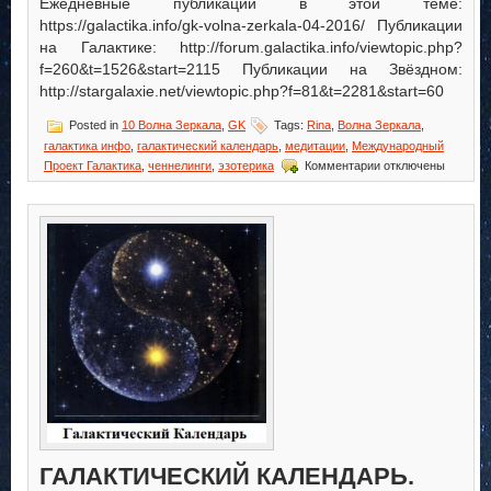
Ежедневные публикации в этой теме:
https://galactika.info/gk-volna-zerkala-04-2016/ Публикации
на Галактике: http://forum.galactika.info/viewtopic.php?
f=260&t=1526&start=2115 Публикации на Звёздном:
http://stargalaxie.net/viewtopic.php?f=81&t=2281&start=60
Posted in
10 Волна Зеркала
,
GK
Tags:
Rina
,
Волна Зеркала
,
галактика инфо
,
галактический календарь
,
медитации
,
Международный
к
Проект Галактика
,
ченнелинги
,
эзотерика
Комментарии
отключены
записи
Галактический
Календарь.
Волна
Зеркала
ГАЛАКТИЧЕСКИЙ КАЛЕНДАРЬ.