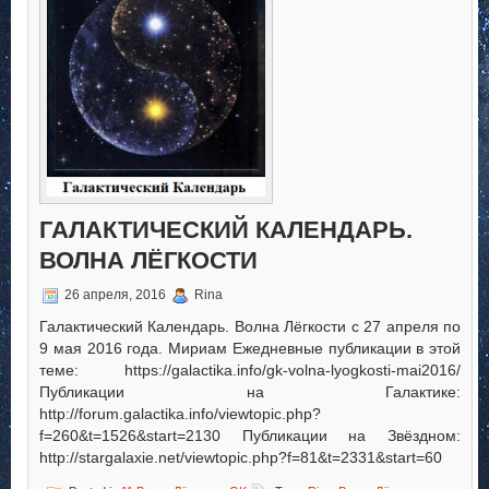
Луны
ГАЛАКТИЧЕСКИЙ КАЛЕНДАРЬ.
ВОЛНА ЛЁГКОСТИ
26 апреля, 2016
Rina
Галактический Календарь. Волна Лёгкости с 27 апреля по
9 мая 2016 года. Мириам Ежедневные публикации в этой
теме: https://galactika.info/gk-volna-lyogkosti-mai2016/
Публикации на Галактике:
http://forum.galactika.info/viewtopic.php?
f=260&t=1526&start=2130 Публикации на Звёздном:
http://stargalaxie.net/viewtopic.php?f=81&t=2331&start=60