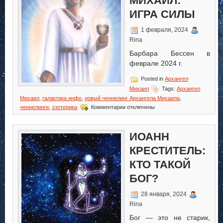
МИХАИЛ:
ИГРА СИЛЫ
1 февраля, 2024
Rina
Барбара Бессен в
феврале 2024 г.
Posted in
Архангел
Михаил
Tags:
Архангел
Михаил
,
галактика инфо
,
новый ченнелинг Архангела Михаила
,
к
ченнелинги
,
эзотерика
Комментарии
отключены
записи
Архангел
Михаил:
ИОАНН
Игра
Силы
КРЕСТИТЕЛЬ:
КТО ТАКОЙ
БОГ?
28 января, 2024
Rina
Бог — это не старик,