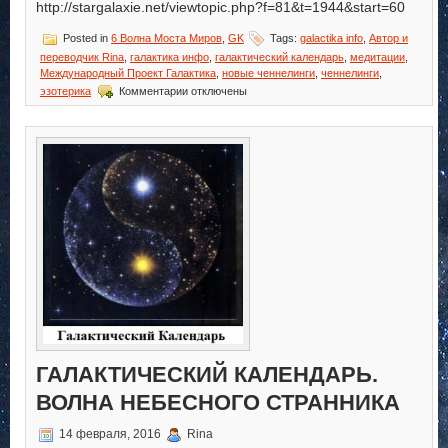
http://stargalaxie.net/viewtopic.php?f=81&t=1944&start=60
Posted in
6 Волна Моста Миров
,
GK
Tags:
galactika info
,
Автор и
переводчик Rina
,
галактика инфо
,
галактический календарь
,
медитации
,
Международный Проект Галактика
,
новые ченнелинги
,
ченнелинги
,
к
эзотерика
Комментарии
отключены
записи
Галактический
Календарь.
Волна
Соединителя
Миров
ГАЛАКТИЧЕСКИЙ КАЛЕНДАРЬ.
ВОЛНА НЕБЕСНОГО СТРАННИКА
14 февраля, 2016
Rina