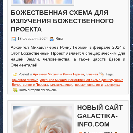
БОЖЕСТВЕННАЯ СХЕМА ДЛЯ
ИЗЛУЧЕНИЯ БОЖЕСТВЕННОГО
ПРОЕКТА
18 февраля, 2024
Rina
Архангел Михаил через Ронну Герман в феврале 2024 г.
Этот Божественный Проект является специфическим для
нашей Земли, человечества, а также царств Дэвов и
Элементалей.
Posted in
Архангел Михаил и Ронна Герман
,
Главная
Tags:
Архангел Михаил
,
Архангел Михаил: Божественная схема для излучения
Божественного Проекта
,
галактика инфо
,
новые ченнелинги
,
эзотерика
к
Комментарии
отключены
записи
Архангел
Михаил:
НОВЫЙ САЙТ
Божественная
схема
GALACTIKA-
для
излучения
INFO.COM
Божественного
Проекта