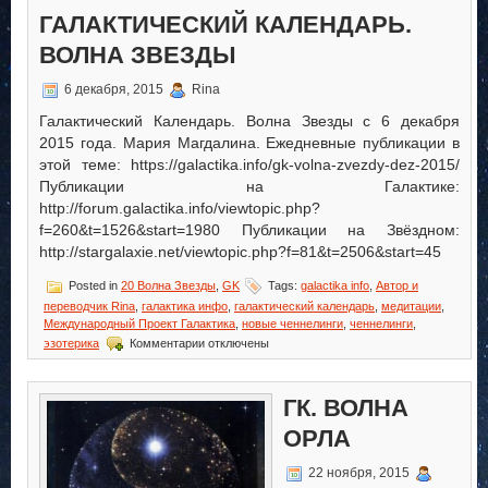
ГАЛАКТИЧЕСКИЙ КАЛЕНДАРЬ.
ВОЛНА ЗВЕЗДЫ
6 декабря, 2015
Rina
Галактический Календарь. Волна Звезды с 6 декабря
2015 года. Мария Магдалина. Ежедневные публикации в
этой теме: https://galactika.info/gk-volna-zvezdy-dez-2015/
Публикации на Галактике:
http://forum.galactika.info/viewtopic.php?
f=260&t=1526&start=1980 Публикации на Звёздном:
http://stargalaxie.net/viewtopic.php?f=81&t=2506&start=45
Posted in
20 Волна Звезды
,
GK
Tags:
galactika info
,
Автор и
переводчик Rina
,
галактика инфо
,
галактический календарь
,
медитации
,
Международный Проект Галактика
,
новые ченнелинги
,
ченнелинги
,
к
эзотерика
Комментарии
отключены
записи
Галактический
Календарь.
ГК. ВОЛНА
Волна
Звезды
ОРЛА
22 ноября, 2015