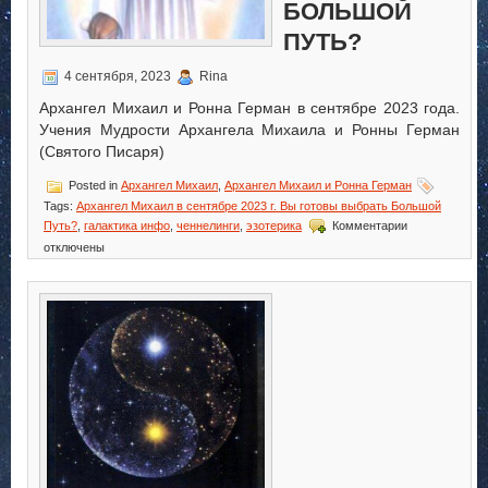
БОЛЬШОЙ
ПУТЬ?
4 сентября, 2023
Rina
Архангел Михаил и Ронна Герман в сентябре 2023 года.
Учения Мудрости Архангела Михаила и Ронны Герман
(Святого Писаря)
Posted in
Архангел Михаил
,
Архангел Михаил и Ронна Герман
Tags:
Архангел Михаил в сентябре 2023 г. Вы готовы выбрать Большой
к
Путь?
,
галактика инфо
,
ченнелинги
,
эзотерика
Комментарии
записи
отключены
Архангел
Михаил
в
сентябре
2023
г.
Вы
готовы
выбрать
Большой
Путь?