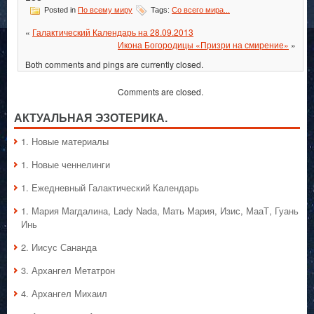
Posted in
По всему миру
Tags:
Со всего мира...
«
Галактический Календарь на 28.09.2013
Икона Богородицы «Призри на смирение»
»
Both comments and pings are currently closed.
Comments are closed.
АКТУАЛЬНАЯ ЭЗОТЕРИКА.
1. Hовые материалы
1. Hовые ченнелинги
1. Ежедневный Галактический Календарь
1. Мария Магдалина, Lady Nada, Мать Мария, Изис, МааТ, Гуань
Инь
2. Иисус Сананда
3. Архангел Метатрон
4. Архангел Михаил