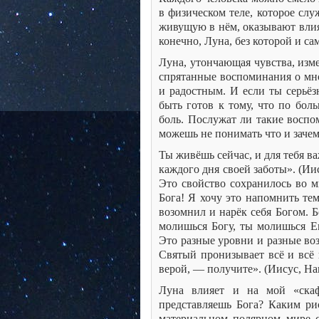
в физическом теле, которое слу
живущую в нём, оказывают влия
конечно, Луна, без которой и са
Луна, утончающая чувства, изме
спрятанные воспоминания о мно
и радостным. И если ты серьёз
быть готов к тому, что по бол
боль. Послужат ли такие воспо
можешь не понимать что и зачем
Ты живёшь сейчас, и для тебя в
каждого дня своей заботы». (И
Это свойство сохранилось во м
Бога! Я хочу это напомнить те
возомнил и нарёк себя Богом. 
молишься Богу, ты молишься Ем
Это разные уровни и разные воз
Святый пронизывает всё и всё 
верой, — получите». (Иисус, Н
Луна влияет и на мой «скаф
представляешь Бога? Каким ри
материальном полярном мире с