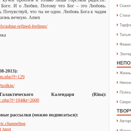
Сказо
 Боге. И о Любви. Потому что Бог – это Любовь.
. Почувствуй, что ты не один. Любовь Бога к чадам
Стихи
 жизнь вечную. Amen
Тарфо
nfo/ashtar-refined-feelings/
Татья
ика
Феано
Эзоте
НЕПО
8-2013):
Жизнь
rum.php?f=129
Непоз
/tzolkin/
Психо
актического Календаря (Rina):
opic.php?f=104&t=2600
Сверх
ТВОР
вые рассылки (можно подписаться):
Автор
eric.channeling
1.html
Искус