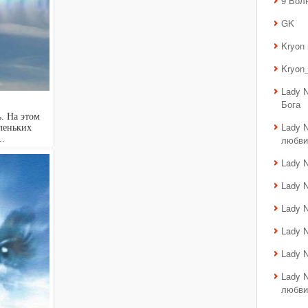
9 Вол
GK
Kryon
Kryon_
Lady 
Бога
. На этом
Lady 
леньких
..
любви
Lady 
Lady 
Lady 
Lady 
Lady 
Lady 
любви