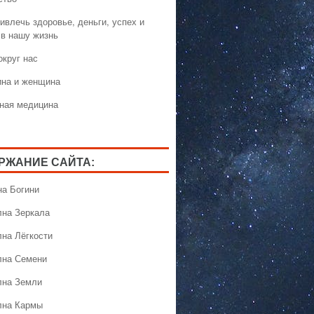
ивлечь здоровье, деньги, успех и
 в нашу жизнь
округ нас
на и женщина
ная медицина
РЖАНИЕ САЙТА:
на Богини
лна Зеркала
лна Лёгкости
лна Семени
лна Земли
лна Кармы