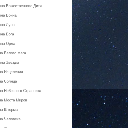
лна Божественного Дитя
лна Воина
лна Луны
лна Бога
лна Орла
на Белого Мага
лна Звезды
на Исцеления
на Солнца
на Небесного Странника
на Моста Миров
на Шторма
на Человека