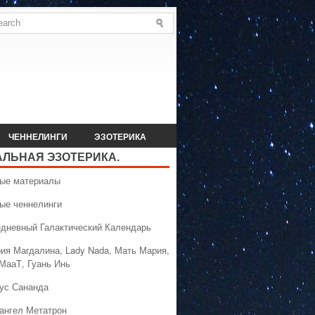
ЧЕННЕЛИНГИ
ЭЗОТЕРИКА
АЛЬНАЯ ЭЗОТЕРИКА.
вые материалы
вые ченнелинги
едневный Галактический Календарь
рия Магдалина, Lady Nada, Мать Мария,
 МааТ, Гуань Инь
сус Сананда
хангел Метатрон