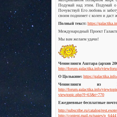
Подумай над этим. Подумай о
Почувствуй Его любовь и заботу
своим поднимет с колен и даст
Полный текст:
https://galactika.i
Международный Проект Галакт
Мы вам желаем удачи!
Ченнелинги Аштара (архив 200
http://forum.galactika.info/viewfo
О Цолькине:
https://galactika.info
Ченнелинги из Гал
http://forum.galactika.info/viewt
viewtopic.php?f=63&t=770
Ежедневные бесплатные почто
http://subscribe.ru/catalog/rest.esot
http://content.mail.ru/pages/p_6444