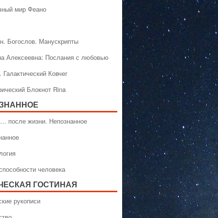
чный мир Феано
н. Богослов. Манускрипты
на Алексеевна: Послания с любовью
. Галактический Ковчег
рический Блокнот Rina
ЗНАННОЕ
… после жизни. Непознанное
нанное
логия
способности человека
ЧЕСКАЯ ГОСТИНАЯ
ские рукописи
ство