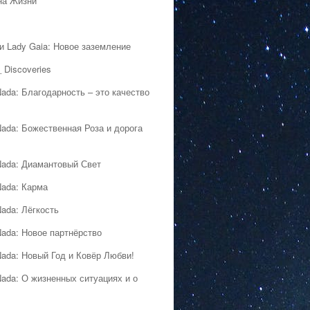
на Жизни
 и Lady Gaia: Новое заземление
 Discoveries
Nada: Благодарность – это качество
Nada: Божественная Роза и дорога
Nada: Диамантовый Свет
Nada: Карма
Nada: Лёгкость
Nada: Новое партнёрство
Nada: Новый Год и Ковёр Любви!
Nada: О жизненных ситуациях и о