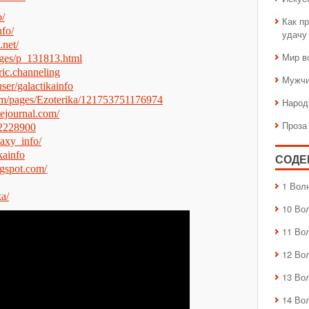
o/
Как пр
nfo/
удачу
.net/
Мир в
pages/p_131813.html
eric.channeling
Мужчи
er/galactikainfo
om/pages/Ezoterika/121753751176974
Народ
ivejournal.com/
Проза
42228900
laxy_info/
ikainfo
СОДЕ
ogspot.com/
1 Вол
ka/
10 Во
11 Во
12 Во
13 Во
14 Во