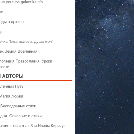
на youtube galactikainfo
ти
оды в архиве
ер
енка "Благослови, душа моя"
ек Земля Вселенная
лопедия Православия. Уроки
ности
 АВТОРЫ
 Млечный Путь
 Магия любви
 Бесподобные стихи
дня. Описание и стихи.
ьские стихи о любви Ирины Киричук