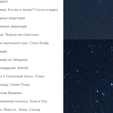
ариус
мир: Кто мы и зачем? Статьи и видео.
рные медитации
евные медитации
ма: Творчество Светланы
ек маленького рая. Стихи Scady
ации
ации на Звёздном
новидений. AleksN.
л и Солнечный Ангел. Стихи.
везда- Синяя Птица
лнам Времени
изобилия космоса. Анна и Vita
н: Новости. Этика, Солнце