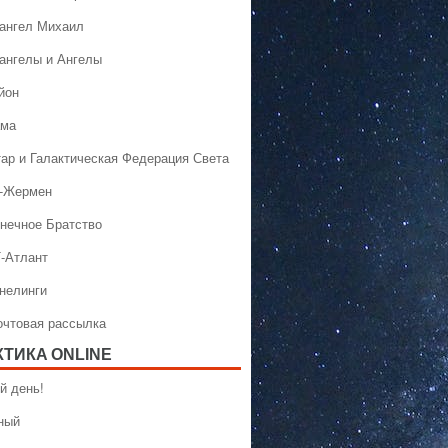
хангел Михаил
хангелы и Ангелы
йон
ама
тар и Галактическая Федерация Света
н-Жермен
лнечное Братство
Т-Атлант
ннелинги
Почтовая рассылка
КТИКA ONLINE
й день!
ный