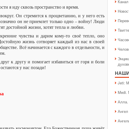
Канал 
сти я иду сквозь пространство и время.
Новос
округ. Он стремится к процветанию, и у него есть
Перев
нозначно он не приемлет только одно – войну! Люди
тят достойной жизни, хотят тепла и любви.
Твитт
кренние чувства и дарим кому-то своё тепло, оно
Часов
Достойную жизнь сотворяет каждый из нас в своей
 обществе. Всё начинается с каждого в отдельности, и
Челов
им.
Энцик
друг к другу и помогает избавиться от горя и боли
духов
остаются у нас позади!
НАШИ
Jeti:
Medi.
ва
Алла.
Ангел 
Ангел
назвать космонавтом. Его Божественная душа живёт