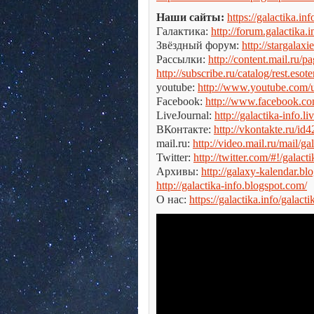
Наши сайты:
https://galactika.inf
Галактика:
http://forum.galactika.i
Звёздный форум:
http://stargalaxie
Рассылки:
http://content.mail.ru/
http://subscribe.ru/catalog/rest.esot
youtube:
http://www.youtube.com/us
Facebook:
http://www.facebook.c
LiveJournal:
http://galactika-info.l
ВКонтакте:
http://vkontakte.ru/id
mail.ru:
http://video.mail.ru/mail/ga
Twitter:
http://twitter.com/#!/galact
Архивы:
http://galaxy-kalendar.bl
http://galactika-info.blogspot.com/
О нас:
https://galactika.info/galacti