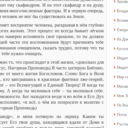
Архив
жит ему скафандром. И на этот скафандр и на душу,
Влади
ния многочисленные факторы. И в первую очередь,
м человек не мог бы существовать на Земле.
Всеми
няет восприятие человека, раскрывая в нём глубоко
Ежедн
гих жизнях. Этот процесс не всегда бывает лёгким
но намерен вспомнить своё прошлое, то ты должен
Из До
ьшей части эти воспоминания будут причинять тебе
минания очищением, сказать трудно, потому что ты
Кусоч
 тебе нужно очищать.
Медит
ажно то, что происходит в этой жизни, «довольно для
Медит
исус, Нагорная Проповедь) Я часто цитирую Библию.
не от моего жития Богословом. Слово Бога и Воля
Мир с
м, кто заигравшись в красивые фантики лже-теорий,
Бог – это Всемогущий и Единый Творец! И когда ты
Михаи
у. А когда ты молишься себе – ты молишься себе.
Моя З
можности. Бог находится везде и во всём и Его Дух
исполняет, «и всё, о чём ни попросите в молитве с
По Во
агорная Проповедь)
Поток 
андр», и меня потянуло на лирику. Каким ты
сует Его твоя душа, находящаяся вдали от Дома в
Русла
 кучей проблем и только лишь горсткой радости?