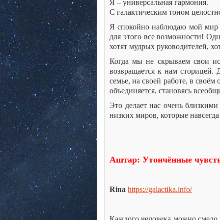
Я – универсальная гармония.
С галактическим тоном целостно
Я спокойно наблюдаю мой мир в
для этого все возможности! Од
хотят мудрых руководителей, хо
Когда мы не скрываем свои ис
возвращается к нам сторицей. 
семье, на своей работе, в своём
объединяется, становясь всеобщ
Это делает нас очень близкими 
низких миров, которые навсегда 
Аштар: Утончённые чувст
Rina
https://galactika.info/
Каждого человека можно смело 