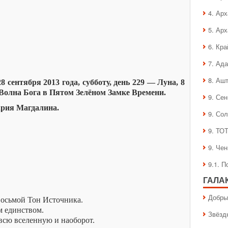
4. Ар
5. Ар
6. Кра
7. Ад
8. Аш
 сентября 2013 года, субботу, день 229 — Луна, 8
 Волна Бога в Пятом Зелёном Замке Времени.
9. Се
ария Магдалина.
9. Со
9. ТО
9. Че
9.1. 
ГАЛА
Добры
восьмой Тон Источника.
м единством.
Звёзд
а всю вселенную и наоборот.