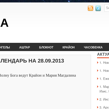
КА
НГЕЛЫ
АШТАР
БЛОКНОТ
КРАЙОН
ЧАСОВЕНКА
АКТУ
ЕНДАРЬ НА 28.09.2013
1. Hо
1. Hо
Волну Бога ведут Крайон и Мария Магдалина
1. Еж
1. Ма
Изис,
2. Ии
3. Ар