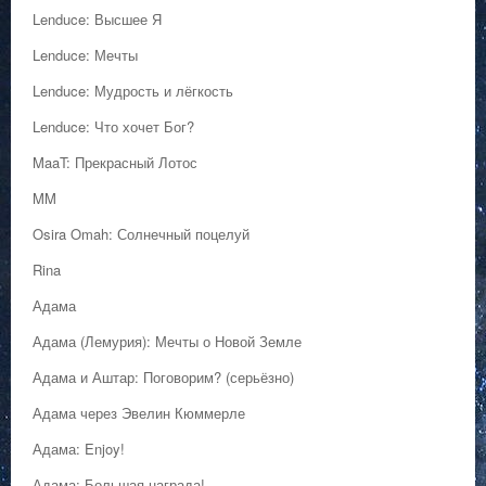
Lenduce: Высшее Я
Lenduce: Мечты
Lenduce: Мудрость и лёгкость
Lenduce: Что хочет Бог?
MaaT: Прекрасный Лотос
MM
Osira Omah: Солнечный поцелуй
Rina
Адама
Адама (Лемурия): Мечты о Новой Земле
Адама и Аштар: Поговорим? (серьёзно)
Адама через Эвелин Кюммерле
Адама: Enjoy!
Адама: Большая награда!