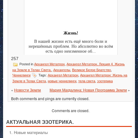
Жизнь!
В нашей жизни есть ещё много боли и
нерешённых проблем. Но абсолютно во всём
есть одно неизменное об...
257
Posted in
Архангел Метатрон
,
Архангел Метатрон. Лекция 4. Жизнь
на Земле в Телах Света.
,
Архангелы
,
Великое Белое Братство
,
Ченнелинги
Tags:
Архангел Метатрон
,
Архангел Метатрон: Жизнь на
Земле в Телах Света
,
новые ченнелинги
,
тела света
,
эзотерика
«
Новости Земли
Мария Магдалина: Новая Программа Земли
»
Both comments and pings are currently closed.
Comments are closed.
АКТУАЛЬНАЯ ЭЗОТЕРИКА.
1. Hовые материалы