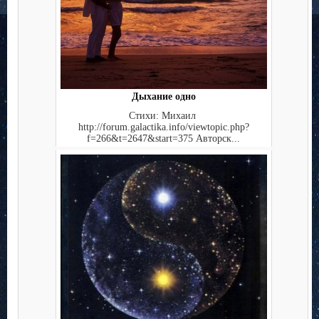
Дыхание одно
Стихи: Михаил
http://forum.galactika.info/viewtopic.php?
f=266&t=2647&start=375 Авторск...