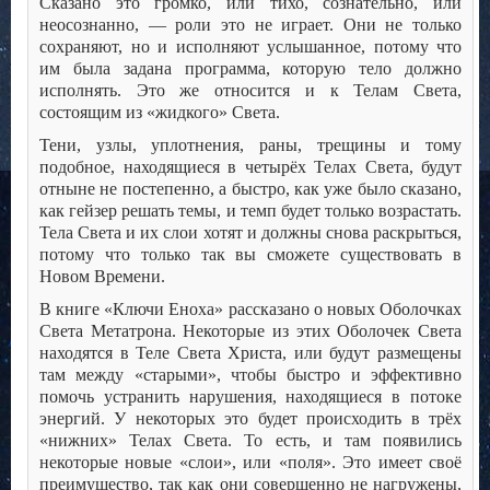
Сказано это громко, или тихо, сознательно, или
неосознанно, — роли это не играет. Они не только
сохраняют, но и исполняют услышанное, потому что
им была задана программа, которую тело должно
исполнять. Это же относится и к Телам Света,
состоящим из «жидкого» Света.
Тени, узлы, уплотнения, раны, трещины и тому
подобное, находящиеся в четырёх Телах Света, будут
отныне не постепенно, а быстро, как уже было сказано,
как гейзер решать темы, и темп будет только возрастать.
Тела Света и их слои хотят и должны снова раскрыться,
потому что только так вы сможете существовать в
Новом Времени.
В книге «Ключи Еноха» рассказано о новых Оболочках
Света Метатрона. Некоторые из этих Оболочек Света
находятся в Теле Света Христа, или будут размещены
там между «старыми», чтобы быстро и эффективно
помочь устранить нарушения, находящиеся в потоке
энергий. У некоторых это будет происходить в трёх
«нижних» Телах Света. То есть, и там появились
некоторые новые «слои», или «поля». Это имеет своё
преимущество, так как они совершенно не нагружены,