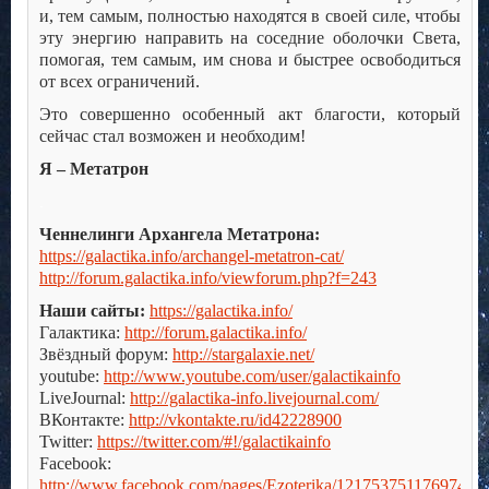
и, тем самым, полностью находятся в своей силе, чтобы
эту энергию направить на соседние оболочки Света,
помогая, тем самым, им снова и быстрее освободиться
от всех ограничений.
Это совершенно особенный акт благости, который
сейчас стал возможен и необходим!
Я – Метатрон
.
Ченнелинги Архангела Метатрона:
https://galactika.info/archangel-metatron-cat/
http://forum.galactika.info/viewforum.php?f=243
Наши сайты:
https://galactika.info/
Галактика:
http://forum.galactika.info/
Звёздный форум:
http://stargalaxie.net/
youtube:
http://www.youtube.com/user/galactikainfo
LiveJournal:
http://galactika-info.livejournal.com/
ВКонтакте:
http://vkontakte.ru/id42228900
Twitter:
https://twitter.com/#!/galactikainfo
Facebook:
http://www.facebook.com/pages/Ezoterika/121753751176974