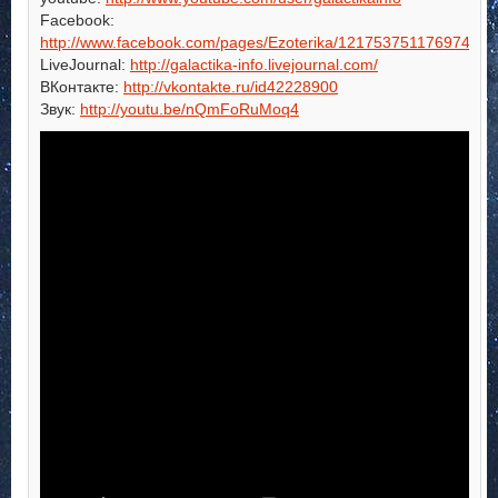
Facebook:
http://www.facebook.com/pages/Ezoterika/121753751176974
LiveJournal:
http://galactika-info.livejournal.com/
ВКонтакте:
http://vkontakte.ru/id42228900
Звук:
http://youtu.be/nQmFoRuMoq4