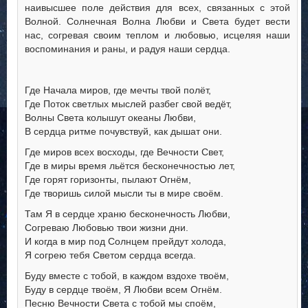
наивысшее поле действия для всех, связанных с этой
Волной. Солнечная Волна Любви и Света будет вести
нас, согревая своим теплом и любовью, исцеляя наши
воспоминания и раны, и радуя наши сердца.
Где Начала миров, где мечты твой полёт,
Где Поток светлых мыслей разбег свой ведёт,
Волны Света колышут океаны Любви,
В сердца ритме почувствуй, как дышат они.
Где миров всех восходы, где Вечности Свет,
Где в миры время льётся бесконечностью лет,
Где горят горизонты, пылают Огнём,
Где творишь силой мысли ты в мире своём.
Там Я в сердце храню бесконечность Любви,
Согреваю Любовью твои жизни дни.
И когда в мир под Солнцем прейдут холода,
Я согрею тебя Светом сердца всегда.
Буду вместе с тобой, в каждом вздохе твоём,
Буду в сердце твоём, Я Любви всем Огнём.
Песню Вечности Света с тобой мы споём,