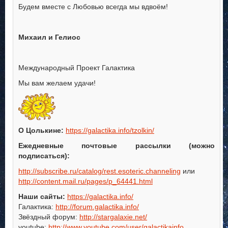
Будем вместе с Любовью всегда мы вдвоём!
Михаил и Гелиос
Международный Проект Галактика
Мы вам желаем удачи!
О Цолькине:
https://galactika.info/tzolkin/
Ежедневные почтовые рассылки (можно
подписаться):
http://subscribe.ru/catalog/rest.esoteric.channeling
или
http://content.mail.ru/pages/p_64441.html
Наши сайты:
https://galactika.info/
Галактика:
http://forum.galactika.info/
Звёздный форум:
http://stargalaxie.net/
youtube:
http://www.youtube.com/user/galactikainfo