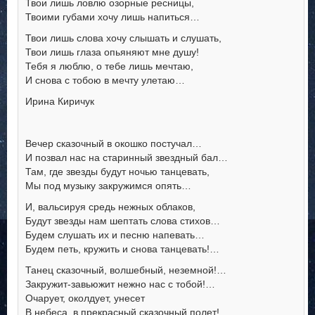
Твои лишь ловлю озорные ресницы,
Твоими губами хочу лишь напиться…
Твои лишь слова хочу слышать и слушать,
Твои лишь глаза опьяняют мне душу!
Тебя я люблю, о тебе лишь мечтаю,
И снова с тобою в мечту улетаю…
Ирина Киричук
Вечер сказочный в окошко постучал…
И позвал нас на старинный звездный бал…
Там, где звезды будут ночью танцевать,
Мы под музыку закружимся опять…
И, вальсируя средь нежных облаков,
Будут звезды нам шептать слова стихов…
Будем слушать их и песню напевать…
Будем петь, кружить и снова танцевать!…
Танец сказочный, волшебный, неземной!…
Закружит-завьюжит нежно нас с тобой!…
Очарует, околдует, унесет
В небеса, в прекрасный сказочный полет!…