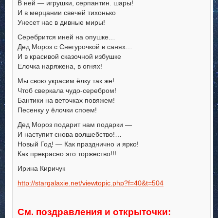
В ней — игрушки, серпантин. шары!
И в мерцании свечей тихонько
Унесет нас в дивные миры!
Серебрится иней на опушке…
Дед Мороз с Снегурочкой в санях…
И в красивой сказочной избушке
Елочка наряжена, в огнях!
Мы свою украсим ёлку так же!
Чтоб сверкала чудо-серебром!
Бантики на веточках повяжем!
Песенку у ёлочки споем!
Дед Мороз подарит нам подарки —
И наступит снова волшебство!…
Новый Год! — Как празднично и ярко!
Как прекрасно это торжество!!!
Ирина Киричук
http://stargalaxie.net/viewtopic.php?f=40&t=504
См. поздравления и открыточки: