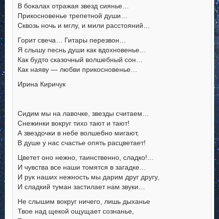
В бокалах отражая звезд сиянье…
Прикосновенье трепетной души…
Сквозь ночь и мглу, и мили расстояний…
Горит свеча… Гитары перезвон…
Я слышу песнь души как вдохновенье…
Как будто сказочный волшебный сон…
Как наяву — любви прикосновенье…
Ирина Киричук
Сидим мы на лавочке, звезды считаем…
Снежинки вокруг тихо тают и тают!
А звездочки в небе волшебно мигают,
В душе у нас счастье опять расцветает!
Цветет оно нежно, таинственно, сладко!…
И чувства все наши томятся в загадке…
И рук наших нежность мы дарим друг другу,
И сладкий туман застилает нам звуки…
Не слышим вокруг ничего, лишь дыханье
Твое над щекой ощущает сознанье,