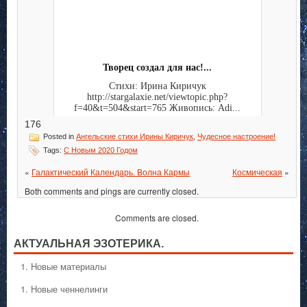
Творец создал для нас!...
Стихи: Ирина Киричук
http://stargalaxie.net/viewtopic.php?
f=40&t=504&start=765 Живопись: Adi...
176
Posted in
Ангельские стихи Ирины Киричук
,
Чудесное настроение!
Tags:
С Новым 2020 Годом
«
Галактический Календарь. Волна Кармы
Космическая
»
Both comments and pings are currently closed.
Comments are closed.
АКТУАЛЬНАЯ ЭЗОТЕРИКА.
1. Hовые материалы
1. Hовые ченнелинги