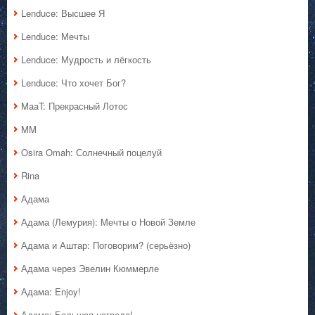
Lenduce: Высшее Я
Lenduce: Мечты
Lenduce: Мудрость и лёгкость
Lenduce: Что хочет Бог?
MaaT: Прекрасный Лотос
MM
Osira Omah: Солнечный поцелуй
Rina
Адама
Адама (Лемурия): Мечты о Новой Земле
Адама и Аштар: Поговорим? (серьёзно)
Адама через Эвелин Кюммерле
Адама: Enjoy!
Адама: Большая награда!