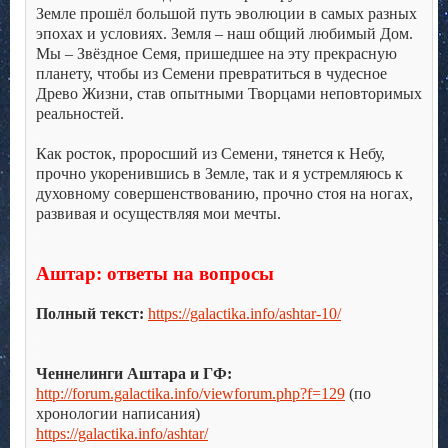
Земле прошёл большой путь эволюции в самых разных
эпохах и условиях. Земля – наш общий любимый Дом.
Мы – Звёздное Семя, пришедшее на эту прекрасную
планету, чтобы из Семени превратиться в чудесное
Древо Жизни, став опытными Творцами неповторимых
реальностей.
.
Как росток, проросший из Семени, тянется к Небу,
прочно укоренившись в Земле, так и я устремляюсь к
духовному совершенствованию, прочно стоя на ногах,
развивая и осуществляя мои мечты.
.
.
Аштар: ответы на вопросы
.
Полный текст:
https://galactika.info/ashtar-10/
.
.
Ченнелинги Аштара и ГФ:
http://forum.galactika.info/viewforum.php?f=129
(по
хронологии написания)
https://galactika.info/ashtar/