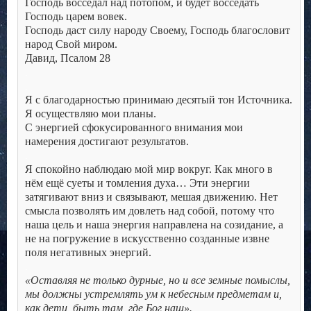
Господь восседал над потопом, и будет восседать
Господь царем вовек.
Господь даст силу народу Своему, Господь благословит
народ Свой миром.
Давид, Псалом 28
.
.
Я с благодарностью принимаю десятый тон Источника.
Я осуществляю мои планы.
С энергией сфокусированного внимания мои
намерения достигают результатов.
.
Я спокойно наблюдаю мой мир вокруг. Как много в
нём ещё суеты и томления духа… Эти энергии
затягивают вниз и связывают, мешая движению. Нет
смысла позволять им довлеть над собой, потому что
наша цель и наша энергия направлена на созидание, а
не на погружение в искусственно созданные извне
поля негативных энергий.
.
«Оставляя не только дурные, но и все земные помыслы,
мы должны устремлять ум к небесным предметам и,
как дети, быть там, где Бог наш».