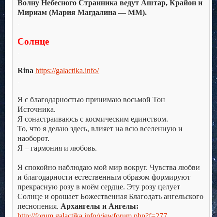
Волну Небесного Странника ведут Аштар, Крайон и
Мириам (Мария Магдалина — ММ).
.
.
Солнце
.
.
Rina
https://galactika.info/
.
.
Я с благодарностью принимаю восьмой Тон
Источника.
Я сонастраиваюсь с космическим единством.
То, что я делаю здесь, влияет на всю вселенную и
наоборот.
Я – гармония и любовь.
.
Я спокойно наблюдаю мой мир вокруг. Чувства любви
и благодарности естественным образом формируют
прекрасную розу в моём сердце. Эту розу целует
Солнце и орошает Божественная Благодать ангельского
песнопения.
Архангелы и Ангелы:
http://forum.galactika.info/viewforum.php?f=277