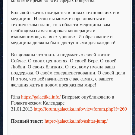
короткое время во всех сферах общества.
.
Большой скачок ожидается в новых технологиях и в
медицине. И если вы можете соревноваться в
техническом плане, то в области медицины вам
необходима самая широкая кооперация и
взаимопомощь на всех уровнях. И образование и
медицина должны быть доступными для каждого!
.
Вы должны это знать и подумать о своей жизни
Сейчас. О своих ценностях. О своей Вере. О своей
Любви. О своих близких. О тех, кому нужна ваша
поддержка. О своём совершенствовании. О своей цели.
И о том, что всё начинается с вас самих, с вашего
желания жить в новом прекрасном мире!
.
Rina
https://galactika.info/
Впервые опубликовано в
Галактическом Календаре
31.01.2013
http://forum.galactika.info/viewforum.php?f=260
.
Полный текст:
https://galactika.info/ashtar-jump/
.
.