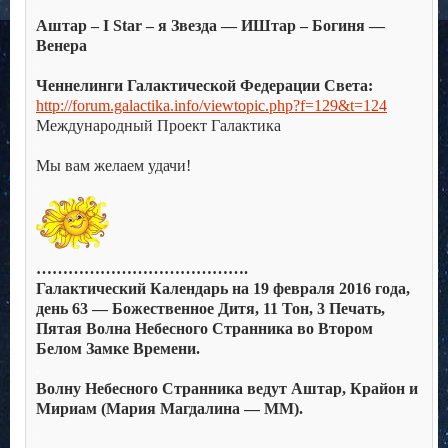
.
Аштар – I Star – я Звезда — ИШтар – Богиня —
Венера
.
Ченнелинги Галактической Федерации Света:
http://forum.galactika.info/viewtopic.php?f=129&t=124
.
Международный Проект Галактика
.
Мы вам желаем удачи!
.
………………………………….
Галактический Календарь на 19 февраля 2016 года,
день 63 — Божественное Дитя, 11 Тон, 3 Печать,
Пятая Волна Небесного Странника во Втором
Белом Замке Времени.
.
Волну Небесного Странника ведут Аштар, Крайон и
Мириам (Мария Магдалина — ММ).
.