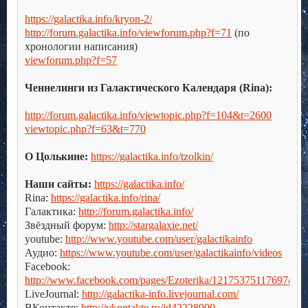
.
https://galactika.info/kryon-2/
http://forum.galactika.info/viewforum.php?f=71
(по
хронологии написания)
viewforum.php?f=57
.
Ченнелинги из Галактического Календаря (Rina):
.
http://forum.galactika.info/viewtopic.php?f=104&t=2600
viewtopic.php?f=63&t=770
.
О Цолькине:
https://galactika.info/tzolkin/
.
Наши сайты:
https://galactika.info/
Rina:
https://galactika.info/rina/
Галактика:
http://forum.galactika.info/
Звёздный форум:
http://stargalaxie.net/
youtube:
http://www.youtube.com/user/galactikainfo
Аудио:
https://www.youtube.com/user/galactikainfo/videos
Facebook:
http://www.facebook.com/pages/Ezoterika/121753751176974
LiveJournal:
http://galactika-info.livejournal.com/
ВКонтакте:
http://vkontakte.ru/id42228900