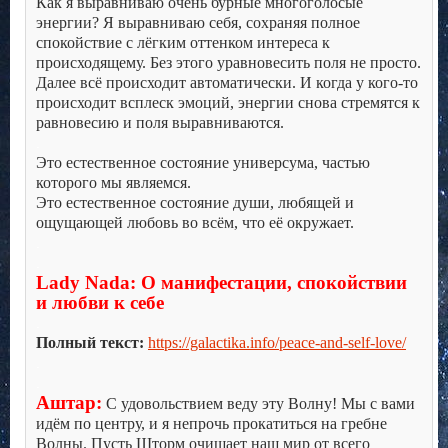
Как я выравниваю очень бурные многоголосые
энергии? Я выравниваю себя, сохраняя полное
спокойствие с лёгким оттенком интереса к
происходящему. Без этого уравновесить поля не просто.
Далее всё происходит автоматически. И когда у кого-то
происходит всплеск эмоций, энергии снова стремятся к
равновесию и поля выравниваются.
.
Это естественное состояние универсума, частью
которого мы являемся.
Это естественное состояние души, любящей и
ощущающей любовь во всём, что её окружает.
.
.
Lady Nada: О манифестации, спокойствии
и любви к себе
.
Полный текст:
https://galactika.info/peace-and-self-love/
.
.
Аштар:
С удовольствием веду эту Волну! Мы с вами
идём по центру, и я непрочь прокатиться на гребне
Волны. Пусть Шторм очищает наш мир от всего