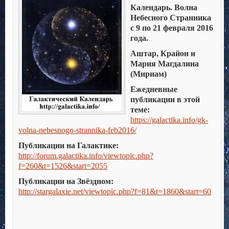
Календарь. Волна
Небесного Странника
с 9 по 21 февраля 2016
года.
Аштар, Крайон и
Мария Магдалина
(Мириам)
Ежедневные
публикации в этой
теме:
https://galactika.info/gk-
volna-nebesnogo-strannika-feb2016/
Публикации на Галактике:
http://forum.galactika.info/viewtopic.php?
f=260&t=1526&start=2055
Публикации на Звёздном:
http://stargalaxie.net/viewtopic.php?f=81&t=1860&start=60
.
.