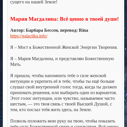
сущего на нашей Земле!
.
.
Мария Магдалина: Всё ценно в твоей душе!
.
Автор: Барбара Бессен, перевод: Rina
https://galactika.info/
.
Я – Мост к Божественной Женской Энергии Творения.
.
Я – Мария Магдалина, и представляю Божественную
Мать.
.
Я пришла, чтобы напомнить тебе о силе женской
интуиции и укрепить её в тебе, чтобы ты ещё больше
слушал свой внутренний голос тогда, когда ты должен
принимать решения, или выбирать один из вариантов.
Этот голос интуиции, или чувство, называемое часто
шестым, — это твоя связь с твоей Высшей Душой, с
тем, кто послал тебя жить здесь, на Земле.
.
Позволь положить мою руку на твою, чтобы показать
тебе силу Божественной связи и сочувствия. Всё ценно,