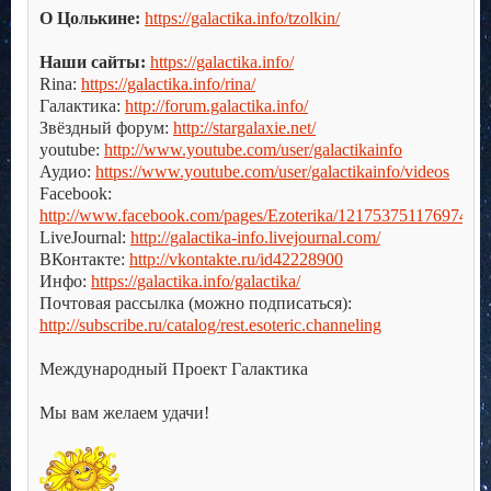
О Цолькине:
https://galactika.info/tzolkin/
.
Наши сайты:
https://galactika.info/
Rina:
https://galactika.info/rina/
Галактика:
http://forum.galactika.info/
Звёздный форум:
http://stargalaxie.net/
youtube:
http://www.youtube.com/user/galactikainfo
Аудио:
https://www.youtube.com/user/galactikainfo/videos
Facebook:
http://www.facebook.com/pages/Ezoterika/121753751176974
LiveJournal:
http://galactika-info.livejournal.com/
ВКонтакте:
http://vkontakte.ru/id42228900
Инфо:
https://galactika.info/galactika/
Почтовая рассылка (можно подписаться):
http://subscribe.ru/catalog/rest.esoteric.channeling
.
Международный Проект Галактика
.
Мы вам желаем удачи!
.