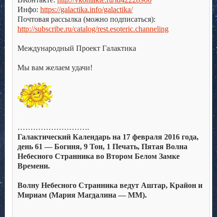
Инфо:
https://galactika.info/galactika/
Почтовая рассылка (можно подписаться):
http://subscribe.ru/catalog/rest.esoteric.channeling
.
Международный Проект Галактика
.
Мы вам желаем удачи!
.
.
……………………….
Галактический Календарь на 17 февраля 2016 года,
день 61 — Богиня, 9 Тон, 1 Печать, Пятая Волна
Небесного Странника во Втором Белом Замке
Времени.
.
Волну Небесного Странника ведут Аштар, Крайон и
Мириам (Мария Магдалина — ММ).
.
.