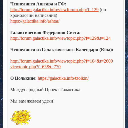
Ченнелинги Аштара и ГФ:
http://forum.galactika.info/viewforum.php?f=129
(по
хронологии написания)
https://galactika.info/ashtar/
.
Галактическая Федерация Света:
http://forum.galactika.info/viewtopic.php?f=129&t=124
.
Ченнелинги из Галактического Календаря (Rina):
.
http://forum.galactika.info/viewtopic.php?f=104&t=2600
viewtopic.php?f=63&t=770
.
О Цолькине:
https://galactika.info/tzolkin/
.
Международный Проект Галактика
.
Мы вам желаем удачи!
.
………………………..