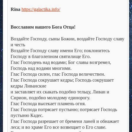
.
Rina
https://galactika.info/
.
.
Восславим нашего Бога Отца!
.
Воздайте Господу, сыны Божии, воздайте Господу славу
и честь
Воздайте Господу славу имени Его; поклонитесь
Господу в благолепном святилище Его.
Глас Господень над водами; Бог славы возгремел,
Господь над водами многими.
Глас Господа силен, глас Господа величествен.
Глас Господа сокрушает кедры; Господь сокрушает
кедры Ливанские
и заставляет их скакать подобно тельцу, Ливан и
Сирион, подобно молодому единорогу.
Глас Господа высекает пламень огня.
Глас Господа потрясает пустыню; потрясает Господь
пустыню Кадес.
Глас Господа разрешает от бремени ланей и обнажает
леса; и во храме Его все возвещает о Его славе.