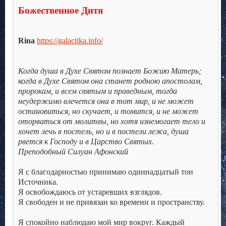
.
Божественное Дитя
.
.
Rina
https://galactika.info/
.
.
Когда душа в Духе Святом познает Божию Матерь;
когда в Духе Святом она станет родною апостолам,
пророкам, и всем святым и праведным, тогда
неудержимо влечется она в тот мир, и не может
остановиться, но скучает, и томится, и не может
оторваться от молитвы, но хотя изнемогает тело и
хочет лечь в постель, но и в постели лежа, душа
рвется к Господу и в Царство Святых.
Преподобный Силуан Афонский
.
Я с благодарностью принимаю одиннадцатый тон
Источника.
Я освобождаюсь от устаревших взглядов.
Я свободен и не привязан ко времени и пространству.
.
Я спокойно наблюдаю мой мир вокруг. Каждый