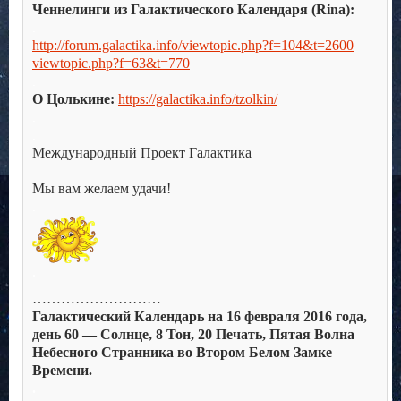
Ченнелинги из Галактического Календаря (Rina):
.
http://forum.galactika.info/viewtopic.php?f=104&t=2600
viewtopic.php?f=63&t=770
.
О Цолькине:
https://galactika.info/tzolkin/
.
.
Международный Проект Галактика
.
Мы вам желаем удачи!
.
.
………………………
Галактический Календарь на 16 февраля 2016 года,
день 60 — Солнце, 8 Тон, 20 Печать, Пятая Волна
Небесного Странника во Втором Белом Замке
Времени.
.