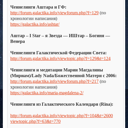
.
Ченнелинги Аштара и ГФ:
http://forum.galactika.info/viewforum.php?f=129
(по
хронологии написания)
https://galactika.info/ashtar/
.
Аштар – I Star – я Звезда — ИШтар – Богиня —
Венера
.
Ченнелинги Галактической Федерации Света:
http://forum.galactika.info/viewtopic.php?f=129&t=124
.
Ченнелинги и медитации Марии Магдалины
(Мириам)/Lady Nada/Божественной Матери с 2006:
http://forum.galactika.info/viewforum.php?f=217
(по
хронологии написания)
https://galactika.info/maria-magdalena-2/
.
Ченнелинги из Галактического Календаря (Rina):
.
http://forum.galactika.info/viewtopic.php?f=104&t=2600
viewtopic.php?f=63&t=770
.