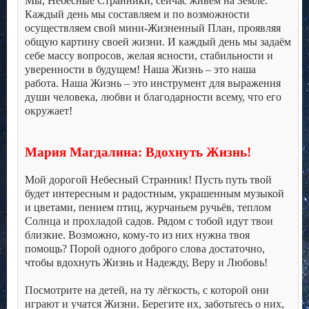
Мы, Небесные Странники, сейчас живём на Земле.
Каждый день мы составляем и по возможности
осуществляем свой мини-Жизненный План, проявляя
общую картину своей жизни. И каждый день мы задаём
себе массу вопросов, желая ясности, стабильности и
уверенности в будущем! Наша Жизнь – это наша
работа. Наша Жизнь – это инструмент для выражения
души человека, любви и благодарности всему, что его
окружает!
.
.
Мария Магдалина: Вдохнуть Жизнь!
.
Мой дорогой Небесный Странник! Пусть путь твой
будет интересным и радостным, украшенным музыкой
и цветами, пением птиц, журчаньем ручьёв, теплом
Солнца и прохладой садов. Рядом с тобой идут твои
близкие. Возможно, кому-то из них нужна твоя
помощь? Порой одного доброго слова достаточно,
чтобы вдохнуть Жизнь и Надежду, Веру и Любовь!
.
Посмотрите на детей, на ту лёгкость, с которой они
играют и учатся Жизни. Берегите их, заботьтесь о них,