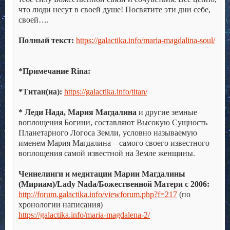
что люди несут в своей душе! Посвятите эти дни себе,
своей….
.
Полный текст:
https://galactika.info/maria-magdalina-soul/
.
.
*Примечание Rina:
.
*Титан(иа):
https://galactika.info/titan/
.
* Леди Нада, Мария Магдалина
и другие земные
воплощения Богини, составляют Высокую Сущность
Планетарного Логоса Земли, условно называемую
именем Мария Магдалина – самого своего известного
воплощения самой известной на Земле женщины.
.
Ченнелинги и медитации Марии Магдалины
(Мириам)/Lady Nada/Божественной Матери с 2006:
http://forum.galactika.info/viewforum.php?f=217
(по
хронологии написания)
https://galactika.info/maria-magdalena-2/
.