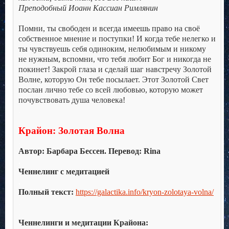
Преподобный Иоанн Кассиан Римлянин
.
Помни, ты свободен и всегда имеешь право на своё
собственное мнение и поступки! И когда тебе нелегко и
ты чувствуешь себя одиноким, нелюбимым и никому
не нужным, вспомни, что тебя любит Бог и никогда не
покинет! Закрой глаза и сделай шаг навстречу Золотой
Волне, которую Он тебе посылает. Этот Золотой Свет
послан лично тебе со всей любовью, которую может
почувствовать душа человека!
.
.
Крайон: Золотая Волна
.
Автор: Барбара Бессен. Перевод: Rina
.
Ченнелинг с медитацией
.
Полный текст:
https://galactika.info/kryon-zolotaya-volna/
.
.
Ченнелинги и медитации Крайона: