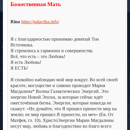
Божественная Мать
.
.
Rina
https://galactika.info/
.
.
Я с благодарностью принимаю девятый Тон
Источника.
Я стремлюсь к гармонии и совершенству.
Всё, что есть – это Любовь!
Я есть Любовь!
Я ЕСТЬ!
.
Я спокойно наблюдаю мой мир вокруг. Во всей своей
красоте, могуществе и сиянии проводит Мария
Магдалина* Волны Галактических Энергий. Это
энергии Новой Эпохи, за которые сейчас идёт
ожесточённая битва. Энергии, которые никогда не
скажут: «Не думайте, что Я пришел принести мир на
землю; не мир пришел Я принести, но меч» (Ев. От
Матфея, гл. 10). ХристоЭнергии Марии Магдалины
несут мир, любовь и благоденствие во благо всего