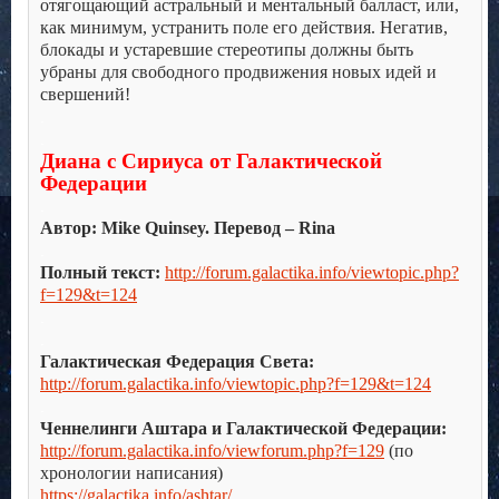
отягощающий астральный и ментальный балласт, или,
как минимум, устранить поле его действия. Негатив,
блокады и устаревшие стереотипы должны быть
убраны для свободного продвижения новых идей и
свершений!
.
.
Диана с Сириуса от Галактической
Федерации
.
Автор: Mike Quinsey. Перевод – Rina
.
Полный текст:
http://forum.galactika.info/viewtopic.php?
f=129&t=124
.
.
Галактическая Федерация Света:
http://forum.galactika.info/viewtopic.php?f=129&t=124
.
Ченнелинги Аштара и Галактической Федерации:
http://forum.galactika.info/viewforum.php?f=129
(по
хронологии написания)
https://galactika.info/ashtar/