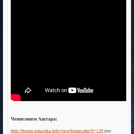
.
Ченнелинги Аштара:
.
http://forum.galactika.info/viewforum.php?f=129
(по