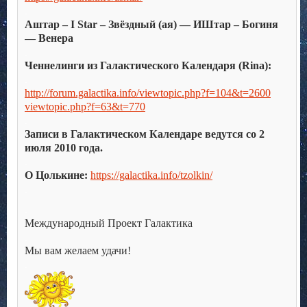
.
Аштар – I Star – Звёздный (ая) — ИШтар – Богиня
— Венера
.
Ченнелинги из Галактического Календаря (Rina):
.
http://forum.galactika.info/viewtopic.php?f=104&t=2600
viewtopic.php?f=63&t=770
.
Записи в Галактическом Календаре ведутся со 2
июля 2010 года.
.
О Цолькине:
https://galactika.info/tzolkin/
.
.
Международный Проект Галактика
.
Мы вам желаем удачи!
.