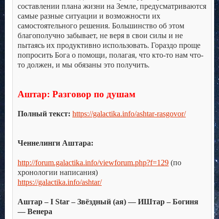
составлении плана жизни на Земле, предусматриваются
самые разные ситуации и возможности их
самостоятельного решения. Большинство об этом
благополучно забывает, не веря в свои силы и не
пытаясь их продуктивно использовать. Гораздо проще
попросить Бога о помощи, полагая, что кто-то нам что-
то должен, и мы обязаны это получить.
.
.
Аштар: Разговор по душам
.
Полный текст:
https://galactika.info/ashtar-rasgovor/
.
.
Ченнелинги Аштара:
.
http://forum.galactika.info/viewforum.php?f=129
(по
хронологии написания)
https://galactika.info/ashtar/
.
Аштар – I Star – Звёздный (ая) — ИШтар – Богиня
— Венера