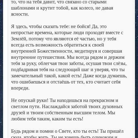
то, что на тебя давит, что связано со старыми
шаблонами и крутит тобой, как колесо, не давая
ясности.
.
Я здесь, чтобы сказать тебе: не бойся! Да, это
непростые времена, которые люди проходят вместе с
Землёй, потому что являются её частью, но у тебя
всегда есть возможность обратиться к своей
внутренней Божественности, медитируя и совершая
внутренние путешествия. Мы всегда рядом и держим
тебя за руку, облегчая твои заботы, осушая твои слёзы,
подбадривая тебя на следующий шаг и уверяя, что ты
замечательный такой, какой есть! Даже когда думаешь,
что ошибаешься и отстаёшь от тех, кто считает себя
впереди.
.
Не опускай руки! Ты находишься на прекрасном и
светлом пути. Наслаждайся заботой твоих духовных
друзей и твоим собственным высшим телом. Мы
любим тебя таким, каким ты есть!
.
Будь рядом и помни о Свете, кто ты есть! Ты пришёл
сюда, чтобы жить. Ты не хочешь быть одиноким и