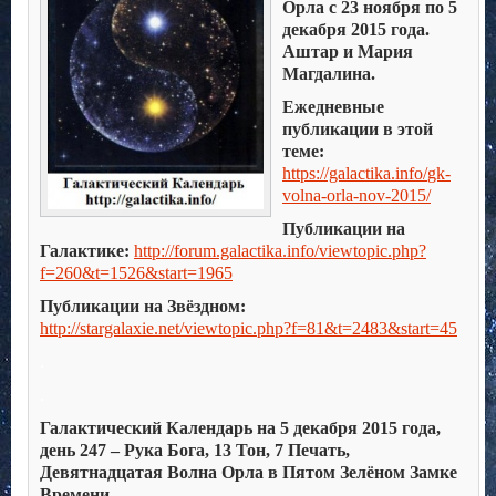
Орла с 23 ноября по 5
декабря 2015 года.
Аштар и Мария
Магдалина.
Ежедневные
публикации в этой
теме:
https://galactika.info/
gk-
volna-orla-nov-2015
/
Публикации на
Галактике:
http://forum.galactika.info/viewtopic.php?
f=260&t=1526&start=1965
Публикации на Звёздном:
http://stargalaxie.net/viewtopic.php?f=81&t=2483&start=45
.
.
Галактический Календарь на 5 декабря 2015 года,
день 247 – Рука Бога, 13 Тон, 7 Печать,
Девятнадцатая Волна Орла в Пятом Зелёном Замке
Времени.