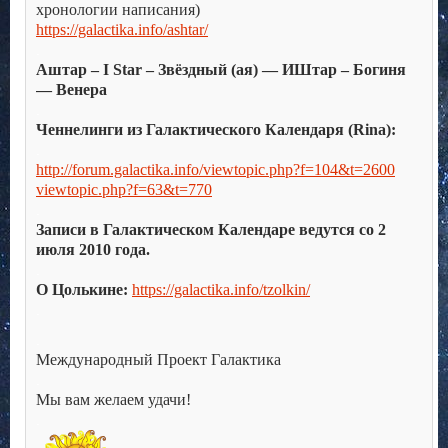
хронологии написания)
https://galactika.info/ashtar/
.
Аштар – I Star – Звёздный (ая) — ИШтар – Богиня
— Венера
.
Ченнелинги из Галактического Календаря (Rina):
.
http://forum.galactika.info/viewtopic.php?f=104&t=2600
viewtopic.php?f=63&t=770
.
Записи в Галактическом Календаре ведутся со 2
июля 2010 года.
.
О Цолькине:
https://galactika.info/tzolkin/
.
.
Международный Проект Галактика
.
Мы вам желаем удачи!
.