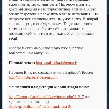
аскетичным. Ты хочешь быть Мастером и жить с
другими людьми в эти турбулентные времена. А это
означает достойно проходить земные испытания. Это
непросто понять твоим земным умом и эго. Выбирай
светлый путь, и он будет твоим! Ты должен этого
хотеть, постоянно об этом себе напоминать и не
позволять себя от этого отвлекать. Я сопровождаю
тебя!
.
Люблю и обнимаю и посылаю тебе энергию
Божественной Матушки.
.
Полный текст:
https://galactika.info/mm-i/
.
Перевод Rina, по согласованию с Барбарой Бессен
http://www.barbara-bessen.com
.
Ченнелинги и медитации Марии Магдалины:
.
http://forum.galactika.info/viewforum.php?f=217
(по
хронологии написания)
https://galactika.info/maria-magdalena-2/