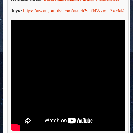
.
Звук:
https://www.youtube.com/watch?v=fNWzmH7VcM4
.