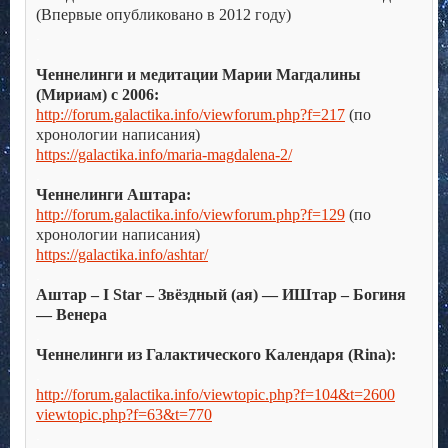
(Впервые опубликовано в 2012 году)
.
.
Ченнелинги и медитации Марии Магдалины
(Мириам) с 2006:
http://forum.galactika.info/viewforum.php?f=217
(по
хронологии написания)
https://galactika.info/maria-magdalena-2/
.
Ченнелинги Аштара:
http://forum.galactika.info/viewforum.php?f=129
(по
хронологии написания)
https://galactika.info/ashtar/
.
Аштар – I Star – Звёздный (ая) — ИШтар – Богиня
— Венера
.
Ченнелинги из Галактического Календаря (Rina):
.
http://forum.galactika.info/viewtopic.php?f=104&t=2600
viewtopic.php?f=63&t=770
.