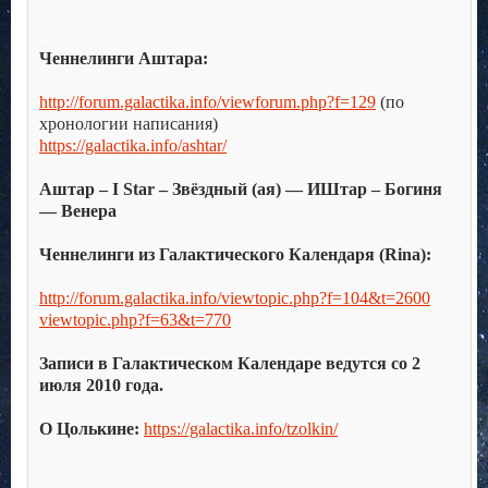
.
..
Ченнелинги Аштара:
.
http://forum.galactika.info/viewforum.php?f=129
(по
хронологии написания)
https://galactika.info/ashtar/
.
Аштар – I Star – Звёздный (ая) — ИШтар – Богиня
— Венера
.
Ченнелинги из Галактического Календаря (Rina):
.
http://forum.galactika.info/viewtopic.php?f=104&t=2600
viewtopic.php?f=63&t=770
.
Записи в Галактическом Календаре ведутся со 2
июля 2010 года.
.
О Цолькине:
https://galactika.info/tzolkin/
.
.