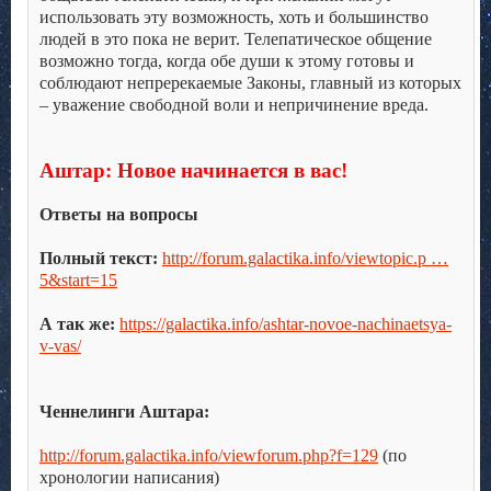
использовать эту возможность, хоть и большинство
людей в это пока не верит. Телепатическое общение
возможно тогда, когда обе души к этому готовы и
соблюдают непререкаемые Законы, главный из которых
– уважение свободной воли и непричинение вреда.
.
.
Аштар: Новое начинается в вас!
.
Ответы на вопросы
.
Полный текст:
http://forum.galactika.info/viewtopic.p …
5&start=15
.
А так же:
https://galactika.info/ashtar-novoe-nachinaetsya-
v-vas/
.
.
Ченнелинги Аштара:
.
http://forum.galactika.info/viewforum.php?f=129
(по
хронологии написания)