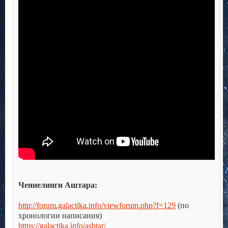
.
.
Ченнелинги Аштара:
.
http://forum.galactika.info/viewforum.php?f=129
(по
хронологии написания)
https://galactika.info/ashtar/