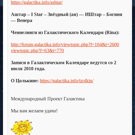
https://galactika.info/ashtar/
.
Аштар – I Star – Звёздный (ая) — ИШтар – Богиня
— Венера
.
Ченнелинги из Галактического Календаря (Rina):
.
http://forum.galactika.info/viewtopic.php?f=104&t=2600
viewtopic.php?f=63&t=770
.
Записи в Галактическом Календаре ведутся со 2
июля 2010 года.
.
О Цолькине:
https://galactika.info/tzolkin/
.
.
Международный Проект Галактика
.
Мы вам желаем удачи!
.