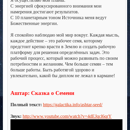
Я осуществляю мои планы.
С энергией сфокусированного внимания мои
намерения достигают результатов.
С 10 планетарным тоном Источника меня ведут
Божественные энергии.
.
Я спокойно наблюдаю мой мир вокруг. Каждая мысль,
каждое действие – это рабочее семя, которому
предстоит крепко врасти в Землю и создать рабочую
платформу для решения определённых задач. Это
рабочий процесс, который можно развивать по своим
потребностям и желаниям. Чем больше семян – тем
больше работы. Быть работягой здорово и
увлекательно, какой бы диплом не лежал в кармане!
.
.
Аштар: Сказка о Семени
.
Полный текст:
https://galactika.info/ashtar-seed/
.
Звук:
http://www.youtube.com/watch?v=4dEJqcl6qrY