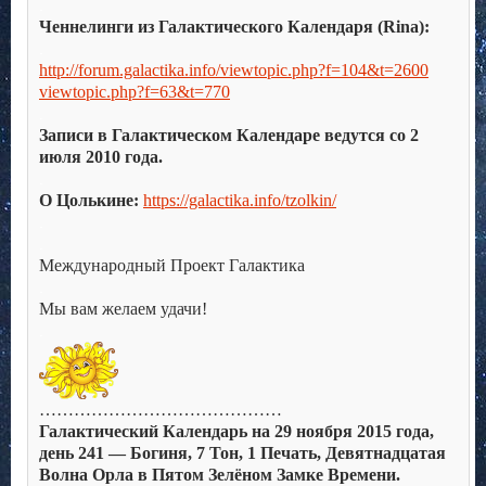
.
Ченнелинги из Галактического Календаря (Rina):
.
http://forum.galactika.info/viewtopic.php?f=104&t=2600
viewtopic.php?f=63&t=770
.
Записи в Галактическом Календаре ведутся со 2
июля 2010 года.
.
О Цолькине:
https://galactika.info/tzolkin/
.
.
Международный Проект Галактика
.
Мы вам желаем удачи!
.
……………………………………
Галактический Календарь на 29 ноября 2015 года,
день 241 — Богиня, 7 Тон, 1 Печать, Девятнадцатая
Волна Орла в Пятом Зелёном Замке Времени.