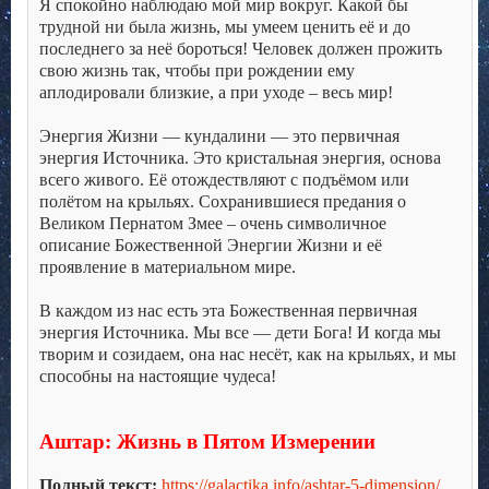
Я спокойно наблюдаю мой мир вокруг. Какой бы
трудной ни была жизнь, мы умеем ценить её и до
последнего за неё бороться! Человек должен прожить
свою жизнь так, чтобы при рождении ему
аплодировали близкие, а при уходе – весь мир!
.
Энергия Жизни — кундалини — это первичная
энергия Источника. Это кристальная энергия, основа
всего живого. Её отождествляют с подъёмом или
полётом на крыльях. Сохранившиеся предания о
Великом Пернатом Змее – очень символичное
описание Божественной Энергии Жизни и её
проявление в материальном мире.
.
В каждом из нас есть эта Божественная первичная
энергия Источника. Мы все — дети Бога! И когда мы
творим и созидаем, она нас несёт, как на крыльях, и мы
способны на настоящие чудеса!
.
.
Аштар: Жизнь в Пятом Измерении
.
Полный текст:
https://galactika.info/ashtar-5-dimension/