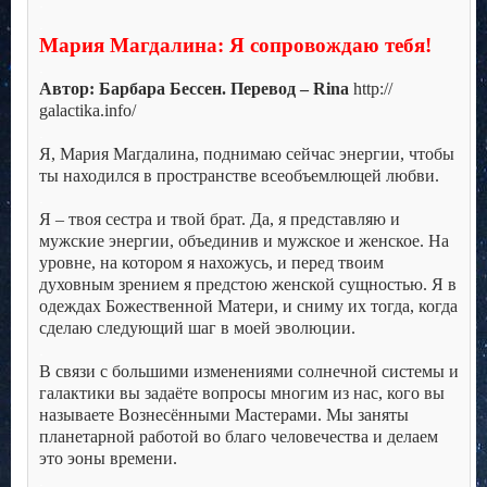
.
.
Мария Магдалина: Я сопровождаю тебя!
.
Автор: Барбара Бессен. Перевод – Rina
http://
galactika.info/
.
Я, Мария Магдалина, поднимаю сейчас энергии, чтобы
ты находился в пространстве всеобъемлющей любви.
.
Я – твоя сестра и твой брат. Да, я представляю и
мужские энергии, объединив и мужское и женское. На
уровне, на котором я нахожусь, и перед твоим
духовным зрением я предстою женской сущностью. Я в
одеждах Божественной Матери, и сниму их тогда, когда
сделаю следующий шаг в моей эволюции.
.
В связи с большими изменениями солнечной системы и
галактики вы задаёте вопросы многим из нас, кого вы
называете Вознесёнными Мастерами. Мы заняты
планетарной работой во благо человечества и делаем
это эоны времени.
.