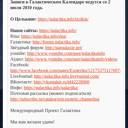
Записи в Галактическом Календаре ведутся со 2
июля 2010 года.
.
О Цолькине:
https://galactika.info/tzolkin/
.
Наши сайты:
https://galactika.info/
Rina:
https://galactika.info/rina/
Галактика:
http://forum.galactika.info/
Звёздный форум:
http://stargalaxie.net/
youtube:
http://www.youtube.com/user/galactikainfo
Аудио:
https://www.youtube.com/user/galactikainfo/videos
Facebook:
http://www.facebook.com/pages/Ezoterika/121753751176974
LiveJournal:
http://galactika-info.livejournal.com/
ВКонтакте:
http://vkontakte.ru/id42228900
Инфо:
https://galactika.info/galactika/
Почтовая рассылка (можно подписаться):
http://subscribe.ru/catalog/rest.esoteric.channeling
.
Международный Проект Галактика
.
Мы вам желаем удачи!
.