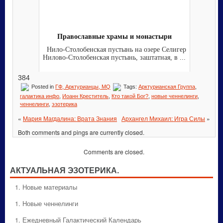
Православные храмы и монастыри
Нило-Столобенская пустынь на озере Селигер
Нилово-Столобенская пустынь, заштатная, в ...
384
Posted in
ГФ, Арктурианцы, MQ
Tags:
Арктурианская Группа
,
галактика инфо
,
Иоанн Креститель
,
Кто такой Бог?
,
новые ченнелинги
,
ченнелинги
,
эзотерика
«
Мария Магдалина: Врата Знания
Архангел Михаил: Игра Силы
»
Both comments and pings are currently closed.
Comments are closed.
АКТУАЛЬНАЯ ЭЗОТЕРИКА.
1. Hовые материалы
1. Hовые ченнелинги
1. Ежедневный Галактический Календарь