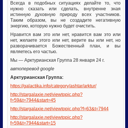
Всегда в подобных ситуациях делайте то, что
нужно сказать или сделать, внутренне зная
истинную духовную природу всех участников.
Таким образом, вы не создадите негативную
энергию, которую нужно будет очистить.
Нравится вам это или нет, нравится вам это или
нет, желаете этого или нет, верите вы или нет, но
разворачивается Божественный план, и вы
являетесь его частью.
Мы — Арктурианская Группа 28 января 24 г.
автоперевод google
Арктурианская Группа:
https://galactika.info/category/ashtar/arktur/
http://stargalaxie.net/viewtopic.php?
f=59&t=7944&start=45
http://stargalaxie.net/viewtopic.php?f=63&t=7944
http://stargalaxie.net/viewtopic.php?
f=59&t=7944&start=15