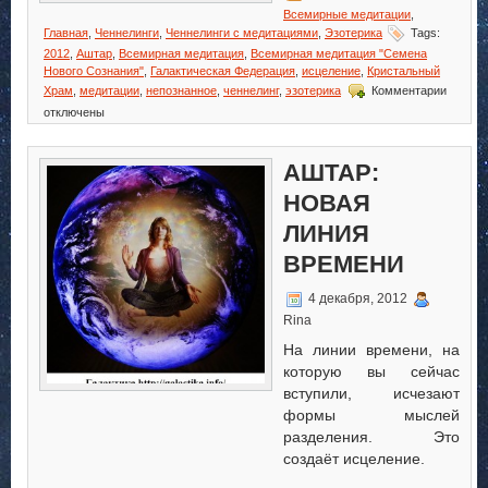
Всемирные медитации
,
Главная
,
Ченнелинги
,
Ченнелинги с медитациями
,
Эзотерика
Tags:
2012
,
Аштар
,
Всемирная медитация
,
Всемирная медитация "Семена
Нового Сознания"
,
Галактическая Федерация
,
исцеление
,
Кристальный
к
Храм
,
медитации
,
непознанное
,
ченнелинг
,
эзотерика
Комментарии
записи
отключены
Всемир
медита
«Семе
АШТАР:
Нового
Сознан
НОВАЯ
ЛИНИЯ
ВРЕМЕНИ
4 декабря, 2012
Rina
На линии времени, на
которую вы сейчас
вступили, исчезают
формы мыслей
разделения. Это
создаёт исцеление.