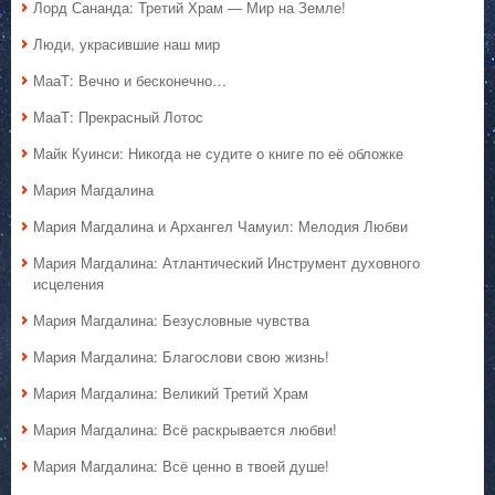
Лорд Сананда: Третий Храм — Мир на Земле!
Люди, украсившие наш мир
МааТ: Вечно и бесконечно…
МааТ: Прекрасный Лотос
Майк Куинси: Никогда не судите о книге по её обложке
Мария Магдалина
Мария Магдалина и Архангел Чамуил: Мелодия Любви
Мария Магдалина: Атлантический Инструмент духовного
исцеления
Мария Магдалина: Безусловные чувства
Мария Магдалина: Благослови свою жизнь!
Мария Магдалина: Великий Третий Храм
Мария Магдалина: Всё раскрывается любви!
Мария Магдалина: Всё ценно в твоей душе!