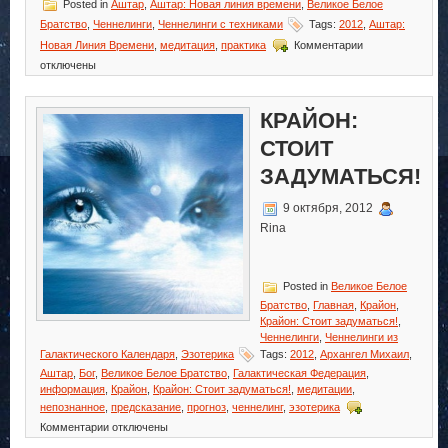
Posted in
Аштар
,
Аштар: Новая линия времени
,
Великое Белое
Братство
,
Ченнелинги
,
Ченнелинги с техниками
Tags:
2012
,
Аштар:
к
Новая Линия Времени
,
медитация
,
практика
Комментарии
записи
отключены
Аштар:
Новая
Линия
КРАЙОН:
Времени
СТОИТ
ЗАДУМАТЬСЯ!
9 октября, 2012
Rina
Posted in
Великое Белое
Братство
,
Главная
,
Крайон
,
Крайон: Стоит задуматься!
,
Ченнелинги
,
Ченнелинги из
Галактического Календаря
,
Эзотерика
Tags:
2012
,
Архангел Михаил
,
Аштар
,
Бог
,
Великое Белое Братство
,
Галактическая Федерация
,
информация
,
Крайон
,
Крайон: Стоит задуматься!
,
медитации
,
непознанное
,
предсказание
,
прогноз
,
ченнелинг
,
эзотерика
к
Комментарии
отключены
записи