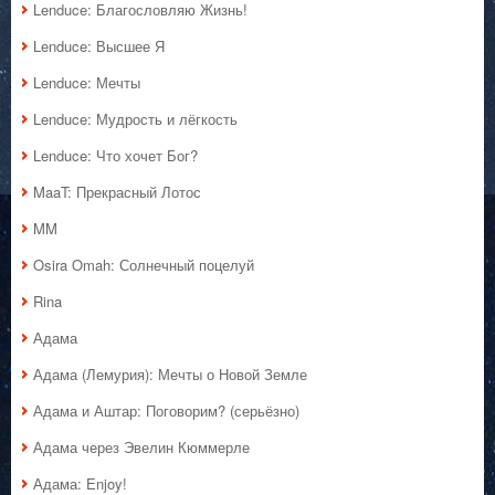
Lenduce: Благословляю Жизнь!
Lenduce: Высшее Я
Lenduce: Мечты
Lenduce: Мудрость и лёгкость
Lenduce: Что хочет Бог?
MaaT: Прекрасный Лотос
MM
Osira Omah: Солнечный поцелуй
Rina
Адама
Адама (Лемурия): Мечты о Новой Земле
Адама и Аштар: Поговорим? (серьёзно)
Адама через Эвелин Кюммерле
Адама: Enjoy!