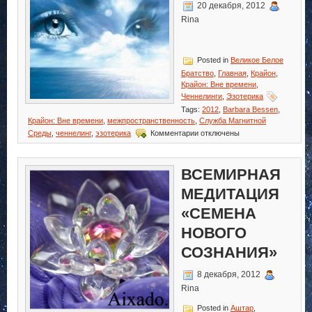
20 декабря, 2012
Rina
Posted in
Великое Белое
Братство
,
Главная
,
Крайон
,
Крайон: Вне времени
,
Ченнелинги
,
Эзотерика
Tags:
2012
,
Barbara Bessen
,
Крайон: Вне времени
,
межпространственность
,
Служба Магнитной
к
Среды
,
ченнелинг
,
эзотерика
Комментарии
отключены
записи
Крайон:
Вне
ВСЕМИРНАЯ
времени
МЕДИТАЦИЯ
«СЕМЕНА
НОВОГО
СОЗНАНИЯ»
8 декабря, 2012
Rina
Posted in
Аштар
,