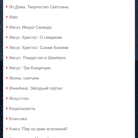
Из Дома. Творчество Светланы.
Изис
Иисус Иешуа Сананда
Иисус Христос: О смирении
Иисус Христос: Сынам Божиим
Иисус: Рождество в Шамбале
Иисус: Три Концепции
Иконы, святыни
ИннаАнна: Звёздный портал
Искусство
Кецалькоатль
Классика
Книга "Пир на краю вселенной"