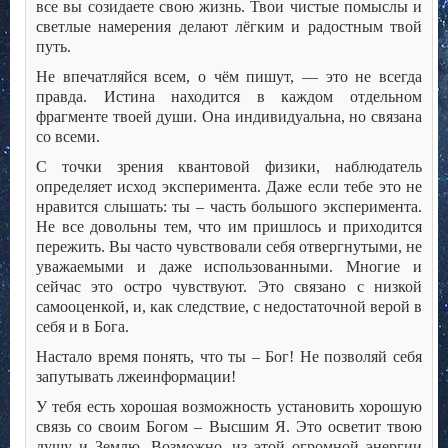
все вы созидаете свою жизнь. Твои чистые помыслы и
светлые намерения делают лёгким и радостным твой
путь.
Не впечатляйся всем, о чём пишут, — это не всегда
правда. Истина находится в каждом отдельном
фрагменте твоей души. Она индивидуальна, но связана
со всеми.
С точки зрения квантовой физики, наблюдатель
определяет исход эксперимента. Даже если тебе это не
нравится слышать: ты – часть большого эксперимента.
Не все довольны тем, что им пришлось и приходится
пережить. Вы часто чувствовали себя отвергнутыми, не
уважаемыми и даже использованными. Многие и
сейчас это остро чувствуют. Это связано с низкой
самооценкой, и, как следствие, с недостаточной верой в
себя и в Бога.
Настало время понять, что ты – Бог! Не позволяй себя
запутывать лжеинформации!
У тебя есть хорошая возможность установить хорошую
связь со своим Богом – Высшим Я. Это осветит твою
душу и Землю. Возможно, из этой огромной энергии