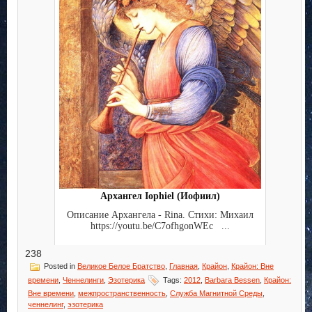
Архангел Iophiel (Иофиил)
Описание Архангела - Rina. Стихи: Михаил
https://youtu.be/C7ofhgonWEc ...
238
Posted in
Великое Белое Братство
,
Главная
,
Крайон
,
Крайон: Вне
времени
,
Ченнелинги
,
Эзотерика
Tags:
2012
,
Barbara Bessen
,
Крайон:
Вне времени
,
межпространственность
,
Служба Магнитной Среды
,
ченнелинг
,
эзотерика