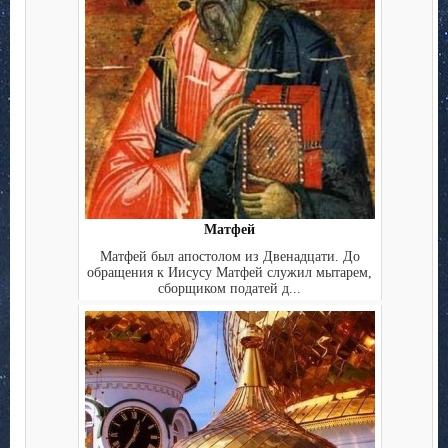
Матфей
Матфей был апостолом из Двенадцати. До
обращения к Иисусу Матфей служил мытарем,
сборщиком податей д...