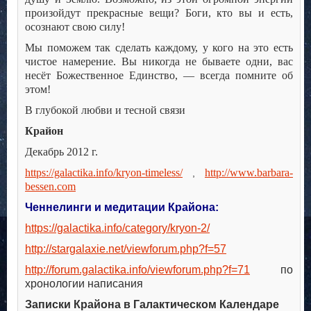
произойдут прекрасные вещи? Боги, кто вы и есть,
осознают свою силу!
Мы поможем так сделать каждому, у кого на это есть
чистое намерение. Вы никогда не бываете одни, вас
несёт Божественное Единство, — всегда помните об
этом!
В глубокой любви и тесной связи
Крайон
Декабрь 2012 г.
https://galactika.info/kryon-timeless/
http://www.barbara-
,
bessen.com
Ченнелинги и медитации Крайона:
https://galactika.info/category/kryon-2/
http://stargalaxie.net/viewforum.php?f=57
http://forum.galactika.info/viewforum.php?f=71
по
хронологии написания
Записки Крайона в Галактическом Календаре