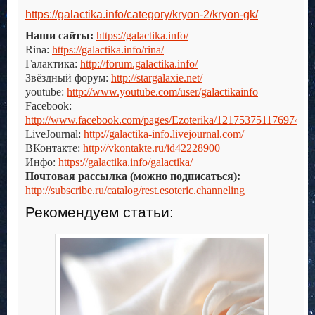
https://galactika.info/category/kryon-2/kryon-gk/
Наши сайты:
https://galactika.info/
Rina:
https://galactika.info/rina/
Галактика:
http://forum.galactika.info/
Звёздный форум:
http://stargalaxie.net/
youtube:
http://www.youtube.com/user/galactikainfo
Facebook:
http://www.facebook.com/pages/Ezoterika/121753751176974
LiveJournal:
http://galactika-info.livejournal.com/
ВКонтакте:
http://vkontakte.ru/id42228900
Инфо:
https://galactika.info/galactika/
Почтовая рассылка (можно подписаться):
http://subscribe.ru/catalog/rest.esoteric.channeling
Рекомендуем статьи: