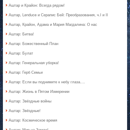
Аштар и Крайон: Всегда рядом!
Аштар, Lenduce и Серапис Бей: Преобразования, ч.I и II
Аштар, Крайон, Адама и Мария Магдалина: О нас
Аштар: Битва!
Аштар: Божественный План
Аштар: Булат
Аштар: Генеральная уборка!
Аштар: Герб Семьи
Аштар: Если вы поднимите к небу глаза….
Аштар: Жизнь в Пятом Измерении
Аштар: Звёздные войны
Аштар: Звёздные!
Аштар: Космическое время
Аштар: Мир на Земле!