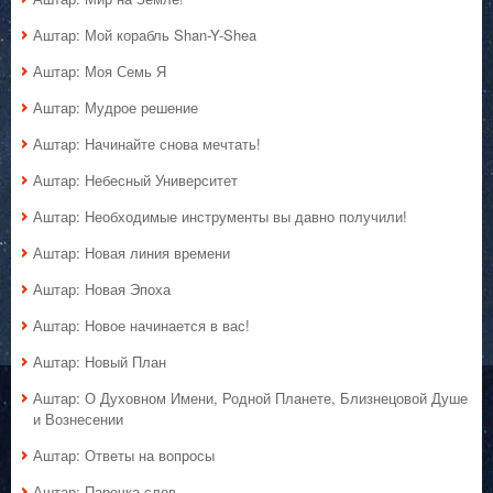
Аштар: Мой корабль Shan-Y-Shea
Аштар: Моя Семь Я
Аштар: Мудрое решение
Аштар: Начинайте снова мечтать!
Аштар: Небесный Университет
Аштар: Необходимые инструменты вы давно получили!
Аштар: Новая линия времени
Аштар: Новая Эпоха
Аштар: Новое начинается в вас!
Аштар: Новый План
Аштар: О Духовном Имени, Родной Планете, Близнецовой Душе
и Вознесении
Аштар: Ответы на вопросы
Аштар: Парочка слов…