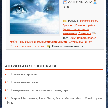
20 декабря, 2012
Rina
Posted in
Великое Белое
Братство
,
Главная
,
Крайон
,
Крайон: Вне времени
,
Ченнелинги
,
Эзотерика
Tags:
2012
,
Barbara Bessen
,
Крайон: Вне времени
,
межпространственность
,
Служба Магнитной
к
Среды
,
ченнелинг
,
эзотерика
Комментарии
отключены
записи
Крайон:
Вне
времени
АКТУАЛЬНАЯ ЭЗОТЕРИКА.
1. Hовые материалы
1. Hовые ченнелинги
1. Ежедневный Галактический Календарь
1. Мария Магдалина, Lady Nada, Мать Мария, Изис, МааТ, Гуань
Инь