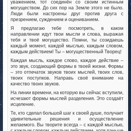
уважением, тот соединён со своим истинным
могуществом. До сих пор на Земле этого не было.
Люди были настроены друг против друга с
презрением, суждением и оцениванием.
Я предлагаю тебе посмотреть, в каком
направлении идут твои мысли и слова, выражая
тебя и твоё могущество. Помни, ты созидаешь
каждый момент, каждой мыслью, каждым словом,
каждым действием! Ты – могущественный Творец!
Каждая мысль, каждое слово, каждое действие –
это звук, создающий формы в твоей жизни. Формы
– это отпечаток звуков твоих мыслей, твоих слов,
твоих поступков. Направь своё внимание на
качество твоих звуков.
На линии времени, на которую вы сейчас вступили,
исчезают формы мыслей разделения. Это создаёт
исцеление.
Те, кто сделал большой шаг к своей душе, получает
удивительные решения и осуществление
желаемого. Вы творите всегда – с каждой мыслью,
с каждым словом, каждым действием, хотя раньше