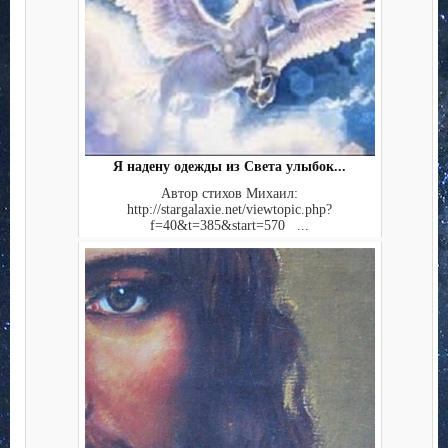
Я надену одежды из Света улыбок...
Автор стихов Михаил:
http://stargalaxie.net/viewtopic.php?
f=40&t=385&start=570 ...