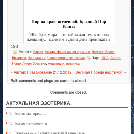
Пир на краю вселенной. Брачный Пир
Товита
"Ибо брак мира - это тайна для тех, кто взял
женщину... Дано им всякий день проникать в
чертог брачн...
193
Posted in
Аштар
,
Аштар: Новая линия времени
,
Великое Белое
Братство
,
Ченнелинги
,
Ченнелинги с техниками
Tags:
2012
,
Аштар:
Новая Линия Времени
,
медитация
,
практика
«
Аштар: Празднование 21.12.2012
Великая Победа над тьмой!
»
Both comments and pings are currently closed.
Comments are closed.
АКТУАЛЬНАЯ ЭЗОТЕРИКА.
1. Hовые материалы
1. Hовые ченнелинги
1. Ежедневный Галактический Календарь