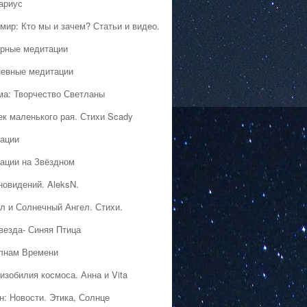
ариус
мир: Кто мы и зачем? Статьи и видео.
рные медитации
евные медитации
ма: Творчество Светланы
ек маленького рая. Стихи Scady
ации
ации на Звёздном
новидений. AleksN.
л и Солнечный Ангел. Стихи.
везда- Синяя Птица
лнам Времени
изобилия космоса. Анна и Vita
н: Новости. Этика, Солнце