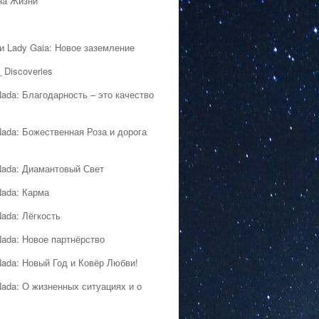
на Жизни
 и Lady Gaia: Новое заземление
 Discoveries
Nada: Благодарность – это качество
Nada: Божественная Роза и дорога
Nada: Диамантовый Свет
Nada: Карма
Nada: Лёгкость
Nada: Новое партнёрство
Nada: Новый Год и Ковёр Любви!
Nada: О жизненных ситуациях и о