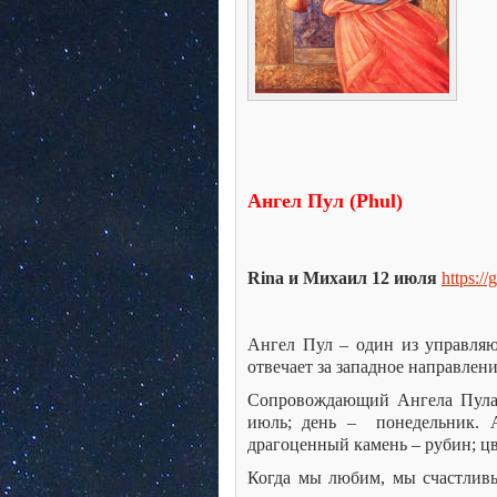
Ангел Пул (Phul
)
Rina
и Михаил 12 июля
https://
Ангел Пул – один из управля
отвечает за западное направлени
Сопровождающий Ангела Пула 
июль; день – понедельник. А
драгоценный камень – рубин; ц
Когда мы любим, мы счастливы