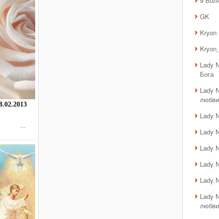
9 Вол
GK
Kryon
Kryon_
Lady 
Бога
Lady 
любви
.02.2013
Lady 
нта ...
Lady 
Lady 
Lady 
Lady 
Lady 
любви