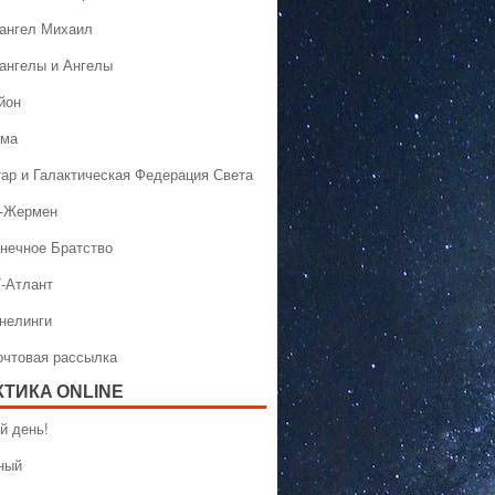
хангел Михаил
хангелы и Ангелы
йон
ама
тар и Галактическая Федерация Света
н-Жермен
лнечное Братство
Т-Атлант
ннелинги
Почтовая рассылка
КТИКA ONLINE
й день!
ный