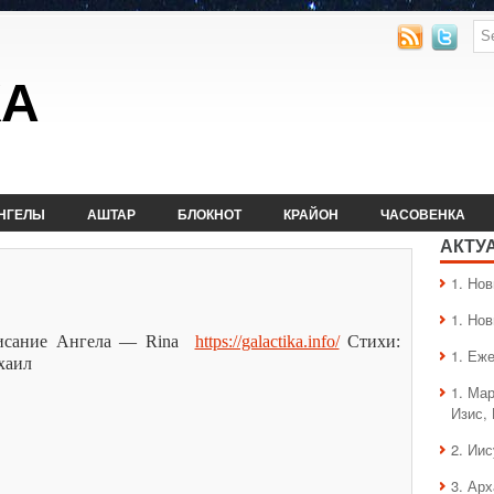
КА
НГЕЛЫ
АШТАР
БЛОКНОТ
КРАЙОН
ЧАСОВЕНКА
АКТУ
1. Hо
1. Hо
исание Ангела — Rina
https://galactika.info/
Стихи:
1. Еж
хаил
1. Ма
Изис,
2. Ии
3. Ар