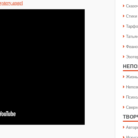
mystery.angel
Сказо
Стихи
Тарфо
Татья
Феано
Эзоте
НЕПО
Жизнь
Непоз
Психо
Сверх
ТВОР
Автор
Искус