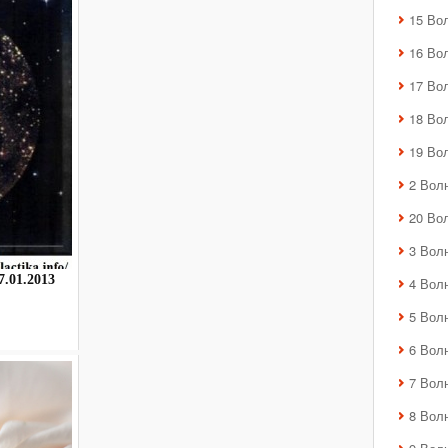
15 Во
16 Во
17 Во
18 Во
19 Во
2 Вол
20 Во
3 Вол
.01.2013
4 Вол
5 Вол
6 Вол
7 Вол
8 Вол