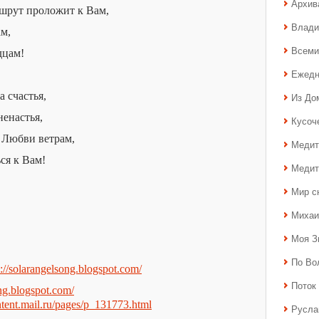
Архив
шрут проложит к Вам,
Влади
м,
Всеми
дцам!
Ежедн
 счастья,
Из До
енастья,
Кусоч
м Любви ветрам,
Медит
ся к Вам!
Медит
Мир с
Михаи
Моя З
По Во
p://solarangelsong.blogspot.com/
Поток 
ong.blogspot.com/
ontent.mail.ru/pages/p_131773.html
Русла