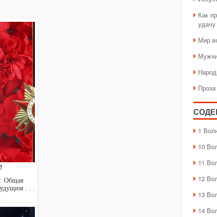
Как пр
удачу
Мир в
Мужчи
Народ
Проза
СОДЕ
1 Вол
10 Во
11 Во
!
12 Во
н: Общая
удущим . . .
13 Во
14 Во