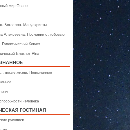
чный мир Феано
н. Богослов. Манускрипты
на Алексеевна: Послания с любовью
. Галактический Ковчег
рический Блокнот Rina
ЗНАННОЕ
… после жизни. Непознанное
нанное
логия
способности человека
ЧЕСКАЯ ГОСТИНАЯ
ские рукописи
ство