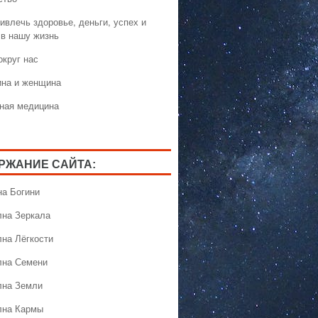
ивлечь здоровье, деньги, успех и
 в нашу жизнь
округ нас
на и женщина
ная медицина
РЖАНИЕ САЙТА:
на Богини
лна Зеркала
лна Лёгкости
лна Семени
лна Земли
лна Кармы