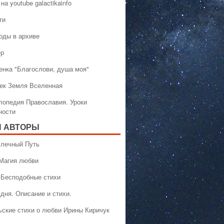
на youtube galactikainfo
ти
оды в архиве
ер
енка "Благослови, душа моя"
ек Земля Вселенная
лопедия Православия. Уроки
ности
 АВТОРЫ
 Млечный Путь
 Магия любви
 Бесподобные стихи
дня. Описание и стихи.
ьские стихи о любви Ирины Киричук