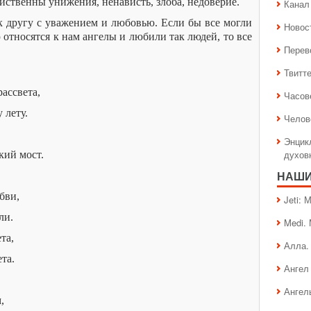
ственны унижения, ненависть, злоба, недоверие.
Канал 
 другу с уважением и любовью. Если бы все могли
Новос
 относятся к нам ангелы и любили так людей, то все
Перев
Твитт
ассвета,
Часов
 лету.
Челов
Энцик
духов
кий мост.
НАШИ
бви,
Jeti:
ли.
Medi.
та,
Алла.
та.
Ангел 
Ангел
,