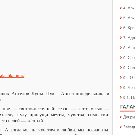
4. Ар
5. Ар
6. Кра
7. Ад
8. Аш
9. Се
9. Со
galactika.info/
9. ТО
9. Че
ющих Ангелов Луны. Пул – Ангел понедельника и
9.1. 
е.
ГАЛА
цвет – светло-песочный; сезон — лето; месяц —
нгелу Пулу присущи мечты, чувства, симпатии;
Добры
вет свечей — жёлтый.
Звёзд
. А когда мы не чувствуем любви, мы несчастны,