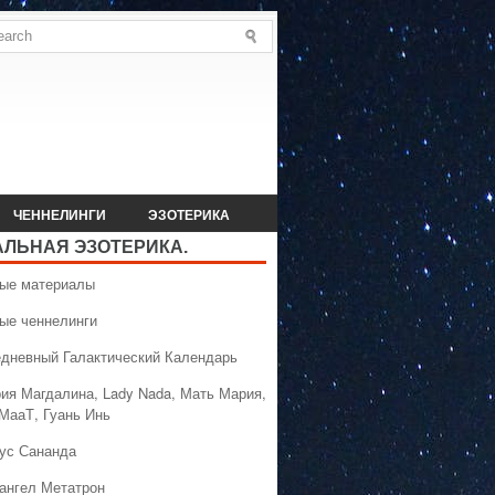
ЧЕННЕЛИНГИ
ЭЗОТЕРИКА
АЛЬНАЯ ЭЗОТЕРИКА.
вые материалы
вые ченнелинги
едневный Галактический Календарь
рия Магдалина, Lady Nada, Мать Мария,
 МааТ, Гуань Инь
сус Сананда
хангел Метатрон