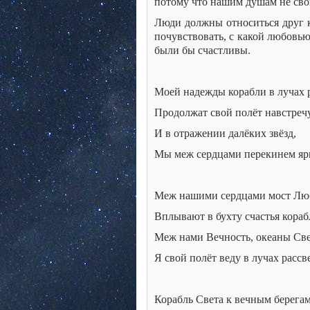
потому что нашим душам не свой
Люди должны относиться друг к
почувствовать, с какой любовью
были бы счастливы.
Моей надежды корабли в лучах р
Продолжат свой полёт навстречу
И в отражении далёких звёзд,
Мы меж сердцами перекинем яр
Меж нашими сердцами мост Лю
Вплывают в бухту счастья кораб
Меж нами Вечность, океаны Све
Я свой полёт веду в лучах рассве
Корабль Света к вечным берегам