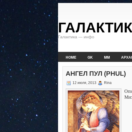
ГАЛАКТИ
Галактика — инфо
HOME
GK
MM
АРХА
АНГЕЛ ПУЛ (PHUL)
12 июля, 2013
Rina
Оп
Ми