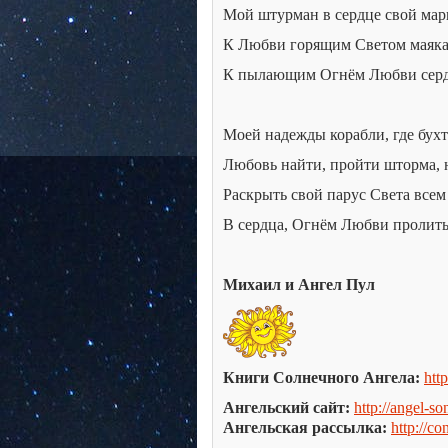
Мой штурман в сердце свой мар
К Любви горящим Светом маяка
К пылающим Огнём Любви сер
Моей надежды корабли, где бухта
Любовь найти, пройти шторма, н
Раскрыть свой парус Света все
В сердца, Огнём Любви пролить
Михаил и Ангел Пул
Книги Солнечного Ангела:
htt
Ангельский сайт:
http://angel-s
Ангельская рассылка:
http://c