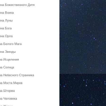
лна Божественного Дитя
лна Воина
лна Луны
лна Бога
лна Орла
на Белого Мага
лна Звезды
на Исцеления
на Солнца
на Небесного Странника
на Моста Миров
на Шторма
на Человека