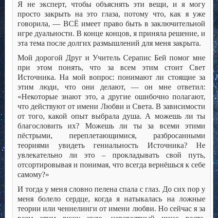
Я не эксперт, чтобы объяснять эти вещи, и я могу
просто закрыть на это глаза, потому что, как я уже
говорила, — ВСЁ имеет право быть в заключительной
игре дуальности. В конце концов, я приняла решение, и
эта тема после долгих размышлений для меня закрыта.
Мой дорогой Друг и Учитель Серапис Бей помог мне
при этом понять, что за всем этим стоит Свет
Источника. На мой вопрос: понимают ли стоящие за
этим люди, что они делают, — он мне ответил:
«Некоторые знают это, а другие ошибочно полагают,
что действуют от имени Любви и Света. В зависимости
от того, какой опыт выбрала душа. А можешь ли ты
благословить их? Можешь ли ты за всеми этими
пёстрыми, переплетающимися, разбросанными
теориями увидеть гениальность Источника? Не
увлекательно ли это – прокладывать свой путь,
отсортировывая и понимая, что всегда вернёшься к себе
самому?»
И тогда у меня словно пелена спала с глаз. До сих пор у
меня болело сердце, когда я натыкалась на ложные
теории или ченнелинги от имени любви. Но сейчас я за