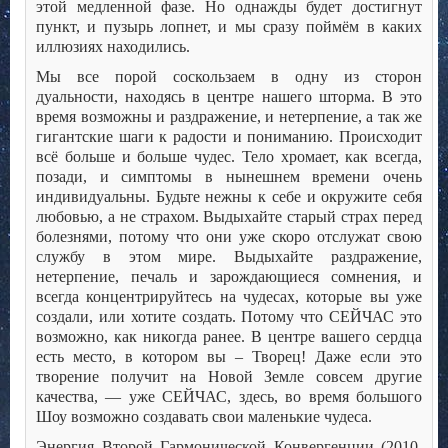
этой медленной фазе. Но однажды будет достигнут
пункт, и пузырь лопнет, и мы сразу поймём в каких
иллюзиях находились.
Мы все порой соскользаем в одну из сторон
дуальности, находясь в центре нашего шторма. В это
время возможны и раздражение, и нетерпение, а так же
гигантские шаги к радости и пониманию. Происходит
всё больше и больше чудес. Тело хромает, как всегда,
позади, и симптомы в нынешнем времени очень
индивидуальны. Будьте нежны к себе и окружите себя
любовью, а не страхом. Выдыхайте старый страх перед
болезнями, потому что они уже скоро отслужат свою
службу в этом мире. Выдыхайте раздражение,
нетерпение, печаль и зарождающиеся сомнения, и
всегда концентрируйтесь на чудесах, которые вы уже
создали, или хотите создать. Потому что СЕЙЧАС это
возможно, как никогда ранее. В центре вашего сердца
есть место, в котором вы – Творец! Даже если это
творение получит на Новой Земле совсем другие
качества, — уже СЕЙЧАС, здесь, во время большого
Шоу возможно создавать свои маленькие чудеса.
Энергия Второй Гармонической Конвергенции (2010,