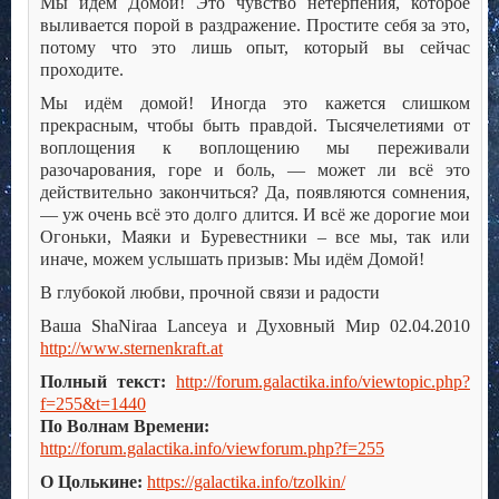
Мы идём Домой! Это чувство нетерпения, которое
выливается порой в раздражение. Простите себя за это,
потому что это лишь опыт, который вы сейчас
проходите.
Мы идём домой! Иногда это кажется слишком
прекрасным, чтобы быть правдой. Тысячелетиями от
воплощения к воплощению мы переживали
разочарования, горе и боль, — может ли всё это
действительно закончиться? Да, появляются сомнения,
— уж очень всё это долго длится. И всё же дорогие мои
Огоньки, Маяки и Буревестники – все мы, так или
иначе, можем услышать призыв: Мы идём Домой!
В глубокой любви, прочной связи и радости
Ваша ShaNiraa Lanceya и Духовный Мир 02.04.2010
http://www.sternenkraft.at
Полный текст:
http://forum.galactika.info/viewtopic.php?
f=255&t=1440
По Волнам Времени:
http://forum.galactika.info/viewforum.php?f=255
О Цолькине:
https://galactika.info/tzolkin/