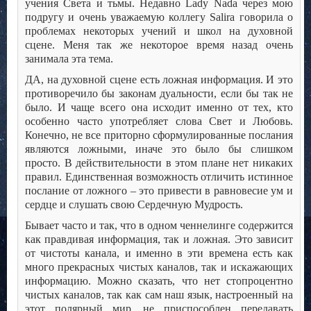
учения Света и тьмы. Недавно Lady Nada через мою
подругу и очень уважаемую коллегу Salira говорила о
проблемах некоторых учений и школ на духовной
сцене. Меня так же некоторое время назад очень
занимала эта тема.
ДА, на духовной сцене есть ложная информация. И это
противоречило бы законам дуальности, если бы так не
было. И чаще всего она исходит именно от тех, кто
особенно часто употребляет слова Свет и Любовь.
Конечно, не все приторно сформулированные послания
являются ложными, иначе это было бы слишком
просто. В действительности в этом плане нет никаких
правил. Единственная возможность отличить истинное
послание от ложного – это привести в равновесие ум и
сердце и слушать свою Сердечную Мудрость.
Бывает часто и так, что в одном ченнелинге содержится
как правдивая информация, так и ложная. Это зависит
от чистоты канала, и именно в эти времена есть как
много прекрасных чистых каналов, так и искажающих
информацию. Можно сказать, что нет стопроцентно
чистых каналов, так как сам наш язык, настроенный на
этот полярный мир, не приспособлен передавать