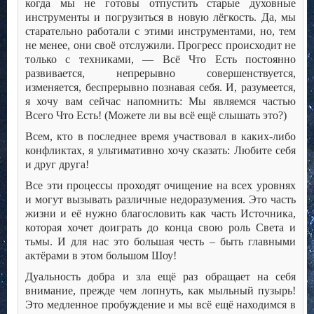
когда мы не готовы отпустить старые духовные
инструменты и погрузиться в новую лёгкость. Да, мы
старательно работали с этими инструментами, но, тем
не менее, они своё отслужили. Прогресс происходит не
только с техниками, — Всё Что Есть постоянно
развивается, непрерывно совершенствуется,
изменяется, беспрерывно познавая себя. И, разумеется,
я хочу вам сейчас напомнить: Мы являемся частью
Всего Что Есть! (Можете ли вы всё ещё слышать это?)
Всем, кто в последнее время участвовал в каких-либо
конфликтах, я ультимативно хочу сказать: Любите себя
и друг друга!
Все эти процессы проходят очищение на всех уровнях
и могут вызывать различные недоразумения. Это часть
жизни и её нужно благословить как часть Источника,
которая хочет доиграть до конца свою роль Света и
тьмы. И для нас это большая честь – быть главными
актёрами в этом большом Шоу!
Дуальность добра и зла ещё раз обращает на себя
внимание, прежде чем лопнуть, как мыльный пузырь!
Это медленное пробуждение и мы всё ещё находимся в