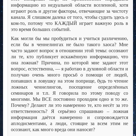
информацию из недуальной области вселенной, хотя
играют роль и другие факторы, отвечающие за чистоту
канала. Я слишком далека от того, чтобы судить здесь о
ком-то, потому что КАЖДЫЙ играет важную роль в
это время больших событий.
Как могли бы мы пробудиться и учиться различению,
если бы в ченнелингах не было такого хаоса? Мне
часто задают вопрос в отношении этой темы: осознают
ли те, кто публикует искажённую информацию, что
она ложная? Причина, по которой мне задают этот
вопрос, естественна, — я работаю в духовной области и
получаю очень много просьб о помощи от людей,
попавших в ловушку на этом поприще, будь то чтение
ложных ченнелингов, посещение определённых
семинаров и т.п. Я говорила по этому поводу со
многими. Мы ВСЕ постоянно проходим одно и то же.
Почему? Делают ли это намеренно те, кто несёт за это
ответственность? Я серьёзно спрашиваю – ложная
информация даётся намеренно и сопровождается
аплодисментами, а люди, стоящие за всем этим не
осознают, как много вреда они наносят?