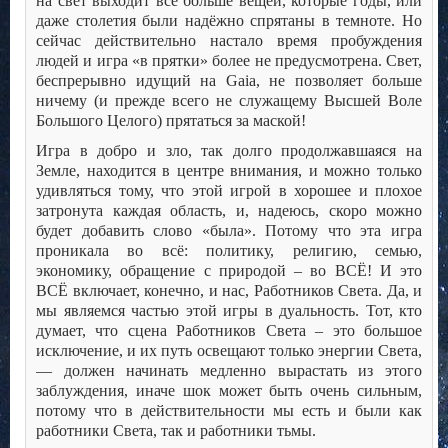
на свет выходит всё больше вещей, которые годы, или
даже столетия были надёжно спрятаны в темноте. Но
сейчас действительно настало время пробуждения
людей и игра «в прятки» более не предусмотрена. Свет,
беспрерывно идущий на Gaia, не позволяет больше
ничему (и прежде всего не служащему Высшей Воле
Большого Целого) прятаться за маской!
Игра в добро и зло, так долго продолжавшаяся на
Земле, находится в центре внимания, и можно только
удивляться тому, что этой игрой в хорошее и плохое
затронута каждая область, и, надеюсь, скоро можно
будет добавить слово «была». Потому что эта игра
проникала во всё: политику, религию, семью,
экономику, обращение с природой – во ВСЁ! И это
ВСЁ включает, конечно, и нас, Работников Света. Да, и
мы являемся частью этой игры в дуальность. Тот, кто
думает, что сцена Работников Света – это большое
исключение, и их путь освещают только энергии Света,
— должен начинать медленно вырастать из этого
заблуждения, иначе шок может быть очень сильным,
потому что в действительности мы есть и были как
работники Света, так и работники тьмы.