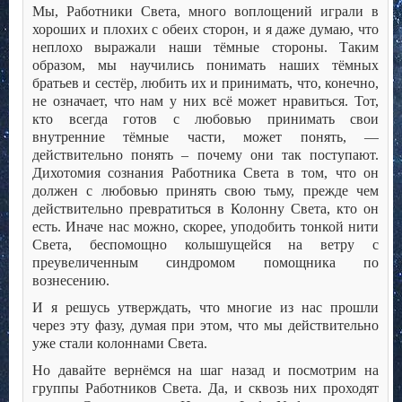
Мы, Работники Света, много воплощений играли в
хороших и плохих с обеих сторон, и я даже думаю, что
неплохо выражали наши тёмные стороны. Таким
образом, мы научились понимать наших тёмных
братьев и сестёр, любить их и принимать, что, конечно,
не означает, что нам у них всё может нравиться. Тот,
кто всегда готов с любовью принимать свои
внутренние тёмные части, может понять, —
действительно понять – почему они так поступают.
Дихотомия сознания Работника Света в том, что он
должен с любовью принять свою тьму, прежде чем
действительно превратиться в Колонну Света, кто он
есть. Иначе нас можно, скорее, уподобить тонкой нити
Света, беспомощно колышущейся на ветру с
преувеличенным синдромом помощника по
вознесению.
И я решусь утверждать, что многие из нас прошли
через эту фазу, думая при этом, что мы действительно
уже стали колоннами Света.
Но давайте вернёмся на шаг назад и посмотрим на
группы Работников Света. Да, и сквозь них проходят