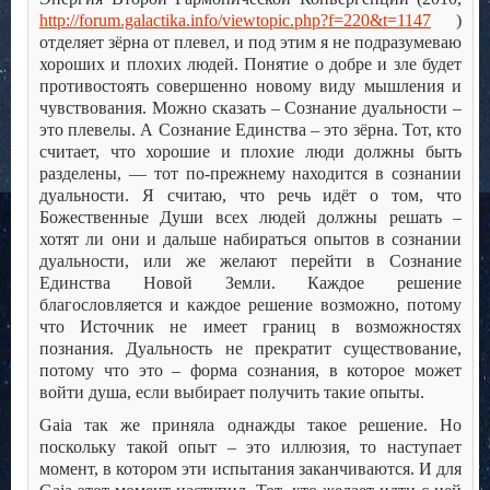
http://forum.galactika.info/viewtopic.php?f=220&t=1147
)
отделяет зёрна от плевел, и под этим я не подразумеваю
хороших и плохих людей. Понятие о добре и зле будет
противостоять совершенно новому виду мышления и
чувствования. Можно сказать – Сознание дуальности –
это плевелы. А Сознание Единства – это зёрна. Тот, кто
считает, что хорошие и плохие люди должны быть
разделены, — тот по-прежнему находится в сознании
дуальности. Я считаю, что речь идёт о том, что
Божественные Души всех людей должны решать –
хотят ли они и дальше набираться опытов в сознании
дуальности, или же желают перейти в Сознание
Единства Новой Земли. Каждое решение
благословляется и каждое решение возможно, потому
что Источник не имеет границ в возможностях
познания. Дуальность не прекратит существование,
потому что это – форма сознания, в которое может
войти душа, если выбирает получить такие опыты.
Gaia так же приняла однажды такое решение. Но
поскольку такой опыт – это иллюзия, то наступает
момент, в котором эти испытания заканчиваются. И для