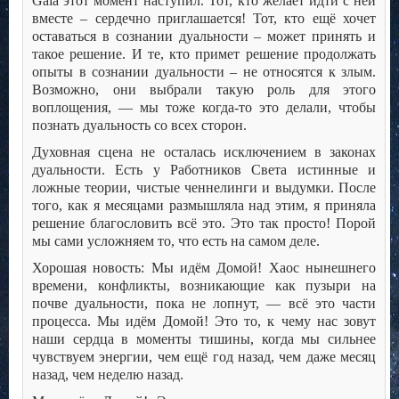
Gaia этот момент наступил. Тот, кто желает идти с ней
вместе – сердечно приглашается! Тот, кто ещё хочет
оставаться в сознании дуальности – может принять и
такое решение. И те, кто примет решение продолжать
опыты в сознании дуальности – не относятся к злым.
Возможно, они выбрали такую роль для этого
воплощения, — мы тоже когда-то это делали, чтобы
познать дуальность со всех сторон.
Духовная сцена не осталась исключением в законах
дуальности. Есть у Работников Света истинные и
ложные теории, чистые ченнелинги и выдумки. После
того, как я месяцами размышляла над этим, я приняла
решение благословить всё это. Это так просто! Порой
мы сами усложняем то, что есть на самом деле.
Хорошая новость: Мы идём Домой! Хаос нынешнего
времени, конфликты, возникающие как пузыри на
почве дуальности, пока не лопнут, — всё это части
процесса. Мы идём Домой! Это то, к чему нас зовут
наши сердца в моменты тишины, когда мы сильнее
чувствуем энергии, чем ещё год назад, чем даже месяц
назад, чем неделю назад.