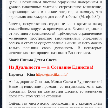
цели. Осознанным чистым сердечным намерением я
удаляю навязчивые мысли и стереотипное мышление,
опускающее меня в низкие энергии, и памятуя, что
«довольно для каждого дня своей заботы” (Матф. 6:34).
Завесы, искусственно созданные эоны времени назад
тяжелейшим вирусом, пришедшем на Землю, скрывали
от нас много возможностей. Трёхмерное ограниченное
жизненное пространство тысячелетиями определяли
борьба и страх за существование. Выйти из него можно
только повышая свою духовность. В некоторых
источниках этот процесс называют Вознесением.
Shari: Письмо Детям Света
Из Дуальности — в Сознание Единства!
Перевод – Rina
https://galactika.info/
Aloha, дорогие Огоньки, Маяки Света и Буревестники!
Наше путешествие проходит со встрясками, хотя, как
говорится: Если ты уже внутри шторма, то маленькая
гроза при этом уже не страшна!
Сейчас так много всего происходит, и с каждым днём