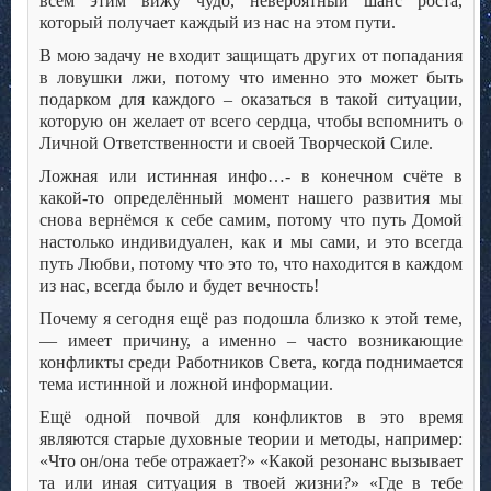
всем этим вижу чудо, невероятный шанс роста,
который получает каждый из нас на этом пути.
В мою задачу не входит защищать других от попадания
в ловушки лжи, потому что именно это может быть
подарком для каждого – оказаться в такой ситуации,
которую он желает от всего сердца, чтобы вспомнить о
Личной Ответственности и своей Творческой Силе.
Ложная или истинная инфо…- в конечном счёте в
какой-то определённый момент нашего развития мы
снова вернёмся к себе самим, потому что путь Домой
настолько индивидуален, как и мы сами, и это всегда
путь Любви, потому что это то, что находится в каждом
из нас, всегда было и будет вечность!
Почему я сегодня ещё раз подошла близко к этой теме,
— имеет причину, а именно – часто возникающие
конфликты среди Работников Света, когда поднимается
тема истинной и ложной информации.
Ещё одной почвой для конфликтов в это время
являются старые духовные теории и методы, например:
«Что он/она тебе отражает?» «Какой резонанс вызывает
та или иная ситуация в твоей жизни?» «Где в тебе