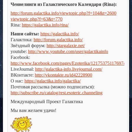
Ченнелинги из Галактического Календаря (Rina):
http://forum.galactika.info/viewtopic.php?f=104&t=2600
viewtopic.php?f=63&t=770
Rina:
https://galactika.info/rina/
Наши сайты:
https://galactika.info/
Галактика:
http://forum.galactika.info/
Звёздный форум:
http://stargalaxie.net/
youtube:
http://www.youtube.com/user/galactikainfo
Facebook:
http://www.facebook.com/pages/Ezoterika/121753751176974
LiveJournal:
http://galactika-info.livejournal.com/
ВКонтакте:
http://vkontakte.ru/id42228900
О нас:
https://galactika.info/galactika/
Почтовая рассылка (можно подписаться):
http://subscribe.ru/catalog/rest.esoteric.channeling
Международный Проект Галактика
Мы вам желаем удачи!