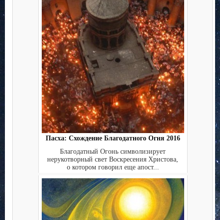
Пасха: Схождение Благодатного Огня 2016
Благодатный Огонь символизирует
нерукотворный свет Воскресения Христова,
о котором говорил еще апост...