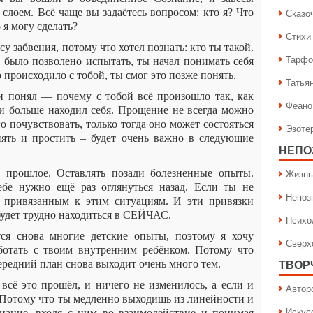
 слоем. Всё чаще вы задаётесь вопросом: кто я? Что
Сказо
 я могу сделать?
Стихи
у забвения, потому что хотел познать: кто ты такой.
Тарфо
е было позволено испытать, ты начал понимать себя
о происходило с тобой, ты смог это позже понять.
Татья
и понял — почему с тобой всё произошло так, как
Феано
и больше находил себя. Прощение не всегда можно
о почувствовать, только тогда оно может состояться
Эзоте
нять и простить – будет очень важно в следующие
НЕПО
и прошлое. Оставлять позади болезненные опыты.
Жизнь
ебе нужно ещё раз оглянуться назад. Если ты не
Непоз
я привязанным к этим ситуациям. И эти привязки
 будет трудно находиться в СЕЙЧАС.
Психо
я снова многие детские опыты, поэтому я хочу
Сверх
ботать с твоим внутренним ребёнком. Потому что
 передний план снова выходит очень много тем.
ТВОР
сё это прошёл, и ничего не изменилось, а если и
Автор
? Потому что ты медленно выходишь из линейности и
Искус
нание, входя с ним во взаимодействие и понимая