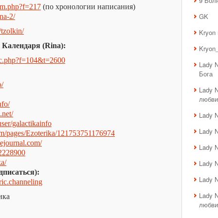
9 Вол
rum.php?f=217
(по хронологии написания)
GK
na-2/
/tzolkin/
Kryon
 Календаря (Rina):
Kryon_
opic.php?f=104&t=2600
Lady 
Бога
o/
Lady 
любви
nfo/
.net/
Lady 
er/galactikainfo
Lady 
om/pages/Ezoterika/121753751176974
ivejournal.com/
Lady 
42228900
ka/
Lady 
дписаться):
Lady 
eric.channeling
Lady 
ика
любви