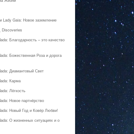
на Жизни
 и Lady Gaia: Новое заземление
 Discoveries
Nada: Благодарность – это качество
Nada: Божественная Роза и дорога
Nada: Диамантовый Свет
Nada: Карма
Nada: Лёгкость
Nada: Новое партнёрство
Nada: Новый Год и Ковёр Любви!
Nada: О жизненных ситуациях и о