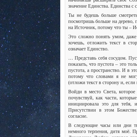
значение Единства. Единства с с
Ты не будешь больше смотреть
посмотришь больше на дерево, 
на Источник, потому что ты – И
Это сложно понять умом, даже
хочешь, отложить текст в сто
означает Единство.
… Представь себя сосудом. Пус
показать, что пустота – это то
пустота, а пространство. И в э
потому что словами я не мог
(отложи текст в сторону и, есл
Войди в место Света, которое 
почувствуй, как части, которые
инициировала это для тебя,
Присутствии в этом Божестве
согласие.
В следующие часы или дни ты
немного терпения, дитя моё. П