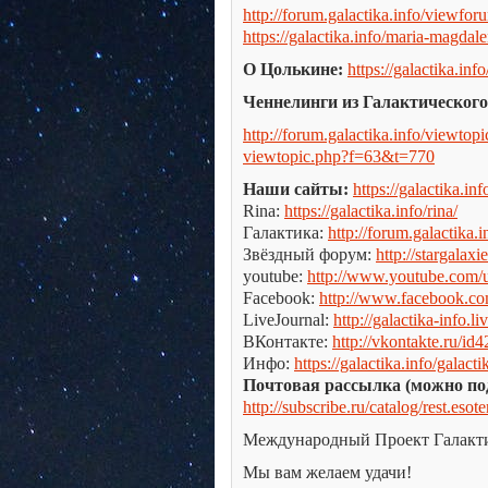
http://forum.galactika.info/viewfo
https://galactika.info/maria-magdale
О Цолькине:
https://galactika.info
Ченнелинги из Галактического
http://forum.galactika.info/viewt
viewtopic.php?f=63&t=770
Наши сайты:
https://galactika.inf
Rina:
https://galactika.info/rina/
Галактика:
http://forum.galactika.i
Звёздный форум:
http://stargalaxie
youtube:
http://www.youtube.com/us
Facebook:
http://www.facebook.c
LiveJournal:
http://galactika-info.l
ВКонтакте:
http://vkontakte.ru/id
Инфо:
https://galactika.info/galacti
Почтовая рассылка (можно по
http://subscribe.ru/catalog/rest.esot
Международный Проект Галакт
Мы вам желаем удачи!