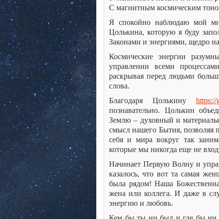
С магнитным космическим тоном
Я спокойно наблюдаю мой мир
Цолькина, которую я буду запо
Законами и энергиями, щедро 
Космические энергии разумн
управлении всеми процессам
раскрывая перед людьми боль
слова.
Благодаря Цолькину
https://
познавательно. Цолькин объе
Землю – духовный и материаль
смысл нашего Бытия, позволяя 
себя и мира вокруг так заним
которые мы никогда еще не вход
Начинает Первую Волну и управ
казалось, что вот та самая жен
была рядом! Наша Божественная
жена или коллега. И даже в с
энергию и любовь.
Кем бы ты ни был и где бы ни 