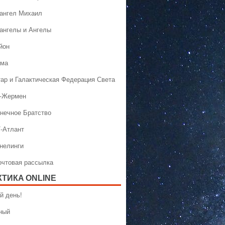
хангел Михаил
хангелы и Ангелы
йон
ама
тар и Галактическая Федерация Света
н-Жермен
лнечное Братство
Т-Атлант
ннелинги
Почтовая рассылка
КТИКA ONLINE
й день!
ный