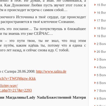
енит в тебе. Не думай, а знай. Не сомневайся, а
15 Во
я. Как Дуновение Любви пусть звучит этот голос в
 нём и происходит встреча с самим собой…
16 Во
нечного Источника в твоё сердце, где происходит
17 Во
 распространяется в твоё клеточное Сознание.
18 Во
чить это послание… Ты почувствуешь в ближайшее
или ты знаешь это уже СЕЙЧАС…
19 Во
ти – это пути твои, ты не знал, что под этим
2 Вол
же путём, каким идёшь ты, потому что я едина с
о лет назад, и сейчас снова иду. С тобой.
20 Во
3 Вол
4 Вол
ю с Салира 28.06.2008:
http://www.salira.de
5 Вол
watch?v=TWQMgzw-Kkk
6 Вол
info/my-way/
opic.php?f=217&t=2293
7 Вол
ии Магдалины/Lady Nada/Божественной Матери
8 Вол