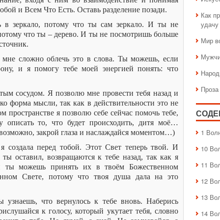
обой и Всем Что Есть. Оставь разделение позади.
Как пр
удачу
 в зеркало, потому что ты сам зеркало. И ты не
потому что ты – дерево. И ты не посмотришь больше
Мир в
сточник.
Мужчи
 мне сложно облечь это в слова. Ты можешь, если
рону, и я помогу тебе моей энергией понять: что
Народ
Проза
тым сосудом. Я позволю мне провести тебя назад и
лько форма мысли, так как в действительности это не
том пространстве я позволю себе сейчас помочь тебе,
СОДЕ
у описать то, что будет происходить, дитя моё…
1 Вол
и возможно, закрой глаза и наслаждайся моментом…)
я создала перед тобой. Этот Свет теперь твой. И
10 Во
 ты оставил, возвращаются к тебе назад, так как я
11 Во
 и ты можешь принять их в твоём Божественном
нном Свете, потому что твоя душа дала на это
12 Во
13 Во
 узнаешь, что вернулось к тебе вновь. Наберись
рислушайся к голосу, который укутает тебя, словно
14 Во