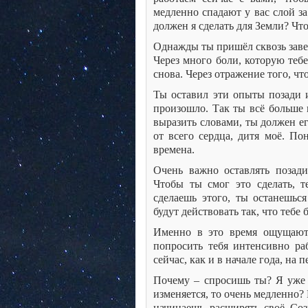
медленно спадают у вас слой за
должен я сделать для Земли? Что
Однажды ты пришёл сквозь завес
Через много боли, которую теб
снова. Через отражение того, чт
Ты оставил эти опыты позади 
произошло. Так ты всё больше 
выразить словами, ты должен ег
от всего сердца, дитя моё. По
времена.
Очень важно оставлять позад
Чтобы ты смог это сделать, т
сделаешь этого, ты останешьс
будут действовать так, что тебе
Именно в это время ощущаютс
попросить тебя интенсивно ра
сейчас, как и в начале года, на
Почему – спросишь ты? Я уже в
изменяется, то очень медленно
начинаешь расширять своё Соз