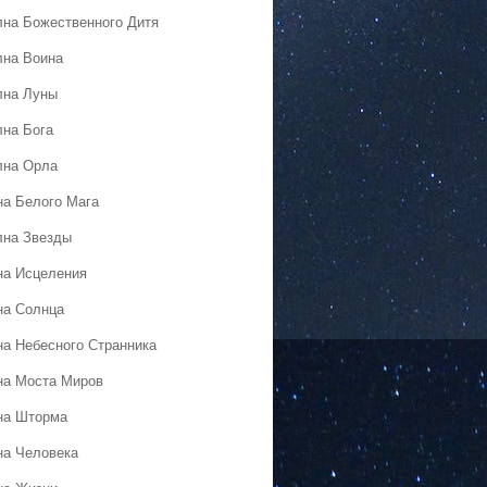
лна Божественного Дитя
лна Воина
лна Луны
лна Бога
лна Орла
на Белого Мага
лна Звезды
на Исцеления
на Солнца
на Небесного Странника
на Моста Миров
на Шторма
на Человека