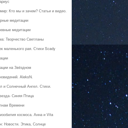
ариус
мир: Кто мы и зачем? Статьи и видео.
рные медитации
евные медитации
ма: Творчество Светланы
ек маленького рая. Стихи Scady
ации
ации на Звёздном
новидений. AleksN.
л и Солнечный Ангел. Стихи.
везда- Синяя Птица
лнам Времени
изобилия космоса. Анна и Vita
н: Новости. Этика, Солнце