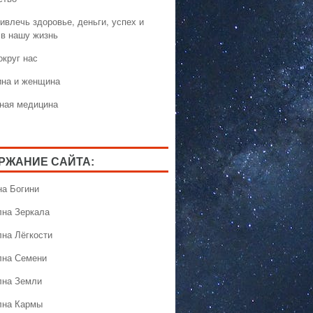
ивлечь здоровье, деньги, успех и
 в нашу жизнь
округ нас
на и женщина
ная медицина
РЖАНИЕ САЙТА:
на Богини
лна Зеркала
лна Лёгкости
лна Семени
лна Земли
лна Кармы