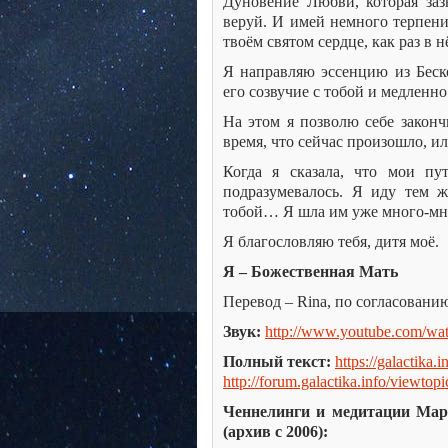
Дуновение Любви, которая зазв
веруй. И имей немного терпени
твоём святом сердце, как раз в
Я направляю эссенцию из Беско
его созвучие с тобой и медленно
На этом я позволю себе закон
время, что сейчас произошло, 
Когда я сказала, что мои пу
подразумевалось. Я иду тем 
тобой… Я шла им уже много-мног
Я благословляю тебя, дитя моё.
Я – Божественная Мать
Перевод – Rina, по согласовани
Звук:
http://www.youtube.com/
Полный текст:
https://galactika.
http://forum.galactika.info/viewt
Ченнелинги и медитации Мар
(архив с 2006):