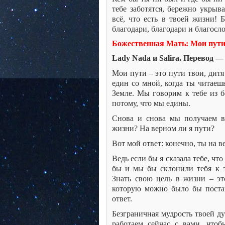
тебе заботятся, бережно укрыв
всё, что есть в твоей жизни! 
благодари, благодари и благосл
Божественная Мать: Мои пути 
Lady Nada и Salira. Перевод —
Мои пути – это пути твои, дитя
един со мной, когда ты читаеш
Земле. Мы говорим к тебе из б
потому, что мы едины.
Снова и снова мы получаем в
жизни? На верном ли я пути?
Вот мой ответ: конечно, ты на в
Ведь если бы я сказала тебе, чт
бы и мы бы склонили тебя к эн
Знать свою цель в жизни – эт
которую можно было бы поста
ответ.
Безграничная мудрость твоей д
работаем сейчас с вами, что