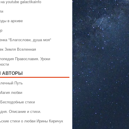
на youtube galactikainfo
ти
оды в архиве
ер
енка "Благослови, душа моя"
ек Земля Вселенная
лопедия Православия. Уроки
ности
 АВТОРЫ
 Млечный Путь
 Магия любви
 Бесподобные стихи
дня. Описание и стихи.
ьские стихи о любви Ирины Киричук