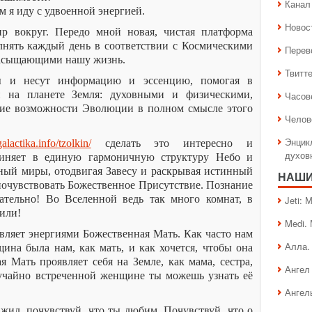
Канал 
 я иду с удвоенной энергией.
Новос
 вокруг. Передо мной новая, чистая платформа
лнять каждый день в соответствии с Космическими
Перев
насыщающими нашу жизнь.
Твитт
ы и несут информацию и эссенцию, помогая в
и на планете Земля: духовными и физическими,
Часов
шие возможности Эволюции в полном смысле этого
Челов
Энцик
galactika.info/tzolkin/
сделать это интересно и
духов
диняет в единую гармоничную структуру Небо и
ный миры, отодвигая Завесу и раскрывая истинный
НАШИ
почувствовать Божественное Присутствие. Познание
ательно! Во Вселенной ведь так много комнат, в
Jeti:
или!
Medi.
ляет энергиями Божественная Мать. Как часто нам
Алла.
щина была нам, как мать, и как хочется, чтобы она
 Мать проявляет себя на Земле, как мама, сестра,
Ангел 
лучайно встреченной женщине ты можешь узнать её
Ангел
жил, почувствуй, что ты любим. Почувствуй, что о