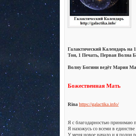
.
.
.
.
.
Галактический Календарь на 17
Тон, 1 Печать, Первая Волна 
.
Волну Богини ведёт Мария Ма
.
.
Божественная Мать
.
.
Rina
https://galactika.info/
.
.
Я с благодарностью принимаю 
Я нахожусь со всеми в единстве
У меня новое начало и я полон 