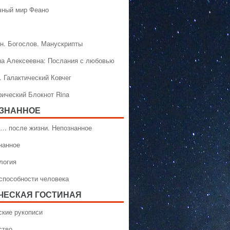
чный мир Феано
н. Богослов. Манускрипты
на Алексеевна: Послания с любовью
. Галактический Ковчег
рический Блокнот Rina
ЗНАННОЕ
… после жизни. Непознанное
нанное
логия
способности человека
ЧЕСКАЯ ГОСТИНАЯ
ские рукописи
ство