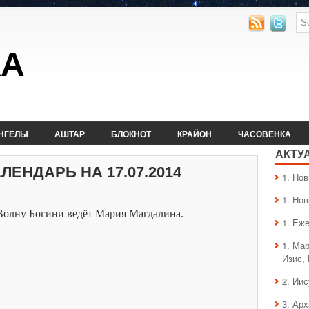
КА
НГЕЛЫ
АШТАР
БЛОКНОТ
КРАЙОН
ЧАСОВЕНКА
АКТУ
ЕНДАРЬ НА 17.07.2014
1. Hо
1. Hо
Волну Богини ведёт Мария Магдалина.
1. Еж
1. Ма
Изис,
2. Ии
3. Ар