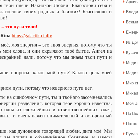
Архив
ая твои плечи Накидкой Любви. Благослови себя и
Влади
Благослови своих родных и близких! Благослови и
ови!
Всеми
– это пути твои!
Ежедн
 Rina
https://galactika.info/
Из До
 моё, моя энергия – это твоя энергия, потому что ты
ь мои слова, и они окрыляют твоё бытие, Ангел на
Кусоч
ескрайней дали, потому что мы знаем твои пути и
Медит
Медит
аши вопросы: каков мой путь? Какова цель моей
Мир с
ерном пути, потому что неверного пути нет.
Михаи
о ты на ошибочном пути, ты и твоё эго засомневались
Моя З
ергии разделения, которая тебе хорошо известна.
о одна из сложнейших и ответственнейших задач,
По Во
вить, и очень важен внимательный и осторожный
Поток 
уши, как дуновение говорящей любви, дитя моё. Мы
Русла
бы вы вошли в объединённое Сознание, и завесы