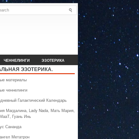
ЧЕННЕЛИНГИ
ЭЗОТЕРИКА
АЛЬНАЯ ЭЗОТЕРИКА.
вые материалы
вые ченнелинги
едневный Галактический Календарь
рия Магдалина, Lady Nada, Мать Мария,
 МааТ, Гуань Инь
сус Сананда
хангел Метатрон