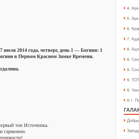
4. Ар
5. Ар
6. Кра
7. Ад
8. Аш
 июля 2014 года, четверг, день 1 — Богиня: 1
Богини в Первом Красном Замке Времени.
9. Се
гдалина.
9. Со
9. ТО
9. Че
9.1. 
ГАЛА
Добры
первый тон Источника.
Звёзд
 и гармонии.
решимости!