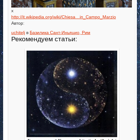
х
http://it.wikipedia.org/wiki/Chiesa…in_Campo_Marzio
Автор:
uchitelj
в
Базилика Сант-Иньяцио, Рим
Рекомендуем статьи: