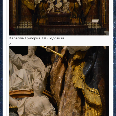
Капелла Григория XV Людовизи
х