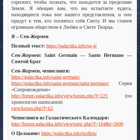
горизонт, чтобы познать, что находится за пределами
Земли. Я обещаю вам, что вы испытаете чудеса,
находящиеся пока вне вашего представления, и они
придут к тем, кто посвятил себя Свету. И мы станем
огромным обществом в Любви и Свете Творца.
Я – Сен-Жермен
Полный текст:
https://galactika.info/sg-4/
Сен-Жермен: Saint Germain — Santo Hermano —
Святой Брат
Сен-Жермен, ченнелинги:
https://galactika.info/saint-germain/
https://galactika.info/saint-germain/saint-hermano/
Серия
«Сопровождение»
http://forum.galactika.info/viewforum.php?f=225
(по
хронологии написания)
viewforum.php?f=62
Ченнелинги из Галактического Календаря:
http://forum.galactika.info/viewtopic.php?f=104&t=2600
О Цолькине:
https://galactika.info/tzolkin/