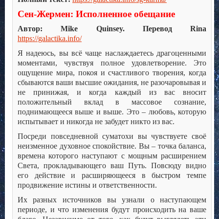
Сен-Жермен: Исполненное обещание
Автор: Mike Quinsey. Перевод Rina
https://galactika.info/
Я надеюсь, вы всё чаще наслаждаетесь драгоценными
моментами, чувствуя полное удовлетворение. Это
ощущение мира, покоя и счастливого творения, когда
сбываются ваши высшие ожидания, не разочаровывая и
не принижая, и когда каждый из вас вносит
положительный вклад в массовое сознание,
поднимающееся выше и выше. Это – любовь, которую
испытывает и никогда не забудет никто из вас.
Посреди повседневной суматохи вы чувствуете своё
неизменное духовное спокойствие. Вы – точка баланса,
времена которого наступают с мощным расширением
Света, прокладывающего ваш Путь. Повсюду видно
его действие и расширяющееся в быстром темпе
продвижение истины и ответственности.
Их разных источников вы узнали о наступающем
периоде, и что изменения будут происходить на ваше