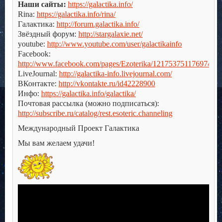
Наши сайты:
https://galactika.info/
Rina:
https://galactika.info/rina/
Галактика:
http://forum.galactika.info/
Звёздный форум:
http://stargalaxie.net/
youtube:
http://www.youtube.com/user/galactikainfo
Facebook:
http://www.facebook.com/pages/Ezoterika/121753751176974
LiveJournal:
http://galactika-info.livejournal.com/
ВКонтакте:
http://vkontakte.ru/id42228900
Инфо:
https://galactika.info/galactika/
Почтовая рассылка (можно подписаться):
http://subscribe.ru/catalog/rest.esoteric.channeling
Международный Проект Галактика
Мы вам желаем удачи!