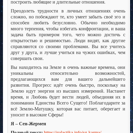
построить любящие и длительные отношения.
Преодолеть трудности в личных отношениях очень
сложно, но побеждают те, кто умеет забыть своё эго и
способен любить безусловно. Обычно необходимо
много терпения, чтобы избегать конфронтации, и ваша
задача быть примером того, чего можно достичь с
открытостью и решимостью. Люди видят, как другие
справляются со своими проблемами. Вы все учитесь
друг у друга, и лучше учиться на чужих ошибках, чем
совершать свои.
Вы находитесь на Земле в очень важные времена, они
уникальны относительно возможностей,
предлагающихся вам для вашего дальнейшего
развития. Прогресс идёт очень быстро, поскольку на
Землю идут энергии из высших измерений. Настанет
время, и Любовь будет вести людей, объединяя их в
понимании Единства Всего Сущего! Поблагодарите за
всё Землю-Матушку, которая вас питает, оберегает и
уносит в высокие Сферы!
Я – Сен-Жермен
Полный текст:
https://galactika.info/sg-karma/