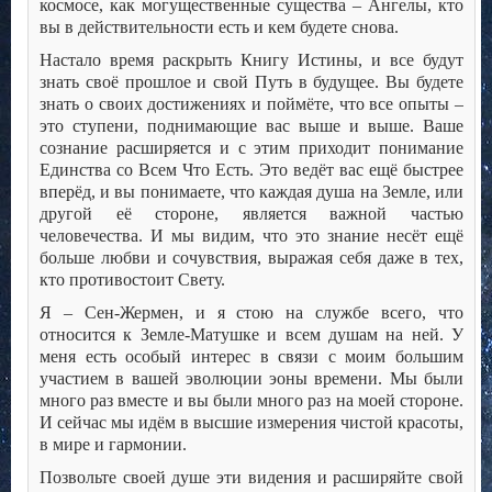
космосе, как могущественные существа – Ангелы, кто
вы в действительности есть и кем будете снова.
Настало время раскрыть Книгу Истины, и все будут
знать своё прошлое и свой Путь в будущее. Вы будете
знать о своих достижениях и поймёте, что все опыты –
это ступени, поднимающие вас выше и выше. Ваше
сознание расширяется и с этим приходит понимание
Единства со Всем Что Есть. Это ведёт вас ещё быстрее
вперёд, и вы понимаете, что каждая душа на Земле, или
другой её стороне, является важной частью
человечества. И мы видим, что это знание несёт ещё
больше любви и сочувствия, выражая себя даже в тех,
кто противостоит Свету.
Я – Сен-Жермен, и я стою на службе всего, что
относится к Земле-Матушке и всем душам на ней. У
меня есть особый интерес в связи с моим большим
участием в вашей эволюции эоны времени. Мы были
много раз вместе и вы были много раз на моей стороне.
И сейчас мы идём в высшие измерения чистой красоты,
в мире и гармонии.
Позвольте своей душе эти видения и расширяйте свой