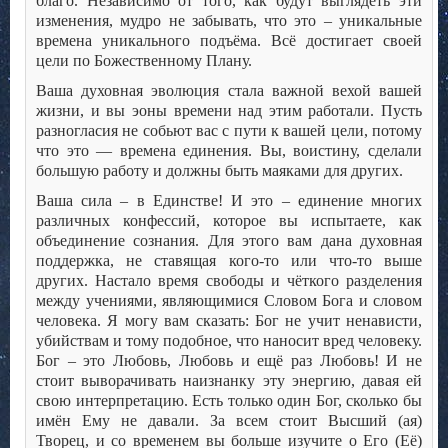
благо. Независимо от того, как будут выглядеть эти
изменения, мудро не забывать, что это – уникальные
времена уникального подъёма. Всё достигает своей
цели по Божественному Плану.
Ваша духовная эволюция стала важной вехой вашей
жизни, и вы эоны времени над этим работали. Пусть
разногласия не собьют вас с пути к вашей цели, потому
что это — времена единения. Вы, воистину, сделали
большую работу и должны быть маяками для других.
Ваша сила – в Единстве! И это – единение многих
различных конфессий, которое вы испытаете, как
объединение сознания. Для этого вам дана духовная
поддержка, не ставящая кого-то или что-то выше
других. Настало время свободы и чёткого разделения
между учениями, являющимися Словом Бога и словом
человека. Я могу вам сказать: Бог не учит ненависти,
убийствам и тому подобное, что наносит вред человеку.
Бог – это Любовь, Любовь и ещё раз Любовь! И не
стоит выворачивать наизнанку эту энергию, давая ей
свою интерпретацию. Есть только один Бог, сколько бы
имён Ему не давали. За всем стоит Высший (ая)
Творец, и со временем вы больше изучите о Его (Её)