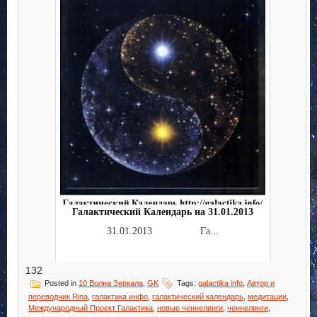
Галактический Календарь на 31.01.2013
31.01.2013 Га...
132
Posted in
10 Волна Зеркала
,
GK
Tags:
galactika info
,
Автор и
переводчик Rina
,
галактика инфо
,
галактический календарь
,
медитации
,
Международный Проект Галактика
,
новые ченнелинги
,
ченнелинги
,