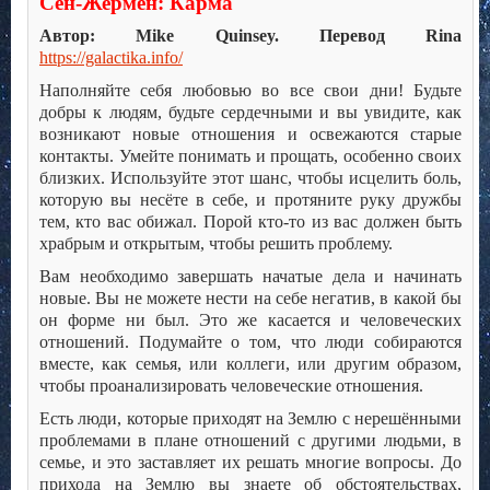
Сен-Жермен: Карма
Автор: Mike Quinsey. Перевод Rina
https://galactika.info/
Наполняйте себя любовью во все свои дни! Будьте
добры к людям, будьте сердечными и вы увидите, как
возникают новые отношения и освежаются старые
контакты. Умейте понимать и прощать, особенно своих
близких. Используйте этот шанс, чтобы исцелить боль,
которую вы несёте в себе, и протяните руку дружбы
тем, кто вас обижал. Порой кто-то из вас должен быть
храбрым и открытым, чтобы решить проблему.
Вам необходимо завершать начатые дела и начинать
новые. Вы не можете нести на себе негатив, в какой бы
он форме ни был. Это же касается и человеческих
отношений. Подумайте о том, что люди собираются
вместе, как семья, или коллеги, или другим образом,
чтобы проанализировать человеческие отношения.
Есть люди, которые приходят на Землю с нерешёнными
проблемами в плане отношений с другими людьми, в
семье, и это заставляет их решать многие вопросы. До
прихода на Землю вы знаете об обстоятельствах,