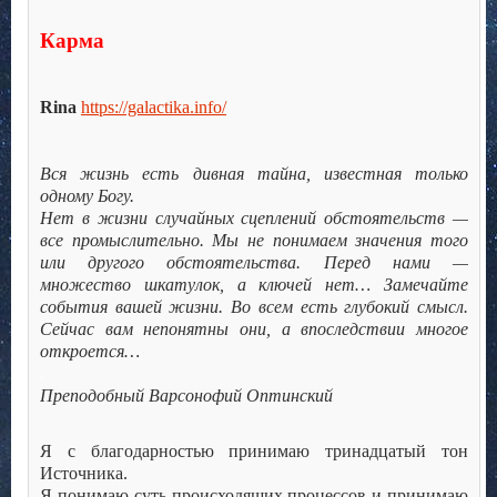
.
Карма
.
.
Rina
https://galactika.info/
.
.
Вся жизнь есть дивная тайна, известная только
одному Богу.
Нет в жизни случайных сцеплений обстоятельств —
все промыслительно. Мы не понимаем значения того
или другого обстоятельства. Перед нами —
множество шкатулок, а ключей нет… Замечайте
события вашей жизни. Во всем есть глубокий смысл.
Сейчас вам непонятны они, а впоследствии многое
откроется…
.
Преподобный Варсонофий Оптинский
.
Я с благодарностью принимаю тринадцатый тон
Источника.
Я понимаю суть происходящих процессов и принимаю