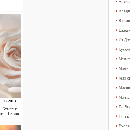
Архив
Влади
Всеми
Ежедн
Из До
Кусоч
Медит
Медит
Мир с
Михаи
Моя З
.03.2013
По Во
— Кумары:
и – Гелиос,
Поток 
Русла