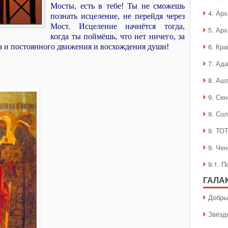
Мосты, есть в тебе! Ты не сможешь
4. Ар
познать исцеление, не перейдя через
Мост. Исцеление начнётся тогда,
5. Ар
когда ты поймёшь, что нет ничего, за
6. Кра
га и постоянного движения и восхождения души!
7. Ад
8. Аш
9. Се
9. Со
9. ТО
9. Че
9.1. 
ГАЛА
Добры
Звёзд