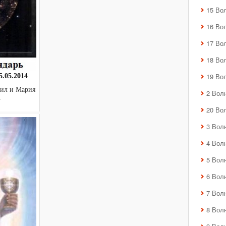
15 Во
16 Во
17 Во
18 Во
19 Во
.05.2014
ил и Мария
2 Вол
.
20 Во
3 Вол
4 Вол
5 Вол
6 Вол
7 Вол
8 Вол