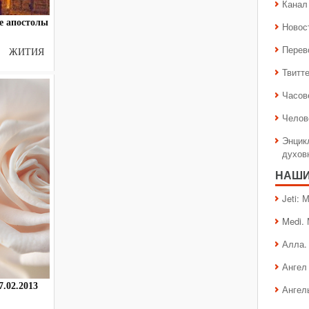
Канал 
е апостолы
Новос
Перев
я ЖИТИЯ
Твитт
Часов
Челов
Энцик
духов
НАШИ
Jeti:
Medi.
Алла.
Ангел 
.02.2013
Ангел