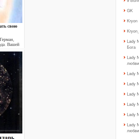
9 Вол
GK
Kryon
ать свою
Kryon_
Герман,
Lady 
ода. Вашей
Бога
.
Lady 
любви
Lady 
Lady 
Lady 
Lady 
Lady 
Lady 
любви