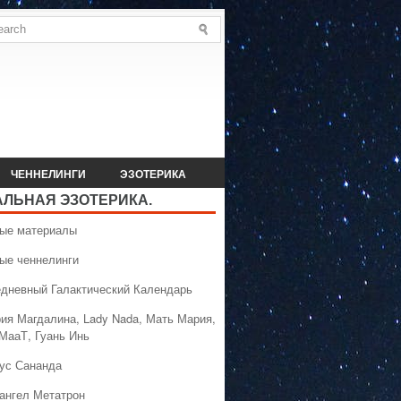
ЧЕННЕЛИНГИ
ЭЗОТЕРИКА
АЛЬНАЯ ЭЗОТЕРИКА.
вые материалы
вые ченнелинги
едневный Галактический Календарь
рия Магдалина, Lady Nada, Мать Мария,
 МааТ, Гуань Инь
сус Сананда
хангел Метатрон