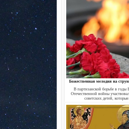
Божественная мелодия на струна
В партизанской борьбе в годы 
Отечественной войны участвова
советских детей, которые.