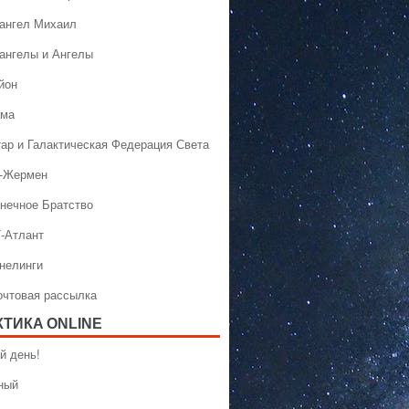
хангел Михаил
хангелы и Ангелы
йон
ама
тар и Галактическая Федерация Света
н-Жермен
лнечное Братство
Т-Атлант
ннелинги
Почтовая рассылка
КТИКA ONLINE
й день!
ный