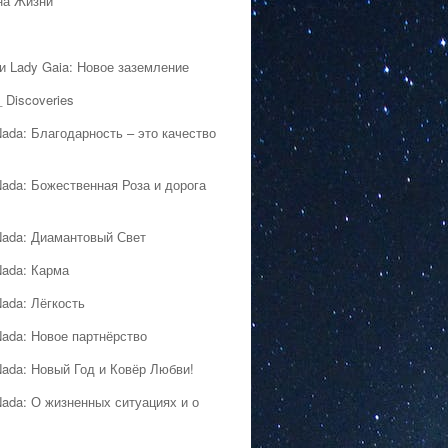
на Жизни
 и Lady Gaia: Новое заземление
 Discoveries
Nada: Благодарность – это качество
Nada: Божественная Роза и дорога
Nada: Диамантовый Свет
Nada: Карма
Nada: Лёгкость
Nada: Новое партнёрство
Nada: Новый Год и Ковёр Любви!
Nada: О жизненных ситуациях и о