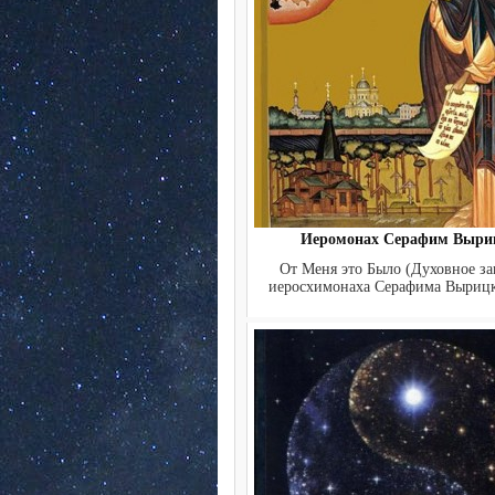
Иеромонах Серафим Выри
От Меня это Было (Дyховное з
иеросхимонаха Серафима Выриц