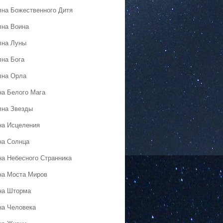
лна Божественного Дитя
лна Воина
лна Луны
лна Бога
лна Орла
на Белого Мага
лна Звезды
на Исцеления
на Солнца
на Небесного Странника
на Моста Миров
на Шторма
на Человека