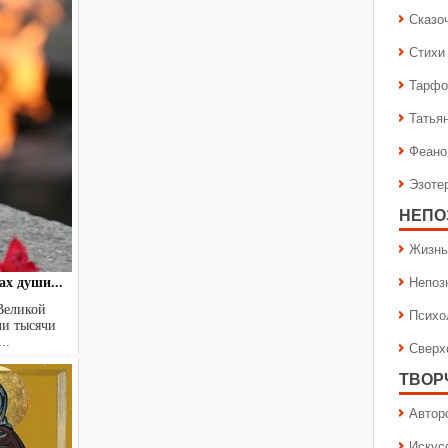
Сказо
Стихи
Тарфо
Татья
Феано
Эзоте
НЕПО
Жизнь
Непоз
х души...
Великой
Психо
ли тысячи
..
Сверх
ТВОР
Автор
Искус