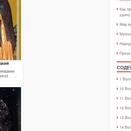
Как пр
удачу
Мир в
Мужчи
Народ
Проза
цкий
СОДЕ
авещание
кого) ...
1 Вол
10 Во
11 Во
12 Во
13 Во
14 Во