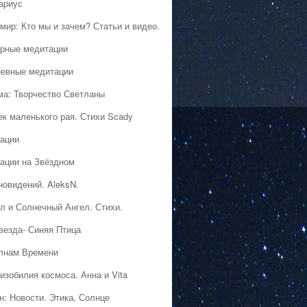
ариус
мир: Кто мы и зачем? Статьи и видео.
рные медитации
евные медитации
ма: Творчество Светланы
ек маленького рая. Стихи Scady
ации
ации на Звёздном
новидений. AleksN.
л и Солнечный Ангел. Стихи.
везда- Синяя Птица
лнам Времени
изобилия космоса. Анна и Vita
н: Новости. Этика, Солнце