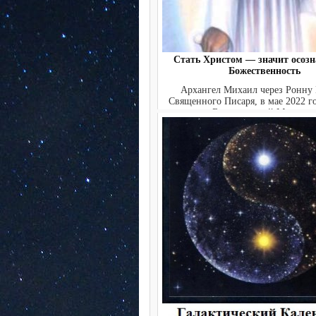
Стать Христом — значит осозн
Божественность
Архангел Михаил через Ронну 
Священного Писаря, в мае 2022 г
Божественной Миссие..