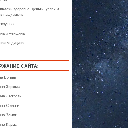
ивлечь здоровье, деньги, успех и
 в нашу жизнь
округ нас
на и женщина
ная медицина
РЖАНИЕ САЙТА:
на Богини
лна Зеркала
лна Лёгкости
лна Семени
лна Земли
лна Кармы