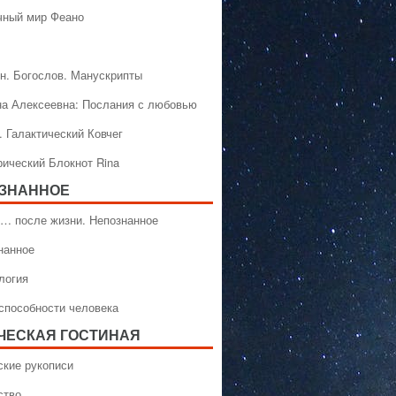
чный мир Феано
н. Богослов. Манускрипты
на Алексеевна: Послания с любовью
. Галактический Ковчег
рический Блокнот Rina
ЗНАННОЕ
… после жизни. Непознанное
нанное
логия
способности человека
ЧЕСКАЯ ГОСТИНАЯ
ские рукописи
ство