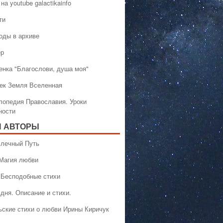
на youtube galactikainfo
ти
оды в архиве
ер
енка "Благослови, душа моя"
ек Земля Вселенная
лопедия Православия. Уроки
ности
 АВТОРЫ
 Млечный Путь
 Магия любви
 Бесподобные стихи
дня. Описание и стихи.
ьские стихи о любви Ирины Киричук