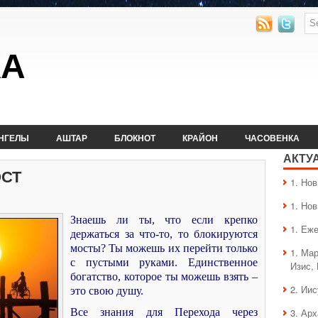
КА
НГЕЛЫ
АШТАР
БЛОКНОТ
КРАЙОН
ЧАСОВЕНКА
АКТУ
ОСТ
1. Hо
1. Hо
Знаешь ли ты, что если крепко
1. Еж
держаться за что-то, то блокируются
мосты? Ты можешь их перейти только
1. Ма
с пустыми руками. Единственное
Изис,
богатство, которое ты можешь взять –
2. Ии
это свою душу.
Все знания для Перехода через
3. Ар