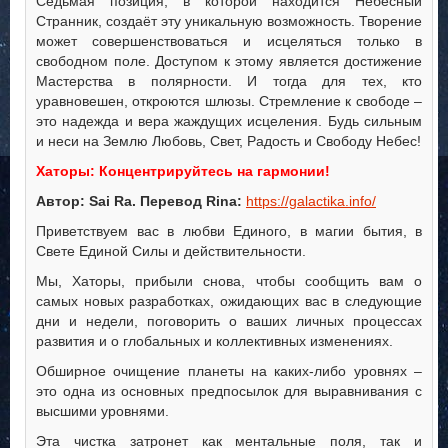
Седьмая позиция, в которой находится Небесный
Странник, создаёт эту уникальную возможность. Творение
может совершенствоваться и исцеляться только в
свободном поле. Доступом к этому является достижение
Мастерства в полярности. И тогда для тех, кто
уравновешен, откроются шлюзы. Стремление к свободе –
это надежда и вера жаждущих исцеления. Будь сильным
и неси на Землю Любовь, Свет, Радость и Свободу Небес!
Хаторы: Концентрируйтесь на гармонии!
Автор: Sai Ra. Перевод Rina:
https://galactika.info/
Приветствуем вас в любви Единого, в магии бытия, в
Свете Единой Силы и действительности.
Мы, Хаторы, прибыли снова, чтобы сообщить вам о
самых новых разработках, ожидающих вас в следующие
дни и недели, поговорить о ваших личных процессах
развития и о глобальных и коллективных изменениях.
Обширное очищение планеты на каких-либо уровнях –
это одна из основных предпосылок для выравнивания с
высшими уровнями.
Эта чистка затронет как ментальные поля, так и