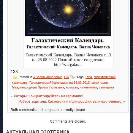
Галактический Календарь. Волна Человека
Галактический Календарь. Волна Человека с 13
по 25.08.2022 Полный текст ежедневно:
http://stargalax...
133
Posted in
3 Волна Исцеления
,
GK
Tags:
Rina
,
галактический
календарь
,
Галактический Календарь на 16.03.2013
,
медитации
,
Международный Проект Галактика
,
новости
,
ченнелинги
,
эзотерика
«
Хаторы: Концентрируйтесь на гармонии!
Роберт Бартини. Космогония и философия великого учёного.
»
Both comments and pings are currently closed.
Comments are closed.
АКТУАЛЬНАЯ ЭЗОТЕРИКА.