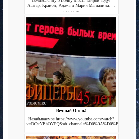
Великолепную Волну Моста Миров ведут
Аштар, Крайон, Адама и Мария Магдалина. . .
. . . . . ...
Вечный Огонь!
Незабываемое https://www.youtube.com/watch?
v=DCstYEhOYPQ&ab_channel=%D0%9A%D0%B8%D0%BD