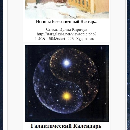
Истины Божественный Нектар...
Стихи: Ирина Киричук
http://stargalaxie.net/viewtopic.php?
f=40&t=504&start=225, Художник:...