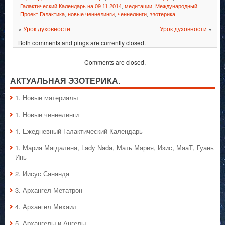
Галактический Календарь на 09.11.2014
,
медитации
,
Международный
Проект Галактика
,
новые ченнелинги
,
ченнелинги
,
эзотерика
«
Урок духовности
Урок духовности
»
Both comments and pings are currently closed.
Comments are closed.
АКТУАЛЬНАЯ ЭЗОТЕРИКА.
1. Hовые материалы
1. Hовые ченнелинги
1. Ежедневный Галактический Календарь
1. Мария Магдалина, Lady Nada, Мать Мария, Изис, МааТ, Гуань
Инь
2. Иисус Сананда
3. Архангел Метатрон
4. Архангел Михаил
5. Архангелы и Ангелы