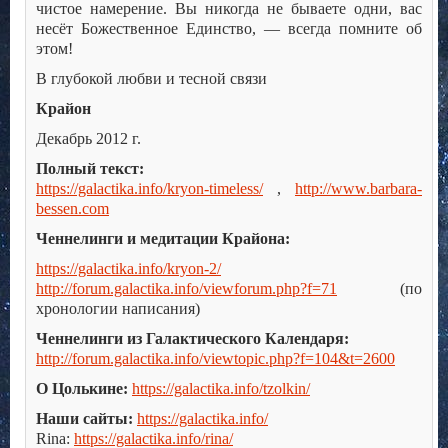
чистое намерение. Вы никогда не бываете одни, вас
несёт Божественное Единство, — всегда помните об
этом!
В глубокой любви и тесной связи
Крайон
Декабрь 2012 г.
Полный текст:
https://galactika.info/kryon-timeless/
,
http://www.barbara-
bessen.com
Ченнелинги и медитации Крайона:
https://galactika.info/kryon-2/
http://forum.galactika.info/viewforum.php?f=71
(по
хронологии написания)
Ченнелинги из Галактического Календаря:
http://forum.galactika.info/viewtopic.php?f=104&t=2600
О Цолькине:
https://galactika.info/tzolkin/
Наши сайты:
https://galactika.info/
Rina:
https://galactika.info/rina/