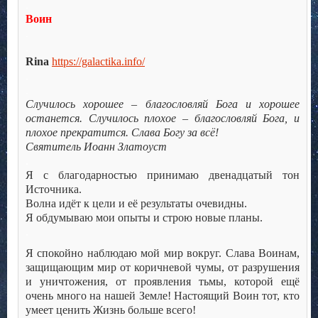
.
Воин
.
.
Rina
https://galactika.info/
.
.
Случилось хорошее – благословляй Бога и хорошее
останется. Случилось плохое – благословляй Бога, и
плохое прекратится. Слава Богу за всё!
Святитель Иоанн Златоуст
.
Я с благодарностью принимаю двенадцатый тон
Источника.
Волна идёт к цели и её результаты очевидны.
Я обдумываю мои опыты и строю новые планы.
.
Я спокойно наблюдаю мой мир вокруг. Слава Воинам,
защищающим мир от коричневой чумы, от разрушения
и уничтожения, от проявления тьмы, которой ещё
очень много на нашей Земле! Настоящий Воин тот, кто
умеет ценить Жизнь больше всего!