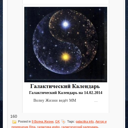
Галактический Календарь на 14.02.2014
Волну Жизни ведёт ММ ...
160
Posted in
9 Волна Жизни
,
GK
Tags:
galactika info
,
Автор и
переводчик Rina
,
галактика инфо
,
галактический календарь
,