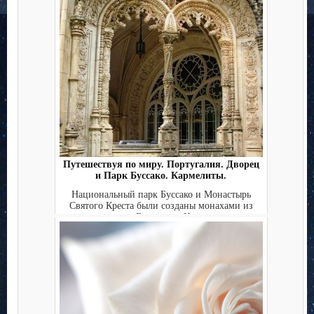
Путешествуя по миру. Португалия. Дворец
и Парк Буcсако. Кармелиты.
Национальный парк Бусcако и Монастырь
Святого Креста были созданы монахами из
ордена Босоногих Карме...