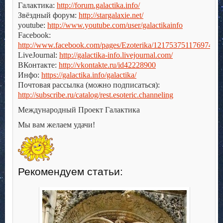
Галактика:
http://forum.galactika.info/
Звёздный форум:
http://stargalaxie.net/
youtube:
http://www.youtube.com/user/galactikainfo
Facebook:
http://www.facebook.com/pages/Ezoterika/121753751176974
LiveJournal:
http://galactika-info.livejournal.com/
ВКонтакте:
http://vkontakte.ru/id42228900
Инфо:
https://galactika.info/galactika/
Почтовая рассылка (можно подписаться):
http://subscribe.ru/catalog/rest.esoteric.channeling
Международный Проект Галактика
Мы вам желаем удачи!
Рекомендуем статьи: