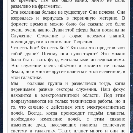
во времени. Там всё было едино, ничто не было
разделено на фрагменты.
Эта вселенная больше не существует. Она исчезла. Она
взорвалась и вернулась в первичную материю. В
формате времени можно было бы сказать: это было
очень, очень давно. Души этой сферы были посланы на
Служение. Служение в форме передачи знаний,
помощи другим в понимании Творения.
Что есть Бог? Кто есть Бог? Кто или что представляют
собой души? Почему они существуют? Это можно
было бы назвать фундаментальными исследованиями.
Это служение очень объёмно и касается не только
Земли, но и многие другие планеты в этой вселенной, в
этой галактике.
Мы – большая группа и разделяемся тогда, когда
перенимаем разные секторы служения. Наш фокус
находится в электромагнитной области. Под этим
подразумеваются не только технические работы, но и
то, что связано с действием этих электромагнитных
полей. Всегда, когда происходит подъём планеты,
необходимо изменение полей, с этим связано
изменение душ, населяющих планеты, солнечную
систему и галактику. Таких планет много и они не