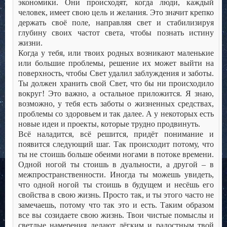
экономики. Они происходят, когда люди, каждый
человек, имеет свою цель и желания. Это значит крепко
держать своё поле, направляя свет и стабилизируя
глубину своих частот света, чтобы познать истину
жизни.
Когда у тебя, или твоих родных возникают маленькие
или большие проблемы, решение их может выйти на
поверхность, чтобы Свет удалил заблуждения и заботы.
Ты должен хранить свой Свет, что бы ни происходило
вокруг! Это важно, а остальное приложится. Я знаю,
возможно, у тебя есть заботы о жизненных средствах,
проблемы со здоровьем и так далее. А у некоторых есть
новые идеи и проекты, которые трудно продвинуть.
Всё наладится, всё решится, придёт понимание и
появится следующий шаг. Так происходит потому, что
ты не стоишь больше обеими ногами в потоке времени.
Одной ногой ты стоишь в дуальности, а другой – в
межпространственности. Иногда ты можешь увидеть,
что одной ногой ты стоишь в будущем и несёшь его
свойства в свою жизнь. Просто так, и ты этого часто не
замечаешь, потому что так это и есть. Таким образом
все вы созидаете свою жизнь. Твои чистые помыслы и
светлые намерения делают лёгким и радостным твой