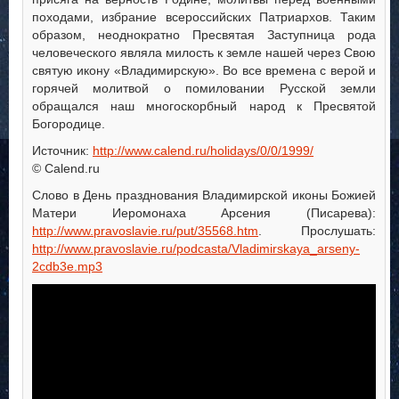
походами, избрание всероссийских Патриархов. Таким
образом, неоднократно Пресвятая Заступница рода
человеческого являла милость к земле нашей через Свою
святую икону «Владимирскую». Во все времена с верой и
горячей молитвой о помиловании Русской земли
обращался наш многоскорбный народ к Пресвятой
Богородице.
Источник:
http://www.calend.ru/holidays/0/0/1999/
© Calend.ru
Слово в День празднования Владимирской иконы Божией
Матери Иеромонаха Арсения (Писарева):
http://www.pravoslavie.ru/put/35568.htm
. Прослушать:
http://www.pravoslavie.ru/podcasta/Vladimirskaya_arseny-
2cdb3e.mp3