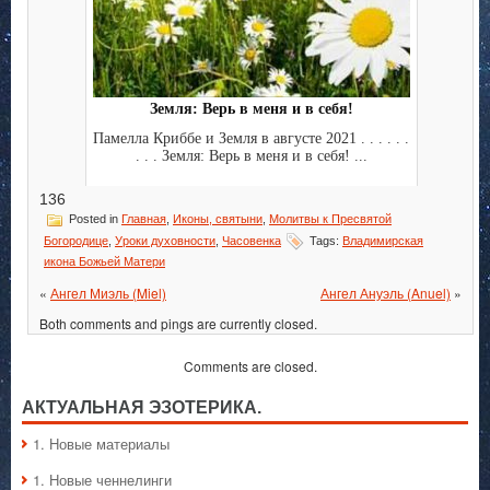
Земля: Верь в меня и в себя!
Памелла Криббе и Земля в августе 2021 . . . . . .
. . . Земля: Верь в меня и в себя! ...
136
Posted in
Главная
,
Иконы, святыни
,
Молитвы к Пресвятой
Богородице
,
Уроки духовности
,
Часовенка
Tags:
Владимирская
икона Божьей Матери
«
Ангел Миэль (Miel)
Ангел Ануэль (Anuel)
»
Both comments and pings are currently closed.
Comments are closed.
АКТУАЛЬНАЯ ЭЗОТЕРИКА.
1. Hовые материалы
1. Hовые ченнелинги