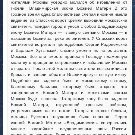
жителями Москвы усердно молился об избавлении от
гибели. Владимирская икона Божией Матери В это
грозное время одна благочестивая слепая инокиня имела
видение: из Спасских ворот Кремля выходили московские
святители, покидая город и унося с собой Владимирскую
икону Божией Матери — главную святыню Москвы — в
наказание Божие за грехи ее жителей. У Спасских ворот
святителей встретили преподобные Сергий Радонежский
и Варлаам Хутынский, слезно умоляя их не оставлять
Москвы. Все они вместе принесли Господу пламенную
молитву о прощении согрешивших и избавлении Москвы
от врагов. После этой молитвы святители возвратились в
Кремль и внесли обратно Владимирскую святую икону.
Подобное же видение было и московскому святому,
блаженному Василию, которому было открыто, что
заступлением Божией Матери и молитвами святых
Москва будет спасена. Татарскому хану было видение
Божией Матери, окруженной грозным войском,
устремившимся на их полки. Татары в страхе бежали,
столица Русского государства была спасена. Перед
иконой Божией Матери «Владимирская» совершались
многие важнейшие государственные акты России:
присяга на верность Родине, молитвы перед военными