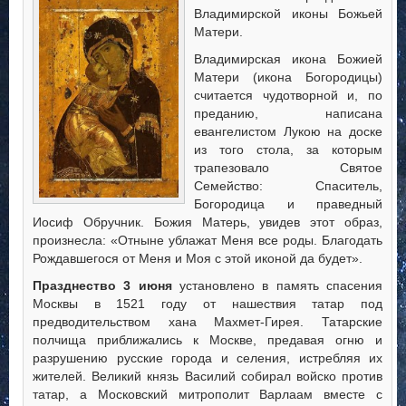
Владимирской иконы Божьей
Матери.
Владимирская икона Божией
Матери (икона Богородицы)
считается чудотворной и, по
преданию, написана
евангелистом Лукою на доске
из того стола, за которым
трапезовало Святое
Семейство: Спаситель,
Богородица и праведный
Иосиф Обручник. Божия Матерь, увидев
этот образ,
произнесла: «Отныне ублажат Меня все роды. Благодать
Рождавшегося от Меня и Моя с этой иконой да будет».
Празднество 3 июня
установлено в память спасения
Москвы в 1521 году от нашествия татар под
предводительством хана Махмет-Гирея. Татарские
полчища приближались к Москве, предавая огню и
разрушению русские города и селения, истребляя их
жителей. Великий князь Василий собирал войско против
татар, а Московский митрополит Варлаам вместе с