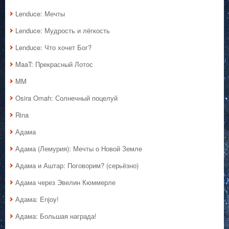
Lenduce: Мечты
Lenduce: Мудрость и лёгкость
Lenduce: Что хочет Бог?
MaaT: Прекрасный Лотос
MM
Osira Omah: Солнечный поцелуй
Rina
Адама
Адама (Лемурия): Мечты о Новой Земле
Адама и Аштар: Поговорим? (серьёзно)
Адама через Эвелин Кюммерле
Адама: Enjoy!
Адама: Большая награда!