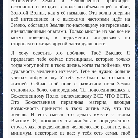
Вознесение Земли и Человечества происходит
осознанно и входит в поле всеобъемлющей любви,
Золотой Волны, как я её называю. Эта волна энергии
всё интенсивнее и с высокими частотами идёт на
Землю, обогащая Землян по-настоящему интересными,
впечатляющими опытами. Только многие из вас всё не
могут поверить, в недоумении оглядываясь по
сторонам и ожидая другой части дуальности.
Я хочу осветить это поближе. Твоё Высшее Я
предлагает тебе сейчас потенциалы, которые только
тогда могут войти в твою жизнь, когда ты поймёшь, что
дуальность медленно исчезает. Тебе не нужно больше
учиться добру и злу. У тебя уже было на это много
жизней. Сейчас твоё поле с развитием поля Земли
становится более однородным. Ты подсоединяешься к
Божественному Полю, включающему ВСЁ ЧТО ЕСТЬ.
Это Божественная первичная материя, дающая
возможность принести в твою жизнь всё, что ты
хочешь. И есть смысл это делать вместе с твоим
Высшим Я, поскольку ты живёшь в определённых
структурах, определяющих человеческое развитие, как
минимум, некоторые из вас; у тебя есть семья, твоё