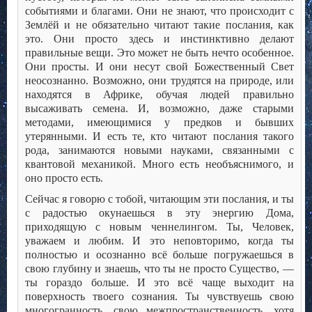
событиями и благами. Они не знают, что происходит с
Землёй и не обязательно читают такие послания, как
это. Они просто здесь и инстинктивно делают
правильные вещи. Это может не быть нечто особенное.
Они просты. И они несут свой Божественный Свет
неосознанно. Возможно, они трудятся на природе, или
находятся в Африке, обучая людей правильно
высаживать семена. И, возможно, даже старыми
методами, имеющимися у предков и бывших
утерянными. И есть те, кто читают послания такого
рода, занимаются новыми науками, связанными с
квантовой механикой. Много есть необъяснимого, и
оно просто есть.
Сейчас я говорю с тобой, читающим эти послания, и ты
с радостью окунаешься в эту энергию Дома,
приходящую с новым ченнелингом. Ты, Человек,
уважаем и любим. И это неповторимо, когда ты
полностью и осознанно всё больше погружаешься в
свою глубину и знаешь, что ты не просто Существо, —
ты гораздо больше. И это всё чаще выходит на
поверхность твоего сознания. Ты чувствуешь свою
многогранность, свою межпространственность, хотя