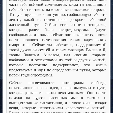
часть тебя всё ещё сомневается, когда ты слышишь в
себе шёпот и ответы на многочисленные свои вопросы.
Ты чувствуешь свою интуицию, сообщающую тебе что
делать, какой из потенциалов раскроет тебе твой
жизненный путь. Сейчас есть ясные потенциалы,
которые ранее были непредсказуемы, будучи
свободными, и только сейчас они появляются, после
почти полного исчезновения твоих кармических
импринтов. Сейчас ты работаешь, поддерживаемый
твоей духовной семьёй и твоим сияющим Высшим Я,
твоим Золотым Ангелом, над своими старыми
шаблонами и отпечатками из этой и других жизней,
которые постоянно подчёркивают, что жизнь
предсказуема и идёт по определённым путям, которые
порой труднопроходимы.
Сейчас высвечиваются потенциалы свободы,
показывающие новые идеи, новые импульсы и пути,
которые раньше ты считал невозможными. Они почти
похожи на чудеса, рассказываемые в сказках, и
выглядят так же фантастично, и в твою жизнь входят
вещи, которые непостижимы человеческой логикой.
Вещи, логически не следующие из того, что делал ты