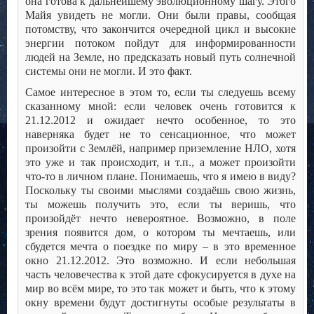
она готова к дальнейшему эволюционному шагу. Этого
Майя увидеть не могли. Они были правы, сообщая
потомству, что закончится очередной цикл и высокие
энергии потоком пойдут для информированности
людей на Земле, но предсказать новый путь солнечной
системы они не могли. И это факт.
Самое интересное в этом то, если ты следуешь всему
сказанному мной: если человек очень готовится к
21.12.2012 и ожидает нечто особенное, то это
наверняка будет не то сенсационное, что может
произойти с Землёй, например приземление НЛО, хотя
это уже и так происходит, и т.п., а может произойти
что-то в личном плане. Понимаешь, что я имею в виду?
Поскольку ты своими мыслями создаёшь свою жизнь,
ты можешь получить это, если ты веришь, что
произойдёт нечто невероятное. Возможно, в поле
зрения появится дом, о котором ты мечтаешь, или
сбудется мечта о поездке по миру – в это временное
окно 21.12.2012. Это возможно. И если небольшая
часть человечества к этой дате сфокусируется в духе на
мир во всём мире, то это так может и быть, что к этому
окну времени будут достигнуты особые результаты в