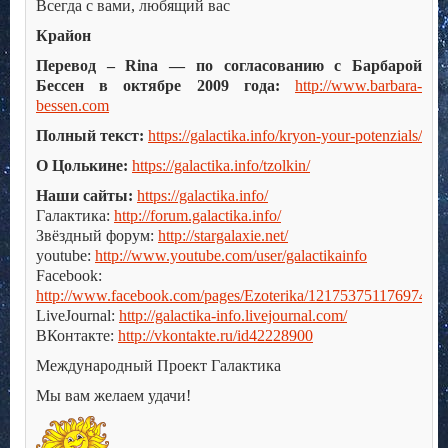
Всегда с вами, любящий вас
Крайон
Перевод – Rina — по согласованию с Барбарой
Бессен в октябре 2009 года:
http://www.barbara-
bessen.com
Полный текст:
https://galactika.info/kryon-your-potenzials/
О Цолькине:
https://galactika.info/tzolkin/
Наши сайты:
https://galactika.info/
Галактика:
http://forum.galactika.info/
Звёздный форум:
http://stargalaxie.net/
youtube:
http://www.youtube.com/user/galactikainfo
Facebook:
http://www.facebook.com/pages/Ezoterika/121753751176974
LiveJournal:
http://galactika-info.livejournal.com/
ВКонтакте:
http://vkontakte.ru/id42228900
Международный Проект Галактика
Мы вам желаем удачи!