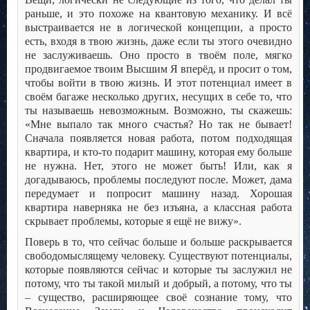
раньше, и это похоже на квантовую механику. И всё
выстраивается не в логической концепции, а просто
есть, входя в твою жизнь, даже если ты этого очевидно
не заслуживаешь. Оно просто в твоём поле, мягко
продвигаемое твоим Высшим Я вперёд, и просит о том,
чтобы войти в твою жизнь. И этот потенциал имеет в
своём багаже несколько других, несущих в себе то, что
ты называешь невозможным. Возможно, ты скажешь:
«Мне выпало так много счастья? Но так не бывает!
Сначала появляется новая работа, потом подходящая
квартира, и кто-то подарит машину, которая ему больше
не нужна. Нет, этого не может быть! Или, как я
догадываюсь, проблемы последуют после. Может, дама
передумает и попросит машину назад. Хорошая
квартира наверняка не без изъяна, а классная работа
скрывает проблемы, которые я ещё не вижу».
Поверь в то, что сейчас больше и больше раскрывается
свободомыслящему человеку. Существуют потенциалы,
которые появляются сейчас и которые ты заслужил не
потому, что ты такой милый и добрый, а потому, что ты
– существо, расширяющее своё сознание тому, что