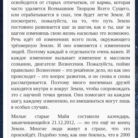
освободится от старых отпечатков, от кармы, которая
часто удаляется Всевышним Творцом Всего Сущего,
или отрабатывается в снах, тем будет легче Земле. И
посмотрите, пожалуйста, на то, что путь Земли
постоянно развивается шаг за шагом, как и ты, шаг за
шагом изменяешь свою жизнь насколько это возможно.
Речь идёт об изменениях всего поля, окружающего
трёхмерную Землю. И оно изменяется с изменением
людей. Поэтому каждый в отдельности очень важен. И
каждое изменение вызывает изменение в массовом
сознании, двигателе Вознесения. Пожалуйста, пойми
правильно: Вознесение – это решённое дело, но как оно
происходит – это вопрос развития, и он снова и снова
рассматривается. Поэтому много внеземных друзей
находятся внутри и вокруг Земли, чтобы сопровождать
это с научной точки зрения. Они помогают на каждом
шагу, каждому изменению, но вмешиваться могут лишь
в особых случаях.
Милые старые Майя составили календарь,
заканчивающийся 21.12.2012, — но это ещё не конец
Земли. Многие люди живут в страхе, что это
произойдёт. Подобно тому, как они боялись, что в 2000