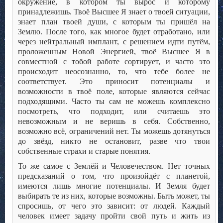
окружение, в котором ты вырос и которому
принадлежишь. Твоё Высшее Я знает о твоей ситуации,
знает план твоей души, с которым ты пришёл на
Землю. После того, как многое будет отработано, или
через нейтральный имплант, с решением идти путём,
проложенным Новой Энергией, твоё Высшее Я в
совместной с тобой работе сортирует, и часто это
происходит неосознанно, то, что тебе более не
соответствует. Это приносит потенциалы и
возможности в твоё поле, которые являются сейчас
подходящими. Часто ты сам не можешь комплексно
посмотреть, что подходит, или считаешь это
невозможным и не веришь в себя. Собственно,
возможно всё, ограничений нет. Ты можешь дотянуться
до звёзд, никто не остановит, разве что твои
собственные страхи и старые понятия.
То же самое с Землёй и Человечеством. Нет точных
предсказаний о том, что произойдёт с планетой,
имеются лишь многие потенциалы. И Земля будет
выбирать те из них, которые возможны. Быть может, ты
спросишь, от чего это зависит: от людей. Каждый
человек имеет задачу пройти свой путь и жить из