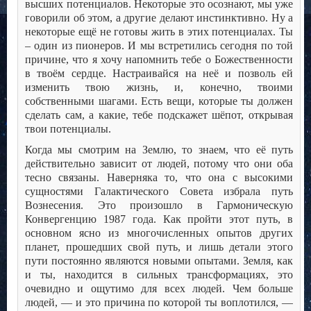
высших потенциалов. Некоторые это осознают, мы уже
говорили об этом, а другие делают инстинктивно. Ну а
некоторые ещё не готовы жить в этих потенциалах. Ты
– один из пионеров. И мы встретились сегодня по той
причине, что я хочу напомнить тебе о Божественности
в твоём сердце. Настраивайся на неё и позволь ей
изменить твою жизнь, и, конечно, твоими
собственными шагами. Есть вещи, которые ты должен
сделать сам, а какие, тебе подскажет шёпот, открывая
твои потенциалы.
Когда мы смотрим на Землю, то знаем, что её путь
действительно зависит от людей, потому что они оба
тесно связаны. Наверняка то, что она с высокими
сущностями Галактического Совета избрала путь
Вознесения. Это произошло в Гармоническую
Конвергенцию 1987 года. Как пройти этот путь, в
основном ясно из многочисленных опытов других
планет, прошедших свой путь, и лишь детали этого
пути постоянно являются новыми опытами. Земля, как
и ты, находится в сильных трансформациях, это
очевидно и ощутимо для всех людей. Чем больше
людей, — и это причина по которой ты воплотился, —