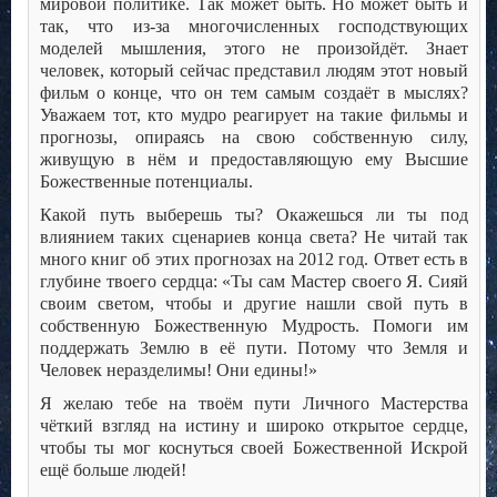
мировой политике. Так может быть. Но может быть и
так, что из-за многочисленных господствующих
моделей мышления, этого не произойдёт. Знает
человек, который сейчас представил людям этот новый
фильм о конце, что он тем самым создаёт в мыслях?
Уважаем тот, кто мудро реагирует на такие фильмы и
прогнозы, опираясь на свою собственную силу,
живущую в нём и предоставляющую ему Высшие
Божественные потенциалы.
Какой путь выберешь ты? Окажешься ли ты под
влиянием таких сценариев конца света? Не читай так
много книг об этих прогнозах на 2012 год. Ответ есть в
глубине твоего сердца: «Ты сам Мастер своего Я. Сияй
своим светом, чтобы и другие нашли свой путь в
собственную Божественную Мудрость. Помоги им
поддержать Землю в её пути. Потому что Земля и
Человек неразделимы! Они едины!»
Я желаю тебе на твоём пути Личного Мастерства
чёткий взгляд на истину и широко открытое сердце,
чтобы ты мог коснуться своей Божественной Искрой
ещё больше людей!