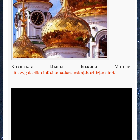
Казанская Икона Божией Матери
https://galactika.info/ikona-kazanskoj-bozhiej-materi/