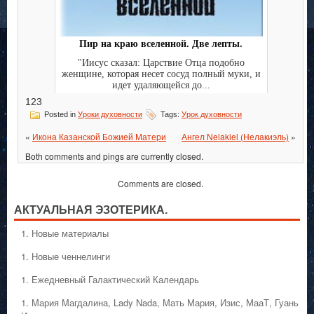
Пир на краю вселенной. Две лепты.
"Иисус сказал: Царствие Отца подобно
женщине, которая несет сосуд полный муки, и
идет удаляющейся до...
123
Posted in
Уроки духовности
Tags:
Урок духовности
«
Икона Казанской Божией Матери
Ангел Nelakiel (Нелакиэль)
»
Both comments and pings are currently closed.
Comments are closed.
АКТУАЛЬНАЯ ЭЗОТЕРИКА.
1. Hовые материалы
1. Hовые ченнелинги
1. Ежедневный Галактический Календарь
1. Мария Магдалина, Lady Nada, Мать Мария, Изис, МааТ, Гуань