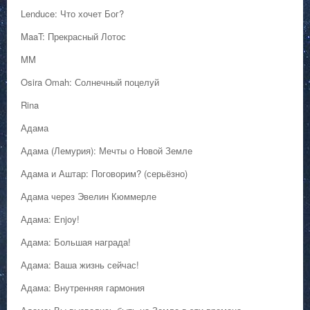
Lenduce: Что хочет Бог?
MaaT: Прекрасный Лотос
MM
Osira Omah: Солнечный поцелуй
Rina
Адама
Адама (Лемурия): Мечты о Новой Земле
Адама и Аштар: Поговорим? (серьёзно)
Адама через Эвелин Кюммерле
Адама: Enjoy!
Адама: Большая награда!
Адама: Ваша жизнь сейчас!
Адама: Внутренняя гармония