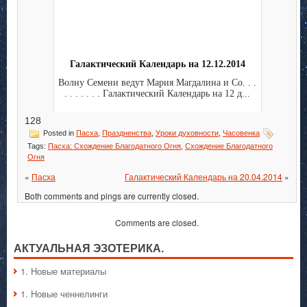
Галактический Календарь на 12.12.2014
Волну Семени ведут Мария Магдалина и Co. . .
. . . . . . . Галактический Календарь на 12 д...
128
Posted in
Пасха
,
Праздненства
,
Уроки духовности
,
Часовенка
Tags:
Пасха: Схождение Благодатного Огня
,
Схождение Благодатного
Огня
«
Пасха
Галактический Календарь на 20.04.2014
»
Both comments and pings are currently closed.
Comments are closed.
АКТУАЛЬНАЯ ЭЗОТЕРИКА.
1. Hовые материалы
1. Hовые ченнелинги