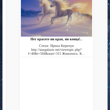
Нет красоте ни края, ни конца!..
Стихи: Ирина Киричук
http://stargalaxie.net/viewtopic.php?
f=40&t=504&start=315 Живопись: К...