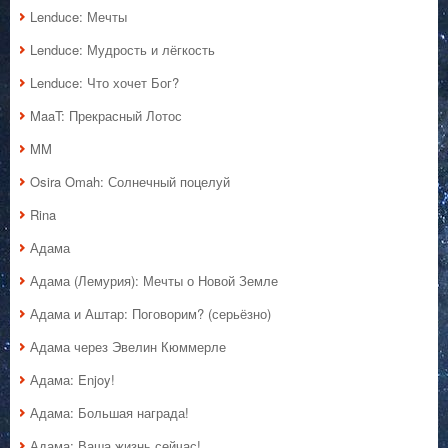
Lenduce: Мечты
Lenduce: Мудрость и лёгкость
Lenduce: Что хочет Бог?
MaaT: Прекрасный Лотос
MM
Osira Omah: Солнечный поцелуй
Rina
Адама
Адама (Лемурия): Мечты о Новой Земле
Адама и Аштар: Поговорим? (серьёзно)
Адама через Эвелин Кюммерле
Адама: Enjoy!
Адама: Большая награда!
Адама: Ваша жизнь сейчас!