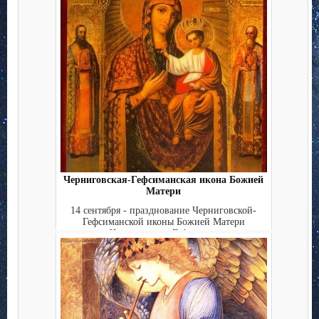
Черниговская-Гефсиманская икона Божией
Матери
14 сентября - празднование Черниговской-
Гефсиманской иконы Божией Матери
Черниговская-Гефсима...