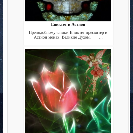
Епиктет и Астион
Преподобномученики Епиктет пресвитер и
Астион монах. Великие Духом. ...