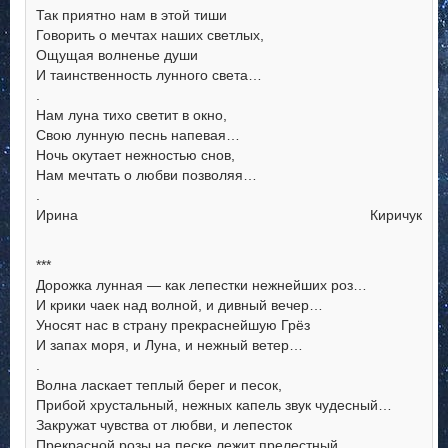
Так приятно нам в этой тиши
Говорить о мечтах наших светлых,
Ощущая волненье души
И таинственность лунного света…
.
Нам луна тихо светит в окно,
Свою лунную песнь напевая…
Ночь окутает нежностью снов,
Нам мечтать о любви позволяя…
.
Ирина Киричук
***
Дорожка лунная — как лепестки нежнейших роз…
И крики чаек над волной, и дивный вечер…
Уносят нас в страну прекраснейшую Грёз
И запах моря, и Луна, и нежный ветер…
.
Волна ласкает теплый берег и песок,
Прибой хрустальный, нежных капель звук чудесный…
Закружат чувства от любви, и лепесток
Прекрасной розы на песке лежит прелестный…