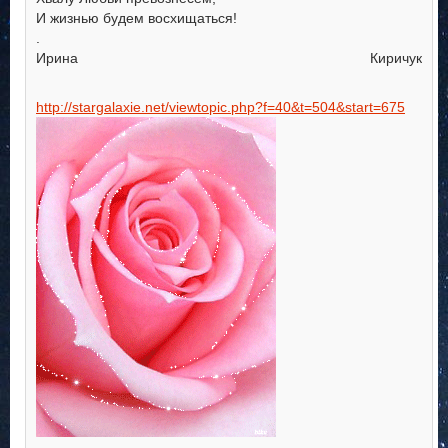
И жизнью будем восхищаться!
.
Ирина Киричук
http://stargalaxie.net/viewtopic.php?f=40&t=504&start=675
..