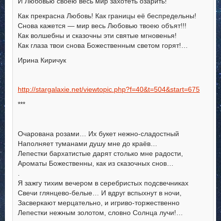
И Любовью своею весь мир захотеть озарить!
Как прекрасна Любовь! Как границы её беспредельны!
Снова кажется — мир весь Любовью твоею объят!!!
Как волшебны и сказочны эти святые мгновенья!
Как глаза твои снова Божественным светом горят!…
Ирина Киричук
http://stargalaxie.net/viewtopic.php?f=40&t=504&start=675
***
Очарована розами… Их букет нежно-сладостный
Наполняет туманами душу мне до краёв…
Лепестки бархатистые дарят столько мне радости,
Ароматы Божественны, как из сказочных снов…
.
Я зажгу тихим вечером в серебристых подсвечниках
Свечи глянцево-белые… И вдруг вспыхнут в ночи,
Засверкают мерцательно, и игриво-торжественно
Лепестки нежным золотом, словно Солнца лучи!…