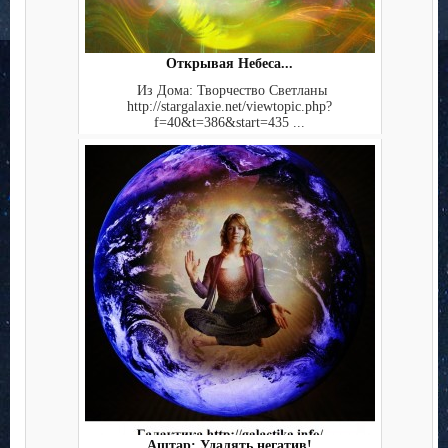
Открывая Небеса...
Из Дома: Творчество Светланы
http://stargalaxie.net/viewtopic.php?
f=40&t=386&start=435 ...
Аштар: Удалять негатив!