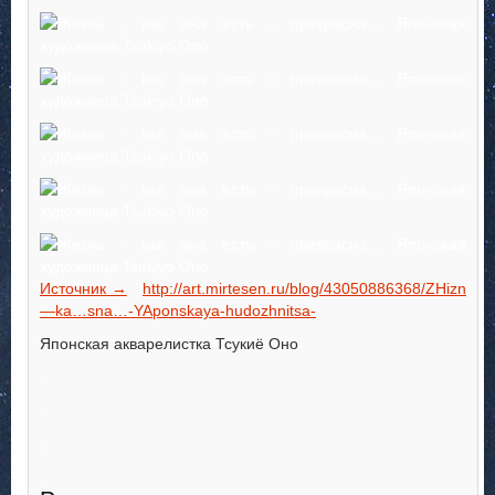
Источник →
http://art.mirtesen.ru/blog/43050886368/ZHizn
—ka…sna…-YAponskaya-hudozhnitsa-
Японская акварелистка Тсукиё Оно
.
..
.
.